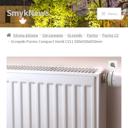
SmykNews
Przejdź
Przejdź
Menu
do
do
nawigacji
treści
Strona główna
Strona główna
Ogrzewanie
Grzejniki
Purmo
Purmo CV
Grzejniki Purmo Compact Ventil CV11 500x500xD50mm