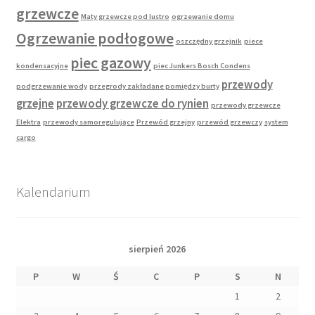
grzewcze
Maty grzewcze pod lustro
ogrzewanie domu
Ogrzewanie podłogowe
oszczędny grzejnik
piece
piec gazowy
kondensacyjne
piec Junkers Bosch Condens
przewody
podgrzewanie wody
przegrody zakładane pomiędzy burty
grzejne
przewody grzewcze do rynien
przewody grzewcze
Elektra
przewody samoregulujące
Przewód grzejny
przewód grzewczy
system
cargo
Kalendarium
sierpień 2026
P
W
Ś
C
P
S
N
1
2