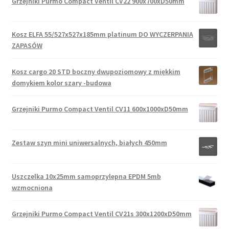
Grzejniki Purmo Compact Ventil CV22 900x700xD50mm
Kosz ELFA 55/527x527x185mm platinum DO WYCZERPANIA
ZAPASÓW
Kosz cargo 20 STD boczny dwupoziomowy z miękkim
domykiem kolor szary -budowa
Grzejniki Purmo Compact Ventil CV11 600x1000xD50mm
Zestaw szyn mini uniwersalnych, białych 450mm
Uszczelka 10x25mm samoprzylepna EPDM 5mb
wzmocniona
Grzejniki Purmo Compact Ventil CV21s 300x1200xD50mm