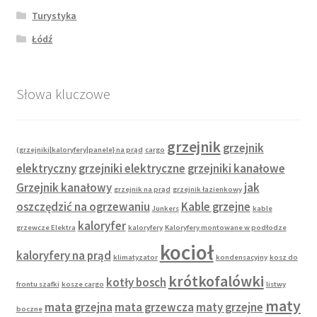
Turystyka
Łódź
Słowa kluczowe
grzejnik
grzejnik
(grzejniki|kaloryfery|panele} na prąd
cargo
elektryczny
grzejniki elektryczne
grzejniki kanałowe
Grzejnik kanałowy
jak
grzejnik na prąd
grzejnik łazienkowy
oszczędzić na ogrzewaniu
Kable grzejne
Junkers
kable
kaloryfer
grzewcze Elektra
kaloryfery
Kaloryfery montowane w podłodze
kocioł
kaloryfery na prąd
klimatyzator
kondensacyjny
kosz do
krótkofalówki
kotły bosch
frontu szafki
kosze cargo
listwy
maty
mata grzejna
mata grzewcza
maty grzejne
boczne