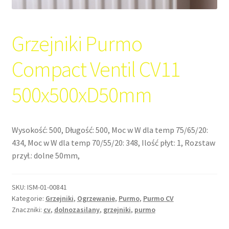
Grzejniki Purmo
Compact Ventil CV11
500x500xD50mm
Wysokość: 500, Długość: 500, Moc w W dla temp 75/65/20:
434, Moc w W dla temp 70/55/20: 348, Ilość płyt: 1, Rozstaw
przył.: dolne 50mm,
SKU:
ISM-01-00841
Kategorie:
Grzejniki
,
Ogrzewanie
,
Purmo
,
Purmo CV
Znaczniki:
cv
,
dolnozasilany
,
grzejniki
,
purmo