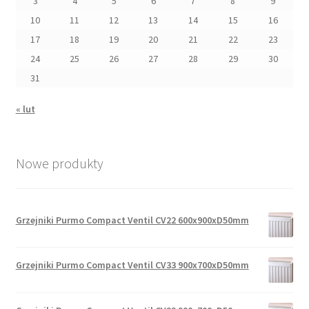
3
4
5
6
7
8
9
10
11
12
13
14
15
16
17
18
19
20
21
22
23
24
25
26
27
28
29
30
31
« lut
Nowe produkty
Grzejniki Purmo Compact Ventil CV22 600x900xD50mm
Grzejniki Purmo Compact Ventil CV33 900x700xD50mm