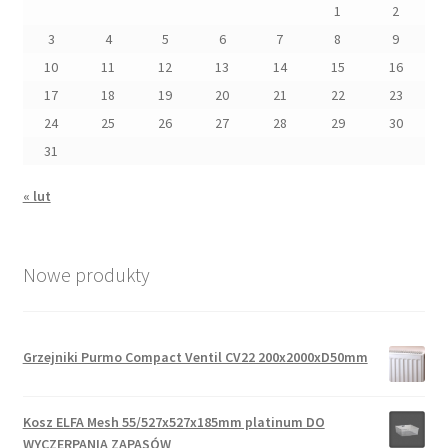
1
2
3
4
5
6
7
8
9
10
11
12
13
14
15
16
17
18
19
20
21
22
23
24
25
26
27
28
29
30
31
« lut
Nowe produkty
Grzejniki Purmo Compact Ventil CV22 200x2000xD50mm
Kosz ELFA Mesh 55/527x527x185mm platinum DO
WYCZERPANIA ZAPASÓW