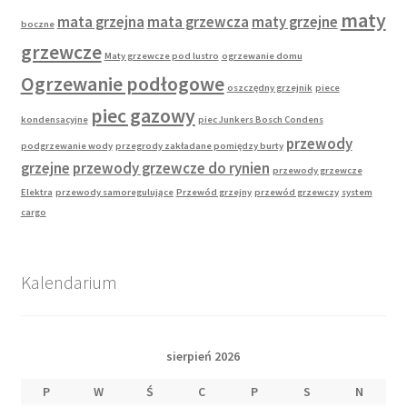
maty
mata grzejna
mata grzewcza
maty grzejne
boczne
grzewcze
Maty grzewcze pod lustro
ogrzewanie domu
Ogrzewanie podłogowe
oszczędny grzejnik
piece
piec gazowy
kondensacyjne
piec Junkers Bosch Condens
przewody
podgrzewanie wody
przegrody zakładane pomiędzy burty
grzejne
przewody grzewcze do rynien
przewody grzewcze
Elektra
przewody samoregulujące
Przewód grzejny
przewód grzewczy
system
cargo
Kalendarium
sierpień 2026
P
W
Ś
C
P
S
N