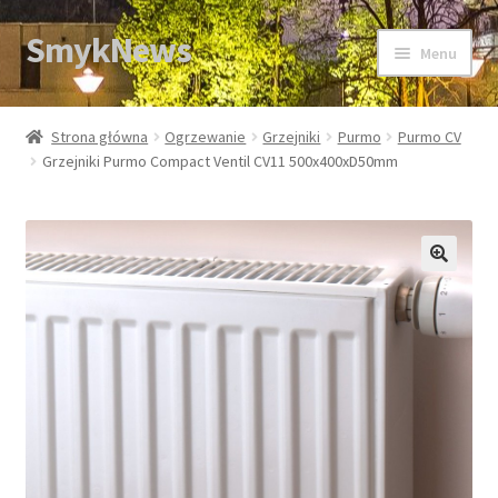
SmykNews
Przejdź
Przejdź
Menu
do
do
nawigacji
treści
Strona główna
Strona główna
Ogrzewanie
Grzejniki
Purmo
Purmo CV
Grzejniki Purmo Compact Ventil CV11 500x400xD50mm