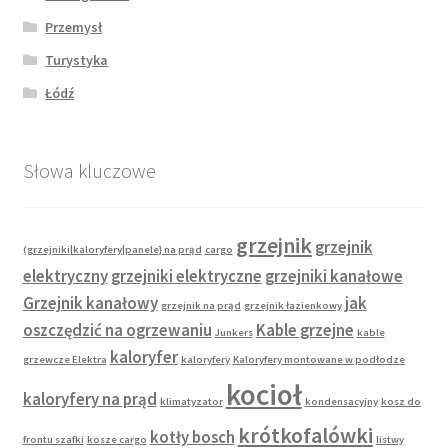
Przemysł
Turystyka
Łódź
Słowa kluczowe
grzejnik
grzejnik
(grzejniki|kaloryfery|panele} na prąd
cargo
elektryczny
grzejniki elektryczne
grzejniki kanałowe
Grzejnik kanałowy
jak
grzejnik na prąd
grzejnik łazienkowy
oszczędzić na ogrzewaniu
Kable grzejne
Junkers
kable
kaloryfer
grzewcze Elektra
kaloryfery
Kaloryfery montowane w podłodze
kocioł
kaloryfery na prąd
klimatyzator
kondensacyjny
kosz do
krótkofalówki
kotły bosch
frontu szafki
kosze cargo
listwy