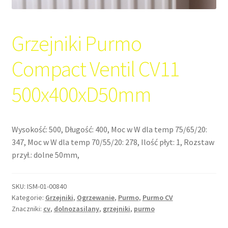
Grzejniki Purmo
Compact Ventil CV11
500x400xD50mm
Wysokość: 500, Długość: 400, Moc w W dla temp 75/65/20:
347, Moc w W dla temp 70/55/20: 278, Ilość płyt: 1, Rozstaw
przył.: dolne 50mm,
SKU:
ISM-01-00840
Kategorie:
Grzejniki
,
Ogrzewanie
,
Purmo
,
Purmo CV
Znaczniki:
cv
,
dolnozasilany
,
grzejniki
,
purmo