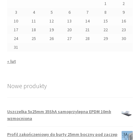
1
2
3
4
5
6
7
8
9
10
11
12
13
14
15
16
17
18
19
20
21
22
23
24
25
26
27
28
29
30
31
« lut
Nowe produkty
Uszczelka 5x25mm 35ShA samoprzylepna EPDM 10mb
wzmocniona
Profil zakończeniowy do burty 25mm boczny pod zaczep