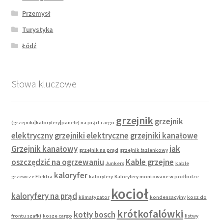
Przemysł
Turystyka
Łódź
Słowa kluczowe
grzejnik
grzejnik
(grzejniki|kaloryfery|panele} na prąd
cargo
elektryczny
grzejniki elektryczne
grzejniki kanałowe
Grzejnik kanałowy
jak
grzejnik na prąd
grzejnik łazienkowy
oszczędzić na ogrzewaniu
Kable grzejne
Junkers
kable
kaloryfer
grzewcze Elektra
kaloryfery
Kaloryfery montowane w podłodze
kocioł
kaloryfery na prąd
klimatyzator
kondensacyjny
kosz do
krótkofalówki
kotły bosch
frontu szafki
kosze cargo
listwy