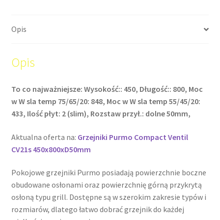
Opis
Opis
To co najważniejsze: Wysokość:: 450, Długość:: 800, Moc
w W sla temp 75/65/20: 848, Moc w W sla temp 55/45/20:
433, Ilość płyt: 2 (slim), Rozstaw przył.: dolne 50mm,
Aktualna oferta na:
Grzejniki Purmo Compact Ventil
CV21s 450x800xD50mm
Pokojowe grzejniki Purmo posiadają powierzchnie boczne
obudowane osłonami oraz powierzchnię górną przykrytą
osłoną typu grill. Dostępne są w szerokim zakresie typów i
rozmiarów, dlatego łatwo dobrać grzejnik do każdej