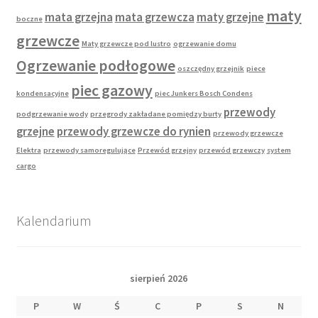
maty
mata grzejna
mata grzewcza
maty grzejne
boczne
grzewcze
Maty grzewcze pod lustro
ogrzewanie domu
Ogrzewanie podłogowe
oszczędny grzejnik
piece
piec gazowy
kondensacyjne
piec Junkers Bosch Condens
przewody
podgrzewanie wody
przegrody zakładane pomiędzy burty
grzejne
przewody grzewcze do rynien
przewody grzewcze
Elektra
przewody samoregulujące
Przewód grzejny
przewód grzewczy
system
cargo
Kalendarium
sierpień 2026
P
W
Ś
C
P
S
N