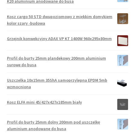
K20 aluminium anodowane do busa
Kosz cargo 50 STD dwupoziomowy z miękkim domykiem
kolor szary -budowa
Grzejnik konwekcyjny ADAX VP KT 1400W 960x295x80mm
Profil do burty 25mm plandekowy 200mm aluminium
surowe do busa
Uszczelka 10x15mm 35ShA samoprzylepna EPDM 5mb
wzmocniona
Kosz ELFA mini 45/427x427x185mm biały
Profil do burty 25mm dolny 200mm pod uszczelkę
aluminium anodowane do busa