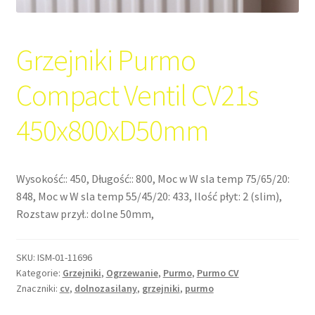
Grzejniki Purmo
Compact Ventil CV21s
450x800xD50mm
Wysokość:: 450, Długość:: 800, Moc w W sla temp 75/65/20:
848, Moc w W sla temp 55/45/20: 433, Ilość płyt: 2 (slim),
Rozstaw przył.: dolne 50mm,
SKU:
ISM-01-11696
Kategorie:
Grzejniki
,
Ogrzewanie
,
Purmo
,
Purmo CV
Znaczniki:
cv
,
dolnozasilany
,
grzejniki
,
purmo