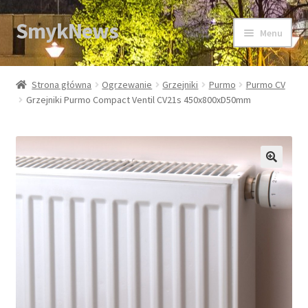
SmykNews
Przejdź
Przejdź
Menu
do
do
nawigacji
treści
Strona główna
Strona główna
Ogrzewanie
Grzejniki
Purmo
Purmo CV
Grzejniki Purmo Compact Ventil CV21s 450x800xD50mm