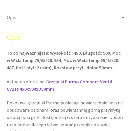
Opis
Opis
To co najważniejsze: Wysokość:: 450, Długość:: 900, Moc
w W sla temp 75/65/20: 954, Moc w W sla temp 55/45/20:
487, Ilość płyt: 2 (slim), Rozstaw przył.: dolne 50mm,
Aktualna oferta na:
Grzejniki Purmo Compact Ventil
CV21s 450x900xD50mm
Pokojowe grzejniki Purmo posiadają powierzchnie boczne
obudowane osłonami oraz powierzchnię górną przykrytą
osłoną typu grill. Dostępne są w szerokim zakresie typów i
rozmiarów, dlatego łatwo dobrać grzejnik do każdej