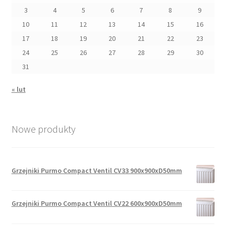
3
4
5
6
7
8
9
10
11
12
13
14
15
16
17
18
19
20
21
22
23
24
25
26
27
28
29
30
31
« lut
Nowe produkty
Grzejniki Purmo Compact Ventil CV33 900x900xD50mm
Grzejniki Purmo Compact Ventil CV22 600x900xD50mm