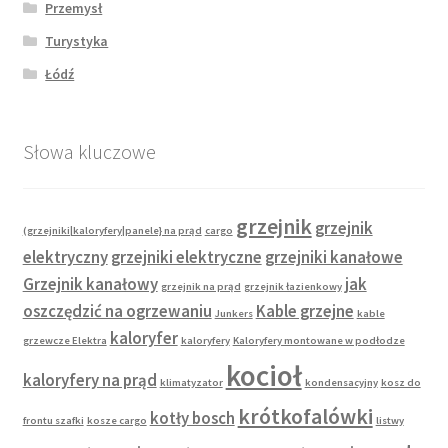
Przemysł
Turystyka
Łódź
Słowa kluczowe
grzejnik
grzejnik
(grzejniki|kaloryfery|panele} na prąd
cargo
elektryczny
grzejniki elektryczne
grzejniki kanałowe
Grzejnik kanałowy
jak
grzejnik na prąd
grzejnik łazienkowy
oszczędzić na ogrzewaniu
Kable grzejne
Junkers
kable
kaloryfer
grzewcze Elektra
kaloryfery
Kaloryfery montowane w podłodze
kocioł
kaloryfery na prąd
klimatyzator
kondensacyjny
kosz do
krótkofalówki
kotły bosch
frontu szafki
kosze cargo
listwy