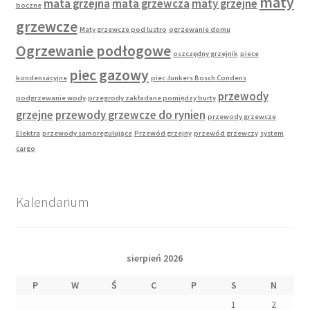
maty
mata grzejna
mata grzewcza
maty grzejne
boczne
grzewcze
Maty grzewcze pod lustro
ogrzewanie domu
Ogrzewanie podłogowe
oszczędny grzejnik
piece
piec gazowy
kondensacyjne
piec Junkers Bosch Condens
przewody
podgrzewanie wody
przegrody zakładane pomiędzy burty
grzejne
przewody grzewcze do rynien
przewody grzewcze
Elektra
przewody samoregulujące
Przewód grzejny
przewód grzewczy
system
cargo
Kalendarium
sierpień 2026
P
W
Ś
C
P
S
N
1
2