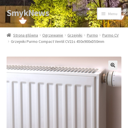
SmykNews
Przejdź
Przejdź
Menu
do
do
nawigacji
treści
Strona główna
Strona główna
Ogrzewanie
Grzejniki
Purmo
Purmo CV
Grzejniki Purmo Compact Ventil CV21s 450x900xD50mm