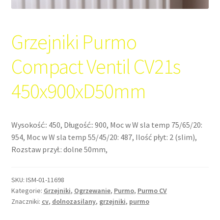
Grzejniki Purmo
Compact Ventil CV21s
450x900xD50mm
Wysokość:: 450, Długość:: 900, Moc w W sla temp 75/65/20:
954, Moc w W sla temp 55/45/20: 487, Ilość płyt: 2 (slim),
Rozstaw przył.: dolne 50mm,
SKU:
ISM-01-11698
Kategorie:
Grzejniki
,
Ogrzewanie
,
Purmo
,
Purmo CV
Znaczniki:
cv
,
dolnozasilany
,
grzejniki
,
purmo