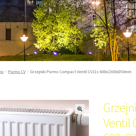
mo
Purmo CV
Grzejniki Purmo Compact Ventil CV21s 600x2300xD50mm
Grzejn
Ventil