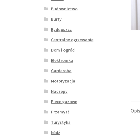
Budownictwo
Burty
Bydgoszcz
Centralne ogrzewanie
Dom i ogród
Elektronika
Garderoba
Motoryzacja
Naczepy
Piece gazowe
Opi
Przemysł
Turystyka
Łódź