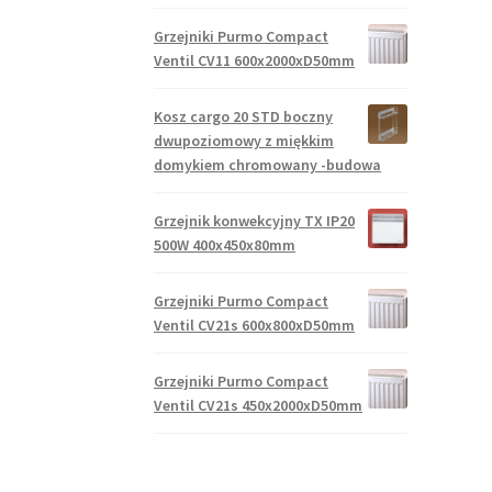
Grzejniki Purmo Compact
Ventil CV11 600x2000xD50mm
Kosz cargo 20 STD boczny
dwupoziomowy z miękkim
domykiem chromowany -budowa
Grzejnik konwekcyjny TX IP20
500W 400x450x80mm
Grzejniki Purmo Compact
Ventil CV21s 600x800xD50mm
Grzejniki Purmo Compact
Ventil CV21s 450x2000xD50mm