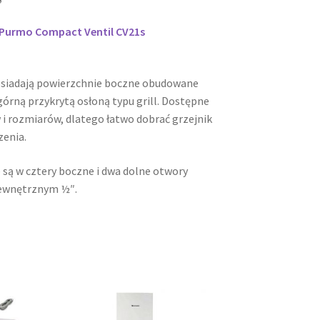
i Purmo Compact Ventil CV21s
osiadają powierzchnie boczne obudowane
órną przykrytą osłoną typu grill. Dostępne
 i rozmiarów, dlatego łatwo dobrać grzejnik
zenia.
 są w cztery boczne i dwa dolne otwory
ewnętrznym ½″.