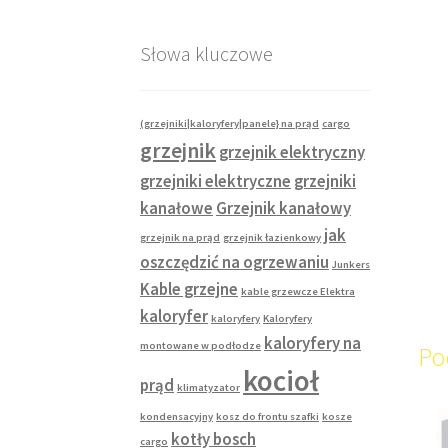
Słowa kluczowe
(grzejniki|kaloryfery|panele} na prąd
cargo
grzejnik
grzejnik elektryczny
grzejniki elektryczne
grzejniki
kanałowe
Grzejnik kanałowy
jak
grzejnik na prąd
grzejnik łazienkowy
oszczędzić na ogrzewaniu
Junkers
Kable grzejne
kable grzewcze Elektra
kaloryfer
kaloryfery
Kaloryfery
kaloryfery na
montowane w podłodze
Po
kocioł
prąd
klimatyzator
kondensacyjny
kosz do frontu szafki
kosze
kotły bosch
cargo