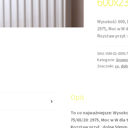
600x2
Wysokość: 600, 
2975, Moc w W dl
Rozstaw przył.
SKU:
ISM-01-00917
Kategorie:
Grzejn
Znaczniki:
cv
,
dol
Opis
s
To co najważniejsze: Wysoko
75/65/20: 2975, Moc w W dla t
Rozstaw przył.: dolne 50mm