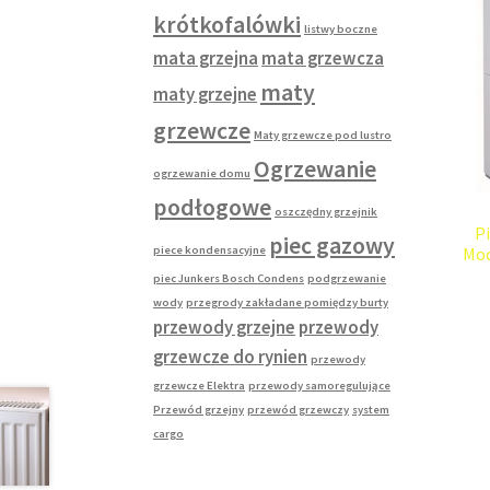
krótkofalówki
listwy boczne
mata grzejna
mata grzewcza
maty
maty grzejne
grzewcze
Maty grzewcze pod lustro
Ogrzewanie
ogrzewanie domu
podłogowe
oszczędny grzejnik
P
piec gazowy
piece kondensacyjne
Mod
piec Junkers Bosch Condens
podgrzewanie
wody
przegrody zakładane pomiędzy burty
przewody grzejne
przewody
grzewcze do rynien
przewody
grzewcze Elektra
przewody samoregulujące
Przewód grzejny
przewód grzewczy
system
cargo