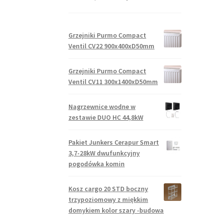
Grzejniki Purmo Compact
Ventil CV22 900x400xD50mm
Grzejniki Purmo Compact
Ventil CV11 300x1400xD50mm
Nagrzewnice wodne w
zestawie DUO HC 44,8kW
Pakiet Junkers Cerapur Smart
3,7-28kW dwufunkcyjny
pogodówka komin
Kosz cargo 20 STD boczny
trzypoziomowy z miękkim
domykiem kolor szary -budowa