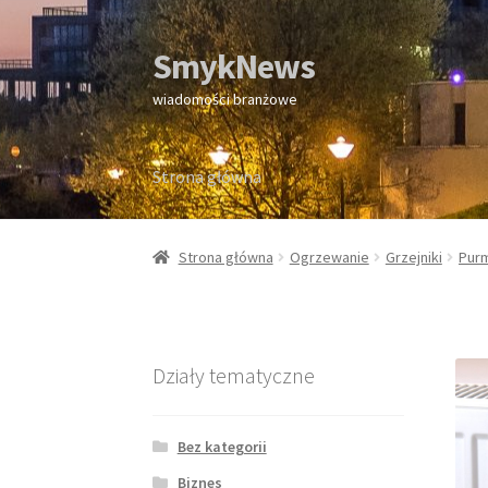
SmykNews
Przejdź
Przejdź
do
do
wiadomości branżowe
nawigacji
treści
Strona główna
Strona główna
Strona główna
Ogrzewanie
Grzejniki
Pur
Działy tematyczne
Bez kategorii
Biznes