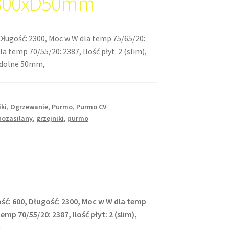
300xD50mm
Długość: 2300, Moc w W dla temp 75/65/20:
a temp 70/55/20: 2387, Ilość płyt: 2 (slim),
: dolne 50mm,
iki
,
Ogrzewanie
,
Purmo
,
Purmo CV
nozasilany
,
grzejniki
,
purmo
ść: 600, Długość: 2300, Moc w W dla temp
emp 70/55/20: 2387, Ilość płyt: 2 (slim),
,