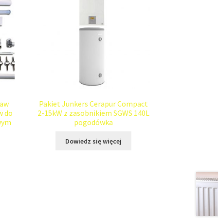
taw
Pakiet Junkers Cerapur Compact
w do
2-15kW z zasobnikiem SGWS 140L
wym
pogodówka
Dowiedz się więcej