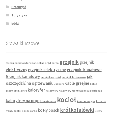
Przemysł
Turystyka
Łódź
Słowa kluczowe
grzejnik
grzejnik
(grzejniki|kaloryfery|panele} na prąd
cargo
elektryczny
grzejniki elektryczne
grzejniki kanałowe
Grzejnik kanałowy
jak
grzejnik na prąd
grzejnik łazienkowy
oszczędzić na ogrzewaniu
Kable grzejne
Junkers
kable
kaloryfer
grzewcze Elektra
kaloryfery
Kaloryfery montowane w podłodze
kocioł
kaloryfery na prąd
klimatyzator
kondensacyjny
kosz do
krótkofalówki
kotły bosch
frontu szafki
kosze cargo
listwy