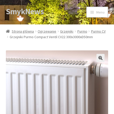
SmykNews
Przejdź
Przejdź
Menu
do
do
nawigacji
treści
Strona główna
Strona główna
Ogrzewanie
Grzejniki
Purmo
Purmo CV
Grzejniki Purmo Compact Ventil CV22 300x3000xD50mm