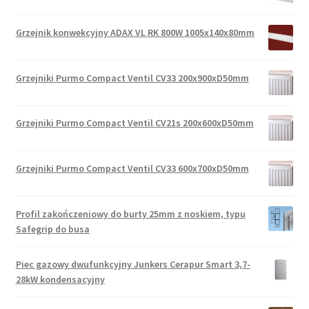
Grzejnik konwekcyjny ADAX VL RK 800W 1005x140x80mm
Grzejniki Purmo Compact Ventil CV33 200x900xD50mm
Grzejniki Purmo Compact Ventil CV21s 200x600xD50mm
Grzejniki Purmo Compact Ventil CV33 600x700xD50mm
Profil zakończeniowy do burty 25mm z noskiem, typu
Safegrip do busa
Piec gazowy dwufunkcyjny Junkers Cerapur Smart 3,7-
28kW kondensacyjny