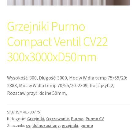
Grzejniki Purmo
Compact Ventil CV22
300x3000xD50mm
Wysokość: 300, Długość: 3000, Moc w W dla temp 75/65/20:
2883, Moc w W dla temp 70/55/20: 2309, Ilość płyt: 2,
Rozstaw przył.: dolne 50mm,
SKU:
ISM-01-00775
Kategorie:
Grzejniki
,
Ogrzewanie
,
Purmo
,
Purmo CV
Znaczniki:
cv
,
dolnozasilany
,
grzejniki
,
purmo