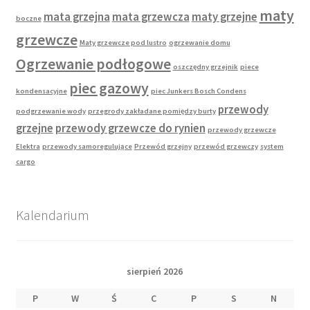
maty
mata grzejna
mata grzewcza
maty grzejne
boczne
grzewcze
Maty grzewcze pod lustro
ogrzewanie domu
Ogrzewanie podłogowe
oszczędny grzejnik
piece
piec gazowy
kondensacyjne
piec Junkers Bosch Condens
przewody
podgrzewanie wody
przegrody zakładane pomiędzy burty
grzejne
przewody grzewcze do rynien
przewody grzewcze
Elektra
przewody samoregulujące
Przewód grzejny
przewód grzewczy
system
cargo
Kalendarium
sierpień 2026
P
W
Ś
C
P
S
N