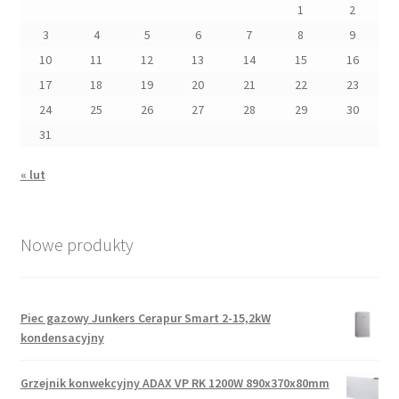
1
2
3
4
5
6
7
8
9
10
11
12
13
14
15
16
17
18
19
20
21
22
23
24
25
26
27
28
29
30
31
« lut
Nowe produkty
Piec gazowy Junkers Cerapur Smart 2-15,2kW
kondensacyjny
Grzejnik konwekcyjny ADAX VP RK 1200W 890x370x80mm