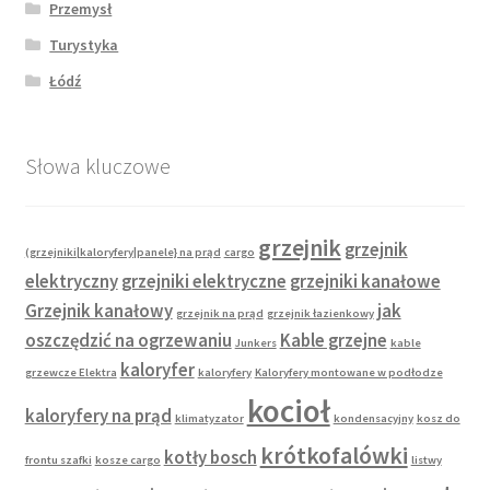
Przemysł
Turystyka
Łódź
Słowa kluczowe
grzejnik
grzejnik
(grzejniki|kaloryfery|panele} na prąd
cargo
elektryczny
grzejniki elektryczne
grzejniki kanałowe
Grzejnik kanałowy
jak
grzejnik na prąd
grzejnik łazienkowy
oszczędzić na ogrzewaniu
Kable grzejne
Junkers
kable
kaloryfer
grzewcze Elektra
kaloryfery
Kaloryfery montowane w podłodze
kocioł
kaloryfery na prąd
klimatyzator
kondensacyjny
kosz do
krótkofalówki
kotły bosch
frontu szafki
kosze cargo
listwy