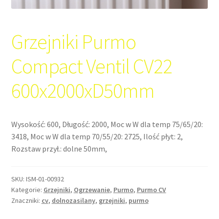
Grzejniki Purmo
Compact Ventil CV22
600x2000xD50mm
Wysokość: 600, Długość: 2000, Moc w W dla temp 75/65/20:
3418, Moc w W dla temp 70/55/20: 2725, Ilość płyt: 2,
Rozstaw przył.: dolne 50mm,
SKU:
ISM-01-00932
Kategorie:
Grzejniki
,
Ogrzewanie
,
Purmo
,
Purmo CV
Znaczniki:
cv
,
dolnozasilany
,
grzejniki
,
purmo