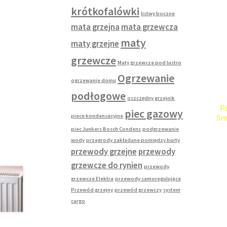
krótkofalówki
listwy boczne
mata grzejna
mata grzewcza
maty
maty grzejne
grzewcze
Maty grzewcze pod lustro
Ogrzewanie
ogrzewanie domu
podłogowe
oszczędny grzejnik
P
piec gazowy
piece kondensacyjne
Sm
piec Junkers Bosch Condens
podgrzewanie
wody
przegrody zakładane pomiędzy burty
przewody grzejne
przewody
grzewcze do rynien
przewody
grzewcze Elektra
przewody samoregulujące
Przewód grzejny
przewód grzewczy
system
cargo