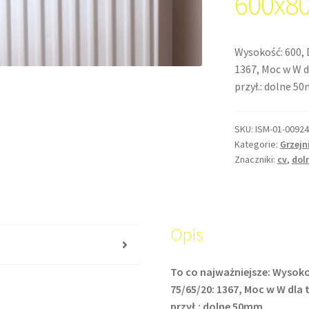
600x8
Wysokość: 600, 
1367, Moc w W d
przył.: dolne 5
SKU:
ISM-01-00924
Kategorie:
Grzejn
Znaczniki:
cv
,
dol
Opis
s
To co najważniejsze: Wysoko
75/65/20: 1367, Moc w W dla 
przył.: dolne 50mm,