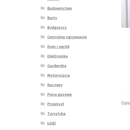
Budownictwo
Burty
Bydgoszcz
Centralne ogrzewanie
Dom i ogród
Elektronika
Garderoba
Motoryzacja
Naczepy
Piece gazowe
Opi
Przemysł
Turystyka
Łódź