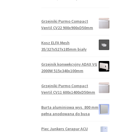
Grzejniki Purmo Compact
Ventil CV22 900x900xD50mm
Kosz ELFA Mesh
35/327x527x185mm biały
Grzejnik konwekcyjny ADAX VG
2000W 515x340x100mm
Grzejniki Purmo Compact
Ventil CV11 600x1400xD50mm
Burta aluminiowa wys. 800 mm
pełna anodowana do busa
Piec Junkers Cerapur ACU