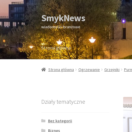
SmykNews
Przejdź
Przejdź
do
do
wiadomości branżowe
nawigacji
treści
Strona główna
Strona główna
Strona główna
Ogrzewanie
Grzejniki
Pur
Działy tematyczne
Bez kategorii
Biznes