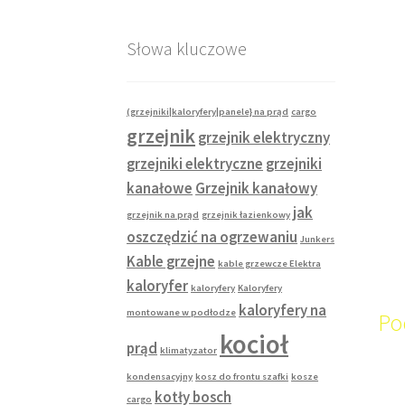
Słowa kluczowe
(grzejniki|kaloryfery|panele} na prąd
cargo
grzejnik
grzejnik elektryczny
grzejniki elektryczne
grzejniki
kanałowe
Grzejnik kanałowy
jak
grzejnik na prąd
grzejnik łazienkowy
oszczędzić na ogrzewaniu
Junkers
Kable grzejne
kable grzewcze Elektra
kaloryfer
kaloryfery
Kaloryfery
kaloryfery na
montowane w podłodze
Po
kocioł
prąd
klimatyzator
kondensacyjny
kosz do frontu szafki
kosze
kotły bosch
cargo