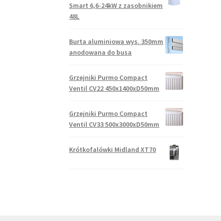
Smart 6,6-24kW z zasobnikiem
48L
Burta aluminiowa wys. 350mm
anodowana do busa
Grzejniki Purmo Compact
Ventil CV22 450x1400xD50mm
Grzejniki Purmo Compact
Ventil CV33 500x3000xD50mm
Krótkofalówki Midland XT70