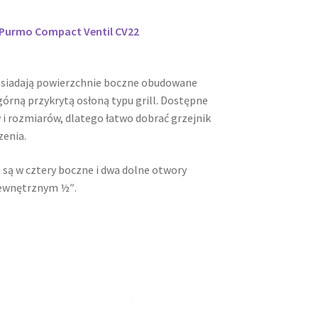
i Purmo Compact Ventil CV22
osiadają powierzchnie boczne obudowane
órną przykrytą osłoną typu grill. Dostępne
 i rozmiarów, dlatego łatwo dobrać grzejnik
zenia.
 są w cztery boczne i dwa dolne otwory
ewnętrznym ½″.