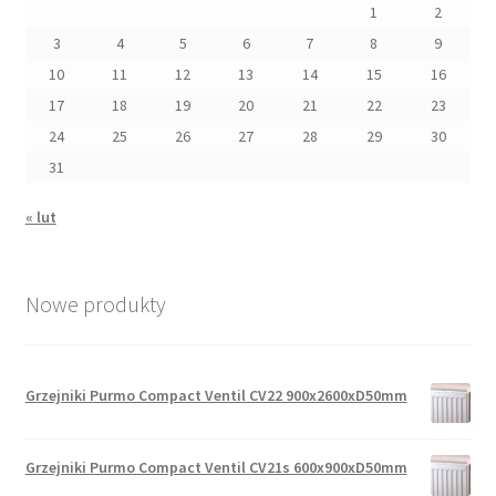
1
2
3
4
5
6
7
8
9
10
11
12
13
14
15
16
17
18
19
20
21
22
23
24
25
26
27
28
29
30
31
« lut
Nowe produkty
Grzejniki Purmo Compact Ventil CV22 900x2600xD50mm
Grzejniki Purmo Compact Ventil CV21s 600x900xD50mm