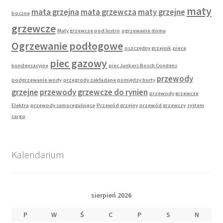
maty
mata grzejna
mata grzewcza
maty grzejne
boczne
grzewcze
Maty grzewcze pod lustro
ogrzewanie domu
Ogrzewanie podłogowe
oszczędny grzejnik
piece
piec gazowy
kondensacyjne
piec Junkers Bosch Condens
przewody
podgrzewanie wody
przegrody zakładane pomiędzy burty
grzejne
przewody grzewcze do rynien
przewody grzewcze
Elektra
przewody samoregulujące
Przewód grzejny
przewód grzewczy
system
cargo
Kalendarium
sierpień 2026
P
W
Ś
C
P
S
N