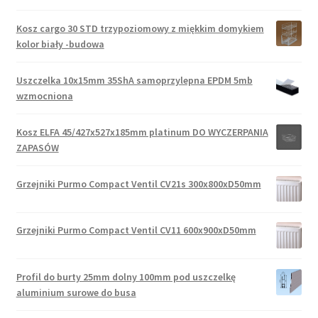
Kosz cargo 30 STD trzypoziomowy z miękkim domykiem
kolor biały -budowa
Uszczelka 10x15mm 35ShA samoprzylepna EPDM 5mb
wzmocniona
Kosz ELFA 45/427x527x185mm platinum DO WYCZERPANIA
ZAPASÓW
Grzejniki Purmo Compact Ventil CV21s 300x800xD50mm
Grzejniki Purmo Compact Ventil CV11 600x900xD50mm
Profil do burty 25mm dolny 100mm pod uszczelkę
aluminium surowe do busa