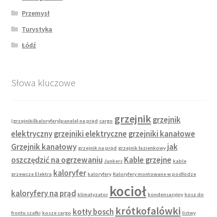
Przemysł
Turystyka
Łódź
Słowa kluczowe
grzejnik
grzejnik
(grzejniki|kaloryfery|panele} na prąd
cargo
elektryczny
grzejniki elektryczne
grzejniki kanałowe
Grzejnik kanałowy
jak
grzejnik na prąd
grzejnik łazienkowy
oszczędzić na ogrzewaniu
Kable grzejne
Junkers
kable
kaloryfer
grzewcze Elektra
kaloryfery
Kaloryfery montowane w podłodze
kocioł
kaloryfery na prąd
klimatyzator
kondensacyjny
kosz do
krótkofalówki
kotły bosch
frontu szafki
kosze cargo
listwy