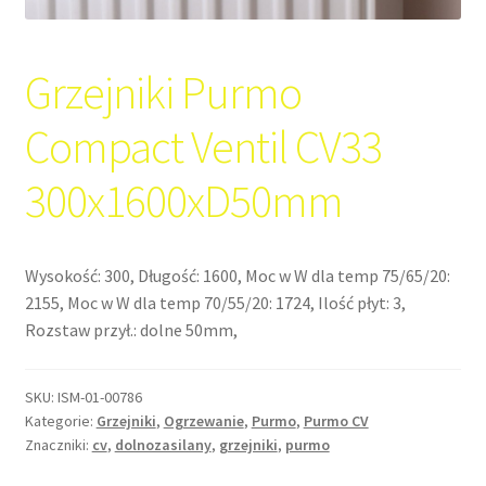
Grzejniki Purmo
Compact Ventil CV33
300x1600xD50mm
Wysokość: 300, Długość: 1600, Moc w W dla temp 75/65/20:
2155, Moc w W dla temp 70/55/20: 1724, Ilość płyt: 3,
Rozstaw przył.: dolne 50mm,
SKU:
ISM-01-00786
Kategorie:
Grzejniki
,
Ogrzewanie
,
Purmo
,
Purmo CV
Znaczniki:
cv
,
dolnozasilany
,
grzejniki
,
purmo