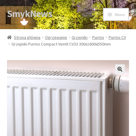
SmykNews
Przejdź
Przejdź
Menu
do
do
nawigacji
treści
Strona główna
Strona główna
Ogrzewanie
Grzejniki
Purmo
Purmo CV
Grzejniki Purmo Compact Ventil CV33 300x1600xD50mm