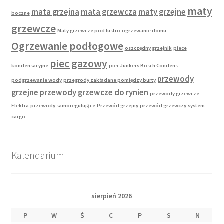
maty
mata grzejna
mata grzewcza
maty grzejne
boczne
grzewcze
Maty grzewcze pod lustro
ogrzewanie domu
Ogrzewanie podłogowe
oszczędny grzejnik
piece
piec gazowy
kondensacyjne
piec Junkers Bosch Condens
przewody
podgrzewanie wody
przegrody zakładane pomiędzy burty
grzejne
przewody grzewcze do rynien
przewody grzewcze
Elektra
przewody samoregulujące
Przewód grzejny
przewód grzewczy
system
cargo
Kalendarium
sierpień 2026
P
W
Ś
C
P
S
N