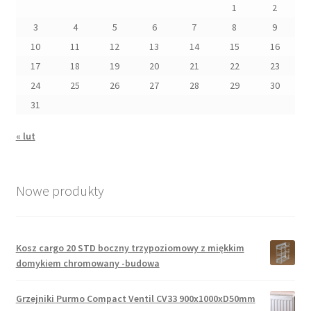
1
2
3
4
5
6
7
8
9
10
11
12
13
14
15
16
17
18
19
20
21
22
23
24
25
26
27
28
29
30
31
« lut
Nowe produkty
Kosz cargo 20 STD boczny trzypoziomowy z miękkim
domykiem chromowany -budowa
Grzejniki Purmo Compact Ventil CV33 900x1000xD50mm