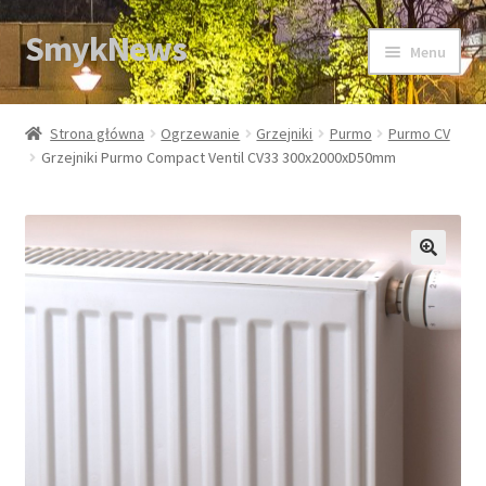
SmykNews
Przejdź
Przejdź
Menu
do
do
nawigacji
treści
Strona główna
Strona główna
Ogrzewanie
Grzejniki
Purmo
Purmo CV
Grzejniki Purmo Compact Ventil CV33 300x2000xD50mm