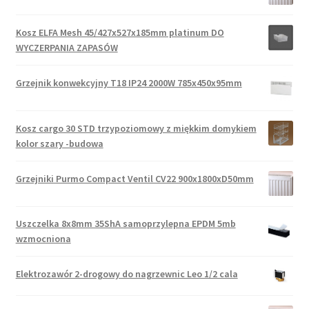
Kosz ELFA Mesh 45/427x527x185mm platinum DO
WYCZERPANIA ZAPASÓW
Grzejnik konwekcyjny T18 IP24 2000W 785x450x95mm
Kosz cargo 30 STD trzypoziomowy z miękkim domykiem
kolor szary -budowa
Grzejniki Purmo Compact Ventil CV22 900x1800xD50mm
Uszczelka 8x8mm 35ShA samoprzylepna EPDM 5mb
wzmocniona
Elektrozawór 2-drogowy do nagrzewnic Leo 1/2 cala