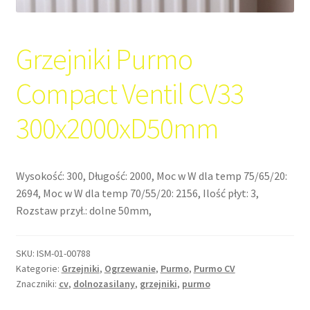
Grzejniki Purmo
Compact Ventil CV33
300x2000xD50mm
Wysokość: 300, Długość: 2000, Moc w W dla temp 75/65/20:
2694, Moc w W dla temp 70/55/20: 2156, Ilość płyt: 3,
Rozstaw przył.: dolne 50mm,
SKU:
ISM-01-00788
Kategorie:
Grzejniki
,
Ogrzewanie
,
Purmo
,
Purmo CV
Znaczniki:
cv
,
dolnozasilany
,
grzejniki
,
purmo