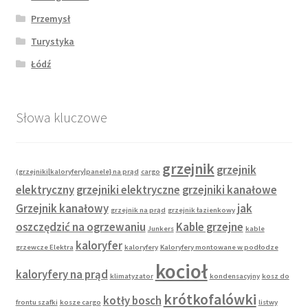
Przemysł
Turystyka
Łódź
Słowa kluczowe
grzejnik
grzejnik
(grzejniki|kaloryfery|panele} na prąd
cargo
elektryczny
grzejniki elektryczne
grzejniki kanałowe
Grzejnik kanałowy
jak
grzejnik na prąd
grzejnik łazienkowy
oszczędzić na ogrzewaniu
Kable grzejne
Junkers
kable
kaloryfer
grzewcze Elektra
kaloryfery
Kaloryfery montowane w podłodze
kocioł
kaloryfery na prąd
klimatyzator
kondensacyjny
kosz do
krótkofalówki
kotły bosch
frontu szafki
kosze cargo
listwy