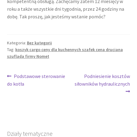
kompetentną obsługą. Zachęcamy zatem 12 miesięcy w
roku a także wszystkie dni tygodnia, przez 24 godziny na
dobę. Tak proszę, jak jesteśmy wstanie pomóc?
Kategoria:
Bez kategorii
Tag:
koszyk cargo ceny dla kuchennych szafek cena druciana
szuflada firmy Nomet
Nawigacja
Poprzedni
Następny
Podstawowe sterowanie
Podniesienie kosztów
wpis:
wpis:
do kotła
siłowników hydraulicznych
wpisu
Działy tematyczne