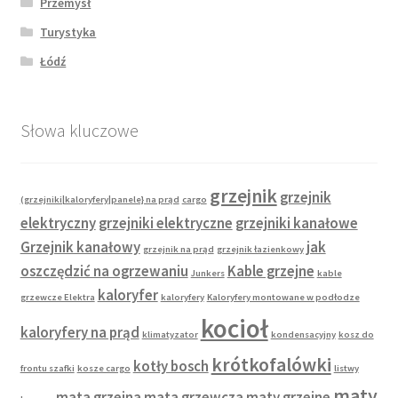
Przemysł
Turystyka
Łódź
Słowa kluczowe
grzejnik
grzejnik
(grzejniki|kaloryfery|panele} na prąd
cargo
elektryczny
grzejniki elektryczne
grzejniki kanałowe
Grzejnik kanałowy
jak
grzejnik na prąd
grzejnik łazienkowy
oszczędzić na ogrzewaniu
Kable grzejne
Junkers
kable
kaloryfer
grzewcze Elektra
kaloryfery
Kaloryfery montowane w podłodze
kocioł
kaloryfery na prąd
klimatyzator
kondensacyjny
kosz do
krótkofalówki
kotły bosch
frontu szafki
kosze cargo
listwy
maty
mata grzejna
mata grzewcza
maty grzejne