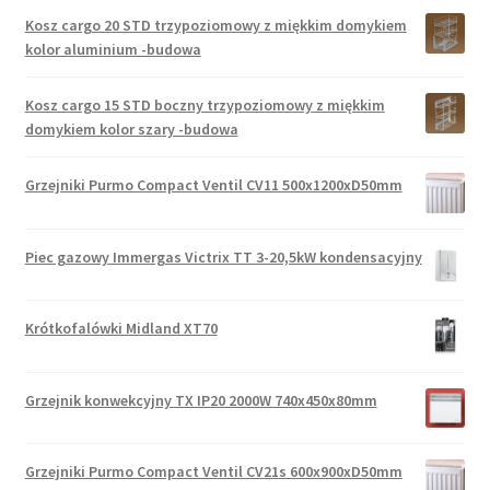
Kosz cargo 20 STD trzypoziomowy z miękkim domykiem
kolor aluminium -budowa
Kosz cargo 15 STD boczny trzypoziomowy z miękkim
domykiem kolor szary -budowa
Grzejniki Purmo Compact Ventil CV11 500x1200xD50mm
Piec gazowy Immergas Victrix TT 3-20,5kW kondensacyjny
Krótkofalówki Midland XT70
Grzejnik konwekcyjny TX IP20 2000W 740x450x80mm
Grzejniki Purmo Compact Ventil CV21s 600x900xD50mm