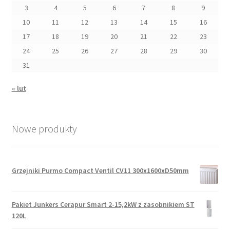
3
4
5
6
7
8
9
10
11
12
13
14
15
16
17
18
19
20
21
22
23
24
25
26
27
28
29
30
31
« lut
Nowe produkty
Grzejniki Purmo Compact Ventil CV11 300x1600xD50mm
Pakiet Junkers Cerapur Smart 2-15,2kW z zasobnikiem ST
120L