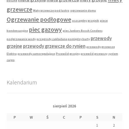
boczne
grzewcze
Maty grzewcze pod lustro
ogrzewanie domu
Ogrzewanie podłogowe
oszczędny grzejnik
piece
piec gazowy
kondensacyjne
piec Junkers Bosch Condens
przewody
podgrzewanie wody
przegrody zakładane pomiędzy burty
grzejne
przewody grzewcze do rynien
przewody grzewcze
Elektra
przewody samoregulujące
Przewód grzejny
przewód grzewczy
system
cargo
Kalendarium
sierpień 2026
P
W
Ś
C
P
S
N
1
2