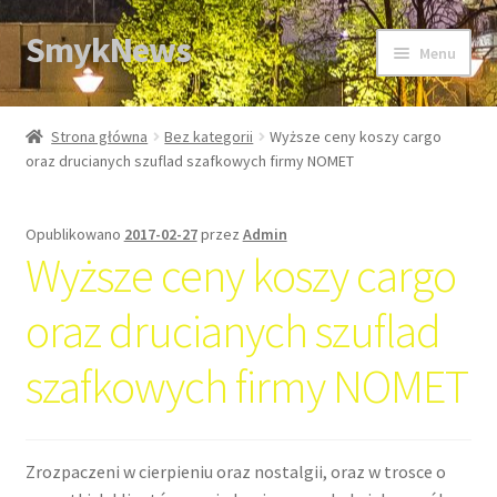
SmykNews
Przejdź
Przejdź
Menu
do
do
nawigacji
treści
Strona główna
Strona główna
Bez kategorii
Wyższe ceny koszy cargo
oraz drucianych szuflad szafkowych firmy NOMET
Opublikowano
2017-02-27
przez
Admin
Wyższe ceny koszy cargo
oraz drucianych szuflad
szafkowych firmy NOMET
Zrozpaczeni w cierpieniu oraz nostalgii, oraz w trosce o