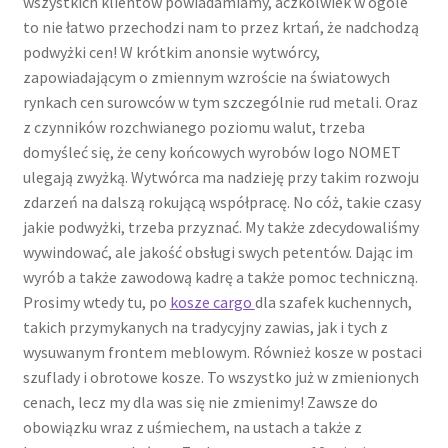
wszystkich klientów powiadamiamy, aczkolwiek w ogóle
to nie łatwo przechodzi nam to przez krtań, że nadchodzą
podwyżki cen! W krótkim anonsie wytwórcy,
zapowiadającym o zmiennym wzroście na światowych
rynkach cen surowców w tym szczególnie rud metali. Oraz
z czynników rozchwianego poziomu walut, trzeba
domyśleć się, że ceny końcowych wyrobów logo NOMET
ulegają zwyżką. Wytwórca ma nadzieję przy takim rozwoju
zdarzeń na dalszą rokującą współpracę. No cóż, takie czasy
jakie podwyżki, trzeba przyznać. My także zdecydowaliśmy
wywindować, ale jakość obsługi swych petentów. Dając im
wyrób a także zawodową kadrę a także pomoc techniczną.
Prosimy wtedy tu, po
kosze cargo
dla szafek kuchennych,
takich przymykanych na tradycyjny zawias, jak i tych z
wysuwanym frontem meblowym. Również kosze w postaci
szuflady i obrotowe kosze. To wszystko już w zmienionych
cenach, lecz my dla was się nie zmienimy! Zawsze do
obowiązku wraz z uśmiechem, na ustach a także z