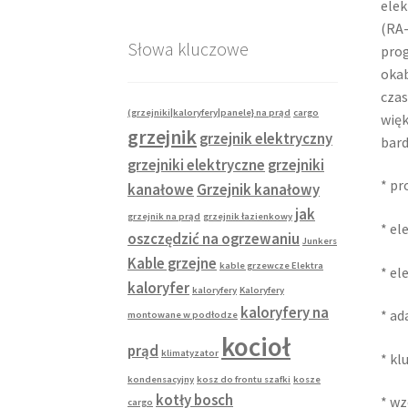
elek
(RA-
Słowa kluczowe
prog
okab
czas
(grzejniki|kaloryfery|panele} na prąd
cargo
wię
grzejnik
grzejnik elektryczny
bard
grzejniki elektryczne
grzejniki
* pr
kanałowe
Grzejnik kanałowy
jak
grzejnik na prąd
grzejnik łazienkowy
* el
oszczędzić na ogrzewaniu
Junkers
Kable grzejne
kable grzewcze Elektra
* el
kaloryfer
kaloryfery
Kaloryfery
kaloryfery na
* ad
montowane w podłodze
kocioł
prąd
klimatyzator
* kl
kondensacyjny
kosz do frontu szafki
kosze
kotły bosch
* wz
cargo