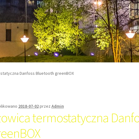
statyczna Danfoss Bluetooth greenBOX
likowano
2018-07-02
przez
Admin
łowica termostatyczna Danfo
reenBOX