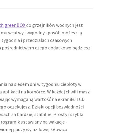
oth greenBOX
do grzejników wodnych jest
mu w łatwy i wygodny sposób możesz ją
tygodnia i przedziałach czasowych
za pośrednictwem czego dodatkowo będziesz
nia na siedem dni w tygodniu ciepłoty w
 aplikacji na komórce. W każdej chwili masz
wiając wymaganą wartość na ekraniku LCD.
o oczekujesz. Dzięki opcji bezwładności
ach są bardziej stabilne. Prosty i szybki
.Programik ustawiany na wakacje -
ionej pauzy wyjazdowej. Głowica