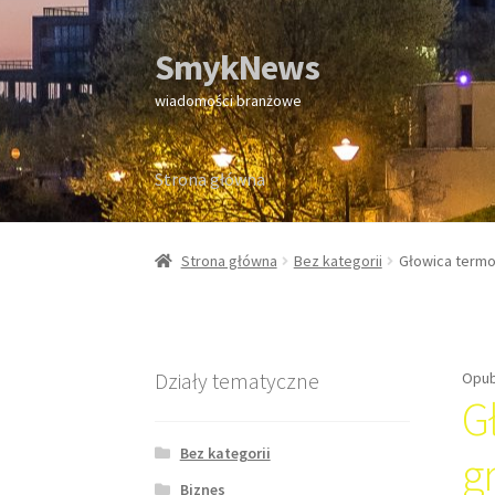
SmykNews
Przejdź
Przejdź
do
do
wiadomości branżowe
nawigacji
treści
Strona główna
Strona główna
Strona główna
Bez kategorii
Głowica termo
Działy tematyczne
Opub
G
Bez kategorii
g
Biznes