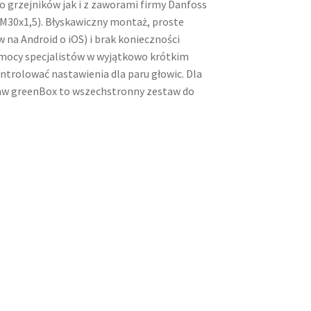
 grzejników jak i z zaworami firmy Danfoss
M30x1,5). Błyskawiczny montaż, proste
a Android o iOS) i brak konieczności
mocy specjalistów w wyjątkowo krótkim
ontrolować nastawienia dla paru głowic. Dla
aw greenBox to wszechstronny zestaw do