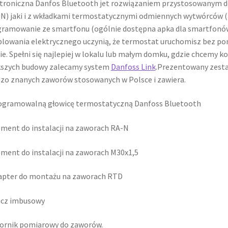
troniczna Danfos Bluetooth jet rozwiązaniem przystosowanym do
N) jaki i z wkładkami termostatycznymi odmiennych wytwórców (
ramowanie ze smartfonu (ogólnie dostępna apka dla smartfonów n
lowania elektrycznego uczynią, że termostat uruchomisz bez po
ie. Spełni się najlepiej w lokalu lub małym domku, gdzie chcemy k
kszych budowy zalecamy system
Danfoss Link
.Prezentowany zest
zo znanych zaworów stosowanych w Polsce i zawiera.
ogramowalną głowicę termostatyczną Danfoss Bluetooth
ement do instalacji na zaworach RA-N
ement do instalacji na zaworach M30x1,5
apter do montażu na zaworach RTD
ucz imbusowy
ornik pomiarowy do zaworów.