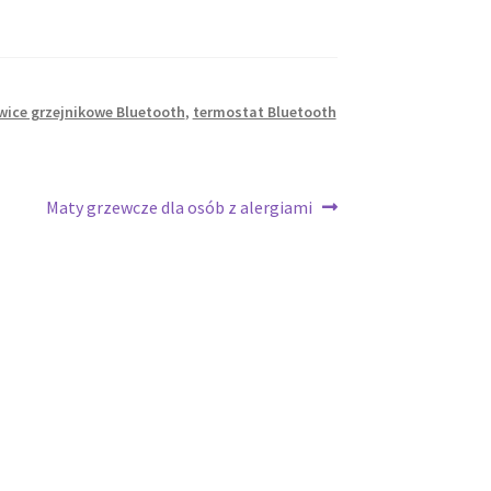
wice grzejnikowe Bluetooth
,
termostat Bluetooth
Następny
Maty grzewcze dla osób z alergiami
wpis: