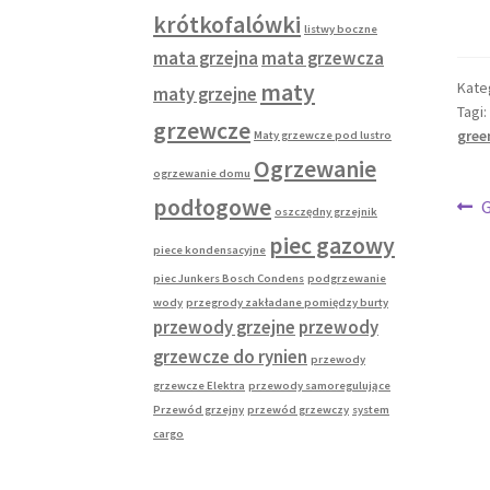
krótkofalówki
listwy boczne
mata grzejna
mata grzewcza
Kate
maty
maty grzejne
Tagi:
grzewcze
gre
Maty grzewcze pod lustro
Ogrzewanie
ogrzewanie domu
Na
podłogowe
P
G
oszczędny grzejnik
w
piec gazowy
wp
piece kondensacyjne
piec Junkers Bosch Condens
podgrzewanie
wody
przegrody zakładane pomiędzy burty
przewody grzejne
przewody
grzewcze do rynien
przewody
grzewcze Elektra
przewody samoregulujące
Przewód grzejny
przewód grzewczy
system
cargo