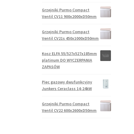
Grzejniki Purmo Compact
Ventil CV11 900x2000xD50mm
Grzejniki Purmo Compact
Ventil CV21s 450x1000xD50mm
Kosz ELFA 55/527x527x185mm
platinum DO WYCZERPANIA
ZAPASÓW
Piec gazowy dwufunkcyjny
Junkers Ceraclass 14-24kW
Grzejniki Purmo Compact
Ventil CV22 600x2600xD50mm