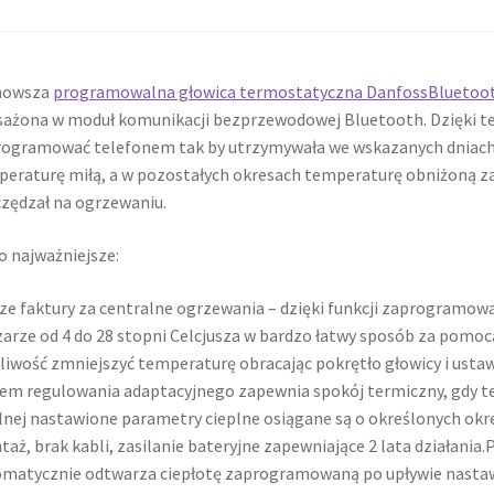
nowsza
programowalna głowica termostatyczna DanfossBlueto
ażona w moduł komunikacji bezprzewodowej Bluetooth. Dzięki te
ogramować telefonem tak by utrzymywała we wskazanych dniach 
eraturę miłą, a w pozostałych okresach temperaturę obniżoną 
zędzał na ogrzewaniu.
o najważniejsze:
ze faktury za centralne ogrzewania – dzięki funkcji zaprogramowa
arze od 4 do 28 stopni Celcjusza w bardzo łatwy sposób za pomocą
iwość zmniejszyć temperaturę obracając pokrętło głowicy i usta
em regulowania adaptacyjnego zapewnia spokój termiczny, gdy teg
lnej nastawione parametry cieplne osiągane są o określonych okres
aż, brak kabli, zasilanie bateryjne zapewniające 2 lata działania
matycznie odtwarza ciepłotę zaprogramowaną po upływie nastaw