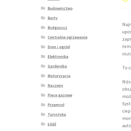
Budownictwo
Burty
Naj
Bydgoszcz
upos
Centralne ogrzewanie
zapr
temp
Dom i ogród
oszc
Elektronika
Garderoba
To c
Motoryzacja
Niżs
Naczepy
obsz
Piece gazowe
możl
Syst
Przemysł
ciep
Turystyka
mont
Łódź
auto