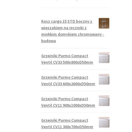
Kosz cargo 15 STD boczny z
wieszakiem na ręczniki z
miękkim domykiem chromowany -
budowa
Grzejniki Purmo Compact
Ventil CV33 500x800xD50mm
Grzejniki Purmo Compact
Ventil CV33 600x2600xD50mm
Grzejniki Purmo Compact
Ventil CV11 900x1000xD50mm
Grzejniki Purmo Compact
Ventil CV11 300x700xD50mm