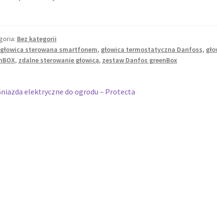
goria:
Bez kategorii
głowica sterowana smartfonem
,
głowica termostatyczna Danfoss
,
gło
enBOX
,
zdalne sterowanie głowicą
,
zestaw Danfos greenBox
wigacja
oprzedni
niazda elektryczne do ogrodu – Protecta
pis:
isu