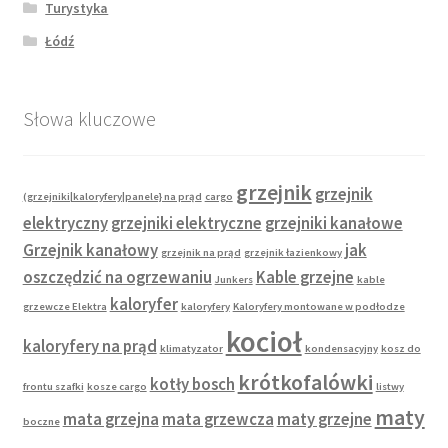
Turystyka
Łódź
Słowa kluczowe
grzejnik
grzejnik
(grzejniki|kaloryfery|panele} na prąd
cargo
elektryczny
grzejniki elektryczne
grzejniki kanałowe
Grzejnik kanałowy
jak
grzejnik na prąd
grzejnik łazienkowy
oszczędzić na ogrzewaniu
Kable grzejne
Junkers
kable
kaloryfer
grzewcze Elektra
kaloryfery
Kaloryfery montowane w podłodze
kocioł
kaloryfery na prąd
klimatyzator
kondensacyjny
kosz do
krótkofalówki
kotły bosch
frontu szafki
kosze cargo
listwy
maty
mata grzejna
mata grzewcza
maty grzejne
boczne