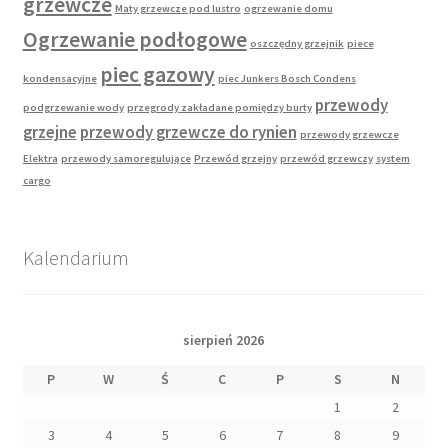
grzewcze
Maty grzewcze pod lustro
ogrzewanie domu
Ogrzewanie podłogowe
oszczędny grzejnik
piece
piec gazowy
kondensacyjne
piec Junkers Bosch Condens
przewody
podgrzewanie wody
przegrody zakładane pomiędzy burty
grzejne
przewody grzewcze do rynien
przewody grzewcze
Elektra
przewody samoregulujące
Przewód grzejny
przewód grzewczy
system
cargo
Kalendarium
sierpień 2026
P
W
Ś
C
P
S
N
1
2
3
4
5
6
7
8
9