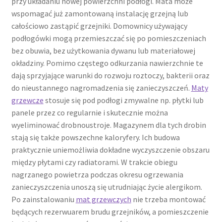
przy układaniu nowej powierzchni podłogi. Mata może
wspomagać już zamontowaną instalację grzejną lub
całościowo zastąpić grzejniki. Domownicy używający
podłogówki mogą przemieszczać się po pomieszczeniach
bez obuwia, bez użytkowania dywanu lub materiałowej
okładziny. Pomimo częstego odkurzania nawierzchnie te
dają sprzyjające warunki do rozwoju roztoczy, bakterii oraz
do nieustannego nagromadzenia się zanieczyszczeń.
Maty
grzewcze
stosuje się pod podłogi zmywalne np. płytki lub
panele przez co regularnie i skutecznie można
wyeliminować drobnoustroje. Magazynem dla tych drobin
stają się także powszechne kaloryfery. Ich budowa
praktycznie uniemożliwia dokładne wyczyszczenie obszaru
między płytami czy radiatorami. W trakcie obiegu
nagrzanego powietrza podczas okresu ogrzewania
zanieczyszczenia unoszą się utrudniając życie alergikom.
Po zainstalowaniu
mat grzewczych
nie trzeba montować
będących rezerwuarem brudu grzejników, a pomieszczenie