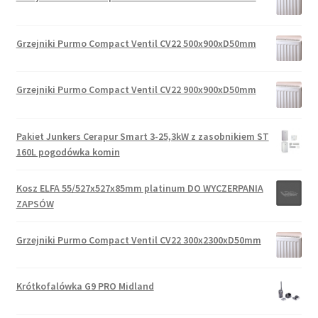
Grzejniki Purmo Compact Ventil CV22 500x900xD50mm
Grzejniki Purmo Compact Ventil CV22 900x900xD50mm
Pakiet Junkers Cerapur Smart 3-25,3kW z zasobnikiem ST
160L pogodówka komin
Kosz ELFA 55/527x527x85mm platinum DO WYCZERPANIA
ZAPSÓW
Grzejniki Purmo Compact Ventil CV22 300x2300xD50mm
Krótkofalówka G9 PRO Midland