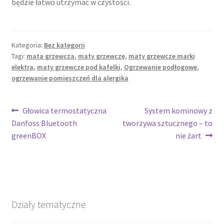
będzie łatwo utrzymać w czystości.
Kategoria:
Bez kategorii
Tagi:
mata grzewcza
,
maty grzewcze
,
maty grzewcze marki
elektra
,
maty grzewcze pod kafelki
,
Ogrzewanie podłogowe
,
ogrzewanie pomieszczeń dla alergika
Nawigacja
Poprzedni
Następny
Głowica termostatyczna
System kominowy z
wpis:
wpis:
Danfoss Bluetooth
tworzywa sztucznego – to
wpisu
greenBOX
nie żart
Działy tematyczne