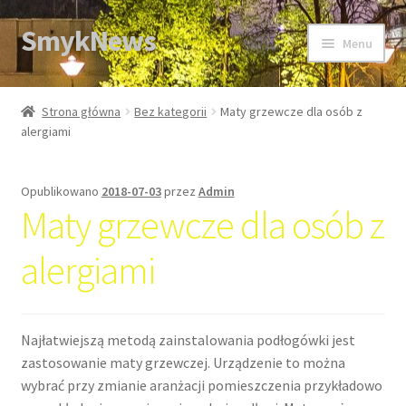
SmykNews
Przejdź
Przejdź
Menu
do
do
nawigacji
treści
Strona główna
Strona główna
Bez kategorii
Maty grzewcze dla osób z
alergiami
Opublikowano
2018-07-03
przez
Admin
Maty grzewcze dla osób z
alergiami
Najłatwiejszą metodą zainstalowania podłogówki jest
zastosowanie maty grzewczej. Urządzenie to można
wybrać przy zmianie aranżacji pomieszczenia przykładowo