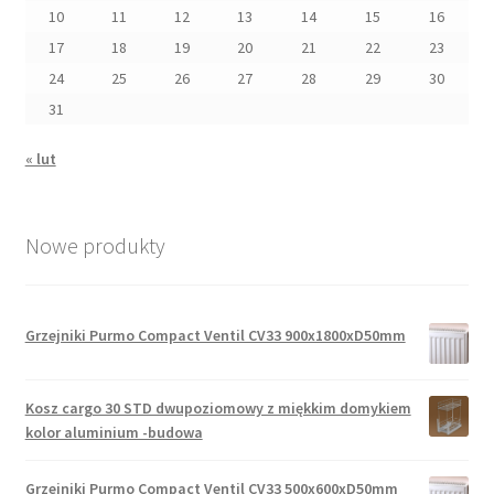
10
11
12
13
14
15
16
17
18
19
20
21
22
23
24
25
26
27
28
29
30
31
« lut
Nowe produkty
Grzejniki Purmo Compact Ventil CV33 900x1800xD50mm
Kosz cargo 30 STD dwupoziomowy z miękkim domykiem
kolor aluminium -budowa
Grzejniki Purmo Compact Ventil CV33 500x600xD50mm