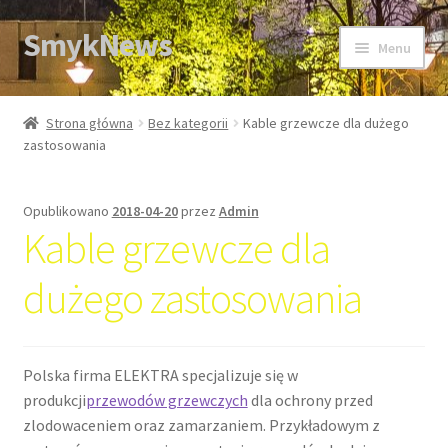
SmykNews
Przejdź
Przejdź
Menu
do
do
nawigacji
treści
Strona główna
Strona główna
Bez kategorii
Kable grzewcze dla dużego
zastosowania
Opublikowano
2018-04-20
przez
Admin
Kable grzewcze dla
dużego zastosowania
Polska firma ELEKTRA specjalizuje się w
produkcji
przewodów grzewczych
dla ochrony przed
zlodowaceniem oraz zamarzaniem. Przykładowym z