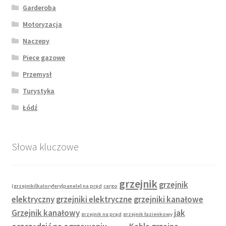
Garderoba
Motoryzacja
Naczepy
Piece gazowe
Przemysł
Turystyka
Łódź
Słowa kluczowe
grzejnik
grzejnik
(grzejniki|kaloryfery|panele} na prąd
cargo
elektryczny
grzejniki elektryczne
grzejniki kanałowe
Grzejnik kanałowy
jak
grzejnik na prąd
grzejnik łazienkowy