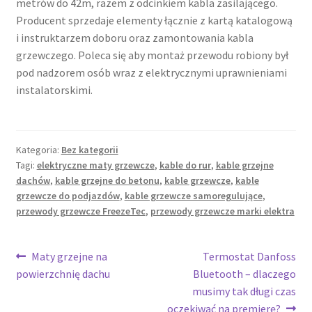
metrów do 42m, razem z odcinkiem kabla zasilającego.
Producent sprzedaje elementy łącznie z kartą katalogową
i instruktarzem doboru oraz zamontowania kabla
grzewczego. Poleca się aby montaż przewodu robiony był
pod nadzorem osób wraz z elektrycznymi uprawnieniami
instalatorskimi.
Kategoria:
Bez kategorii
Tagi:
elektryczne maty grzewcze
,
kable do rur
,
kable grzejne
dachów
,
kable grzejne do betonu
,
kable grzewcze
,
kable
grzewcze do podjazdów
,
kable grzewcze samoregulujące
,
przewody grzewcze FreezeTec
,
przewody grzewcze marki elektra
Nawigacja
Poprzedni
Następny
Maty grzejne na
Termostat Danfoss
wpis:
wpis:
powierzchnię dachu
Bluetooth – dlaczego
wpisu
musimy tak długi czas
oczekiwać na premierę?