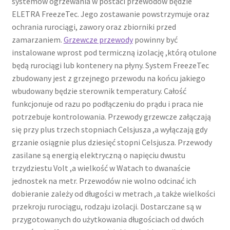
systemów ogrzewania w postaci przewodów będzie
ELETRA FreezeTec. Jego zostawanie powstrzymuje oraz
ochrania rurociągi, zawory oraz zbiorniki przed
zamarzaniem.
Grzewcze przewody
powinny być
instalowane wprost pod termiczną izolację ,którą otulone
będą rurociągi lub kontenery na płyny. System FreezeTec
zbudowany jest z grzejnego przewodu na końcu jakiego
wbudowany będzie sterownik temperatury. Całość
funkcjonuje od razu po podłączeniu do prądu i praca nie
potrzebuje kontrolowania. Przewody grzewcze załączają
się przy plus trzech stopniach Celsjusza ,a wyłączają gdy
grzanie osiągnie plus dziesięć stopni Celsjusza. Przewody
zasilane są energią elektryczną o napięciu dwustu
trzydziestu Volt ,a wielkość w Watach to dwanaście
jednostek na metr. Przewodów nie wolno odcinać ich
dobieranie zależy od długości w metrach ,a także wielkości
przekroju rurociągu, rodzaju izolacji. Dostarczane są w
przygotowanych do użytkowania długościach od dwóch