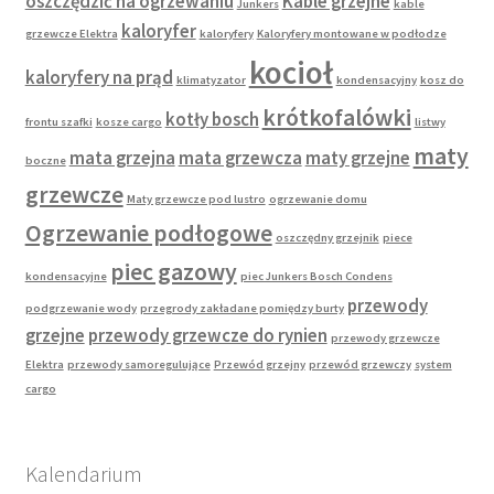
oszczędzić na ogrzewaniu
Kable grzejne
Junkers
kable
kaloryfer
grzewcze Elektra
kaloryfery
Kaloryfery montowane w podłodze
kocioł
kaloryfery na prąd
klimatyzator
kondensacyjny
kosz do
krótkofalówki
kotły bosch
frontu szafki
kosze cargo
listwy
maty
mata grzejna
mata grzewcza
maty grzejne
boczne
grzewcze
Maty grzewcze pod lustro
ogrzewanie domu
Ogrzewanie podłogowe
oszczędny grzejnik
piece
piec gazowy
kondensacyjne
piec Junkers Bosch Condens
przewody
podgrzewanie wody
przegrody zakładane pomiędzy burty
grzejne
przewody grzewcze do rynien
przewody grzewcze
Elektra
przewody samoregulujące
Przewód grzejny
przewód grzewczy
system
cargo
Kalendarium