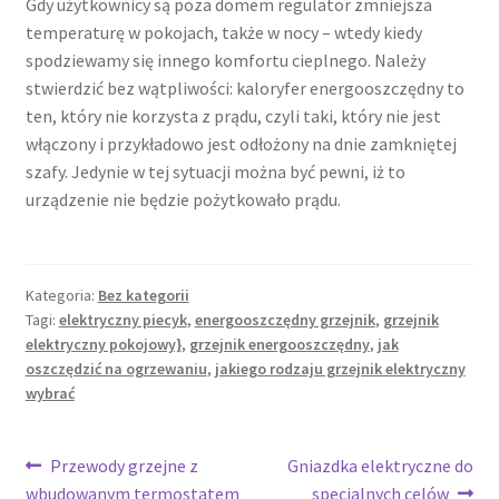
Gdy użytkownicy są poza domem regulator zmniejsza
temperaturę w pokojach, także w nocy – wtedy kiedy
spodziewamy się innego komfortu cieplnego. Należy
stwierdzić bez wątpliwości: kaloryfer energooszczędny to
ten, który nie korzysta z prądu, czyli taki, który nie jest
włączony i przykładowo jest odłożony na dnie zamkniętej
szafy. Jedynie w tej sytuacji można być pewni, iż to
urządzenie nie będzie pożytkowało prądu.
Kategoria:
Bez kategorii
Tagi:
elektryczny piecyk
,
energooszczędny grzejnik
,
grzejnik
elektryczny pokojowy}
,
grzejnik energooszczędny
,
jak
oszczędzić na ogrzewaniu
,
jakiego rodzaju grzejnik elektryczny
wybrać
Nawigacja
Poprzedni
Następny
Przewody grzejne z
Gniazdka elektryczne do
wpis:
wpis:
wbudowanym termostatem
specjalnych celów