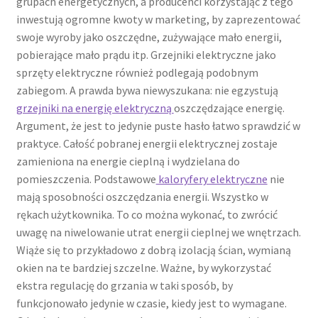
grupach energetycznych, a producenci korzystając z tego
inwestują ogromne kwoty w marketing, by zaprezentować
swoje wyroby jako oszczędne, zużywające mało energii,
pobierające mało prądu itp. Grzejniki elektryczne jako
sprzęty elektryczne również podlegają podobnym
zabiegom. A prawda bywa niewyszukana: nie egzystują
grzejniki na energię elektryczną
oszczędzające energię.
Argument, że jest to jedynie puste hasło łatwo sprawdzić w
praktyce. Całość pobranej energii elektrycznej zostaje
zamieniona na energie cieplną i wydzielana do
pomieszczenia. Podstawowe
kaloryfery elektryczne
nie
mają sposobności oszczędzania energii. Wszystko w
rękach użytkownika. To co można wykonać, to zwrócić
uwagę na niwelowanie utrat energii cieplnej we wnętrzach.
Wiąże się to przykładowo z dobrą izolacją ścian, wymianą
okien na te bardziej szczelne. Ważne, by wykorzystać
ekstra regulację do grzania w taki sposób, by
funkcjonowało jedynie w czasie, kiedy jest to wymagane.