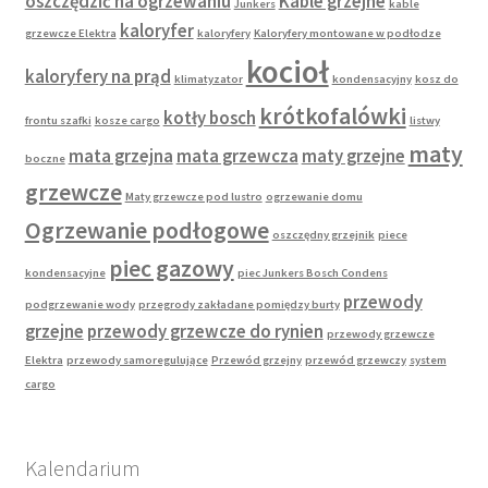
oszczędzić na ogrzewaniu
Kable grzejne
Junkers
kable
kaloryfer
grzewcze Elektra
kaloryfery
Kaloryfery montowane w podłodze
kocioł
kaloryfery na prąd
klimatyzator
kondensacyjny
kosz do
krótkofalówki
kotły bosch
frontu szafki
kosze cargo
listwy
maty
mata grzejna
mata grzewcza
maty grzejne
boczne
grzewcze
Maty grzewcze pod lustro
ogrzewanie domu
Ogrzewanie podłogowe
oszczędny grzejnik
piece
piec gazowy
kondensacyjne
piec Junkers Bosch Condens
przewody
podgrzewanie wody
przegrody zakładane pomiędzy burty
grzejne
przewody grzewcze do rynien
przewody grzewcze
Elektra
przewody samoregulujące
Przewód grzejny
przewód grzewczy
system
cargo
Kalendarium