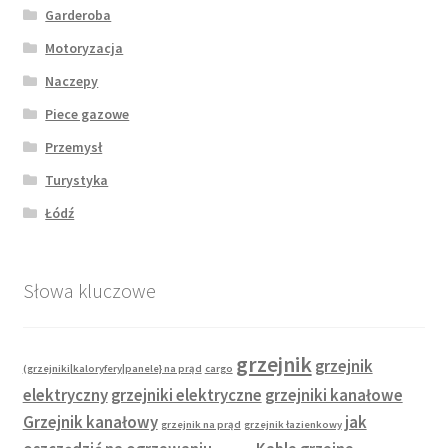
Garderoba
Motoryzacja
Naczepy
Piece gazowe
Przemysł
Turystyka
Łódź
Słowa kluczowe
grzejnik
grzejnik
(grzejniki|kaloryfery|panele} na prąd
cargo
elektryczny
grzejniki elektryczne
grzejniki kanałowe
Grzejnik kanałowy
jak
grzejnik na prąd
grzejnik łazienkowy