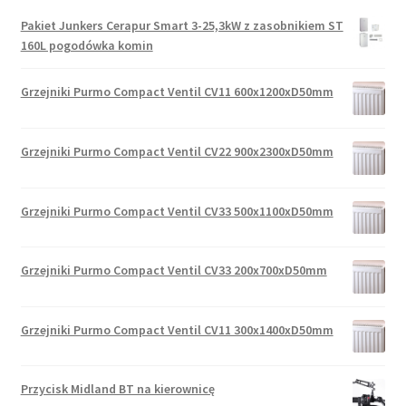
Pakiet Junkers Cerapur Smart 3-25,3kW z zasobnikiem ST
160L pogodówka komin
Grzejniki Purmo Compact Ventil CV11 600x1200xD50mm
Grzejniki Purmo Compact Ventil CV22 900x2300xD50mm
Grzejniki Purmo Compact Ventil CV33 500x1100xD50mm
Grzejniki Purmo Compact Ventil CV33 200x700xD50mm
Grzejniki Purmo Compact Ventil CV11 300x1400xD50mm
Przycisk Midland BT na kierownicę