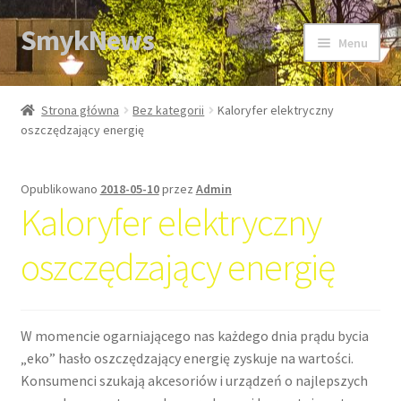
SmykNews
Przejdź
Przejdź
Menu
do
do
nawigacji
treści
Strona główna
Strona główna
Bez kategorii
Kaloryfer elektryczny
oszczędzający energię
Opublikowano
2018-05-10
przez
Admin
Kaloryfer elektryczny
oszczędzający energię
W momencie ogarniającego nas każdego dnia prądu bycia
„eko” hasło oszczędzający energię zyskuje na wartości.
Konsumenci szukają akcesoriów i urządzeń o najlepszych