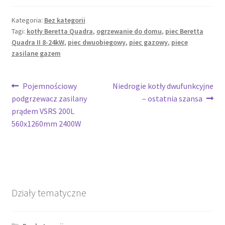
Kategoria:
Bez kategorii
Tagi:
kotły Beretta Quadra
,
ogrzewanie do domu
,
piec Beretta
Quadra II 8-24kW
,
piec dwuobiegowy
,
piec gazowy
,
piece
zasilane gazem
Nawigacja
Poprzedni
Następny
Pojemnościowy
Niedrogie kotły dwufunkcyjne
wpis:
wpis:
podgrzewacz zasilany
– ostatnia szansa
wpisu
prądem VSRS 200L
560x1260mm 2400W
Działy tematyczne