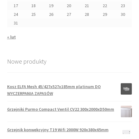
17
18
19
20
21
22
23
24
25
26
27
28
29
30
31
« lut
Nowe produkty
Kosz ELFA Mesh 45/427x527x185mm platinum DO
WYCZERPANIA ZAPASÓW
Grzejniki Purmo Compact Ventil CV22 300x2000xD50mm
Grzejnik konwekcyjny T19 Wifi 2000W 920x380x65mm