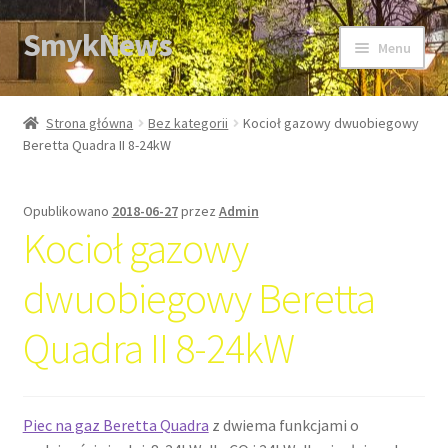
SmykNews
Przejdź
Przejdź
Menu
do
do
nawigacji
treści
Strona główna
Strona główna
Bez kategorii
Kocioł gazowy dwuobiegowy
Beretta Quadra II 8-24kW
Opublikowano
2018-06-27
przez
Admin
Kocioł gazowy
dwuobiegowy Beretta
Quadra II 8-24kW
Piec na gaz Beretta Quadra
z dwiema funkcjami o