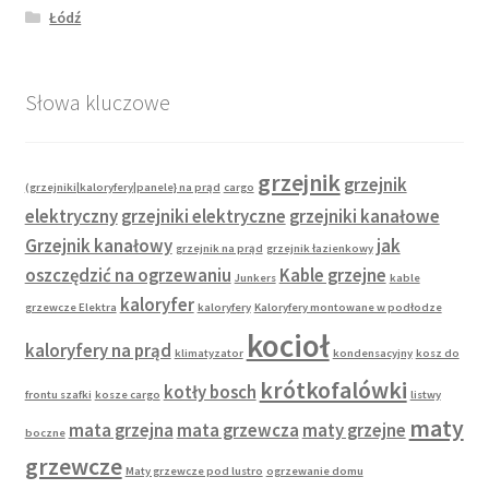
Łódź
Słowa kluczowe
grzejnik
grzejnik
(grzejniki|kaloryfery|panele} na prąd
cargo
elektryczny
grzejniki elektryczne
grzejniki kanałowe
Grzejnik kanałowy
jak
grzejnik na prąd
grzejnik łazienkowy
oszczędzić na ogrzewaniu
Kable grzejne
Junkers
kable
kaloryfer
grzewcze Elektra
kaloryfery
Kaloryfery montowane w podłodze
kocioł
kaloryfery na prąd
klimatyzator
kondensacyjny
kosz do
krótkofalówki
kotły bosch
frontu szafki
kosze cargo
listwy
maty
mata grzejna
mata grzewcza
maty grzejne
boczne
grzewcze
Maty grzewcze pod lustro
ogrzewanie domu