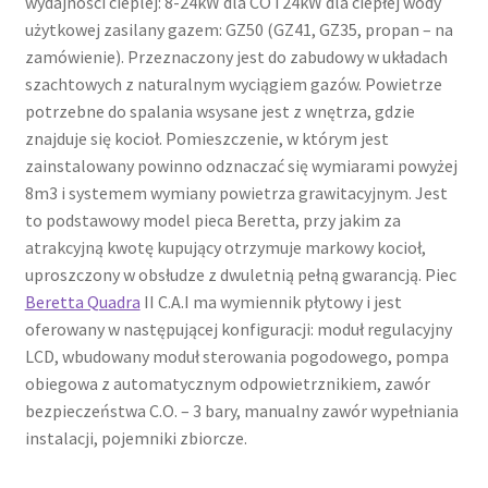
wydajności cieplej: 8-24kW dla CO i 24kW dla ciepłej wody
użytkowej zasilany gazem: GZ50 (GZ41, GZ35, propan – na
zamówienie). Przeznaczony jest do zabudowy w układach
szachtowych z naturalnym wyciągiem gazów. Powietrze
potrzebne do spalania wsysane jest z wnętrza, gdzie
znajduje się kocioł. Pomieszczenie, w którym jest
zainstalowany powinno odznaczać się wymiarami powyżej
8m3 i systemem wymiany powietrza grawitacyjnym. Jest
to podstawowy model pieca Beretta, przy jakim za
atrakcyjną kwotę kupujący otrzymuje markowy kocioł,
uproszczony w obsłudze z dwuletnią pełną gwarancją. Piec
Beretta Quadra
II C.A.I ma wymiennik płytowy i jest
oferowany w następującej konfiguracji: moduł regulacyjny
LCD, wbudowany moduł sterowania pogodowego, pompa
obiegowa z automatycznym odpowietrznikiem, zawór
bezpieczeństwa C.O. – 3 bary, manualny zawór wypełniania
instalacji, pojemniki zbiorcze.