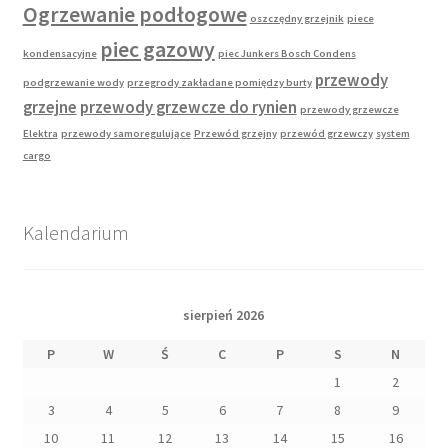
Ogrzewanie podłogowe
oszczędny grzejnik
piece
piec gazowy
kondensacyjne
piec Junkers Bosch Condens
przewody
podgrzewanie wody
przegrody zakładane pomiędzy burty
grzejne
przewody grzewcze do rynien
przewody grzewcze
Elektra
przewody samoregulujące
Przewód grzejny
przewód grzewczy
system
cargo
Kalendarium
sierpień 2026
P
W
Ś
C
P
S
N
1
2
3
4
5
6
7
8
9
10
11
12
13
14
15
16