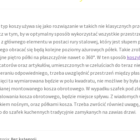
typ koszy używa się jako rozwiązanie w takich nie klasycznych prz
z w tym, by w optymalny sposób wykorzystać wszystkie przestrz
z z głównego elementu w postaci rury stalowej, który jest słupem 
ego obracać się będą kolejne poziomy ażurowych półek. Takie zrob
jne piętro półki na płaszczyźnie nawet o 360°. W ten sposób
koszy
tatorów oraz artykułów, umieszczonych w czeluściach do teraz ni
eraniu odpowiedniego, trzeba uwzględnić przestrzeń między pła
ęci ta wymiarowana będzie w polu kwadratu, nie możliwe by była 
cianej montowanego kosza obrotowego. W wypadku szafek pod z
alowania kosza obrotowego, będzie miejsce spływu. Z wiadomych 
kiem nośnym, oraz półkami kosza. Trzeba zwrócić również uwagę
o do szafek kuchennych tradycyjnie zamykanych na zawias drzwi.
goria:
Bez kategorii