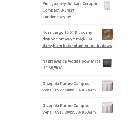
Piec gazowy Junkers Cerapur
Compact 3-24kW
kondensacyjny
Kosz cargo 15 STD boczny
dwupoziomowy z miękkim
domykiem kolor aluminium -budowa
Nagrzewnica wodna powietrza
HC 68,5kW
Grzejniki Purmo Compact
Ventil CV22 500x900xD50mm
Grzejniki Purmo Compact
Ventil CV11 300x900xD50mm