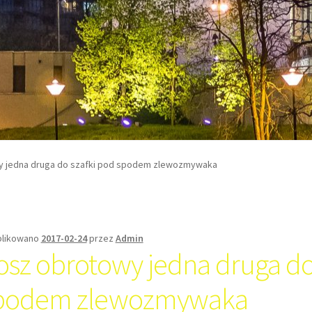
y jedna druga do szafki pod spodem zlewozmywaka
likowano
2017-02-24
przez
Admin
osz obrotowy jedna druga do
podem zlewozmywaka