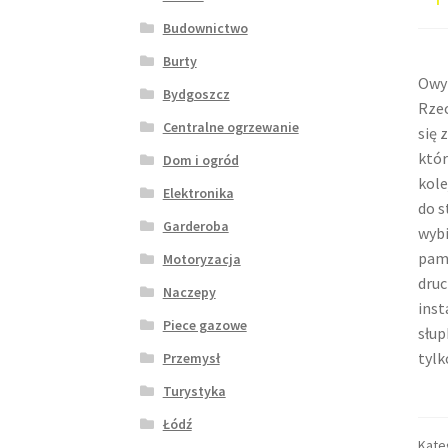
Budownictwo
Burty
Owy 
Bydgoszcz
Rzec
Centralne ogrzewanie
się 
któr
Dom i ogród
kole
Elektronika
do s
Garderoba
wybi
pami
Motoryzacja
dru
Naczepy
inst
Piece gazowe
słup
tylk
Przemysł
Turystyka
Łódź
Kate