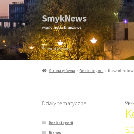
SmykNews
Przejdź
Przejdź
do
do
wiadomości branżowe
nawigacji
treści
Strona główna
Strona główna
Strona główna
Bez kategorii
Kosz obrotow
Działy tematyczne
Opub
K
Bez kategorii
s
Biznes