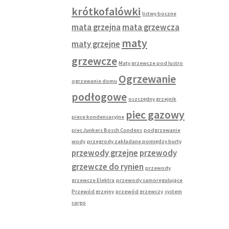
krótkofalówki
listwy boczne
mata grzejna
mata grzewcza
maty
maty grzejne
grzewcze
Maty grzewcze pod lustro
Ogrzewanie
ogrzewanie domu
podłogowe
oszczędny grzejnik
piec gazowy
piece kondensacyjne
piec Junkers Bosch Condens
podgrzewanie
wody
przegrody zakładane pomiędzy burty
przewody grzejne
przewody
grzewcze do rynien
przewody
grzewcze Elektra
przewody samoregulujące
Przewód grzejny
przewód grzewczy
system
cargo