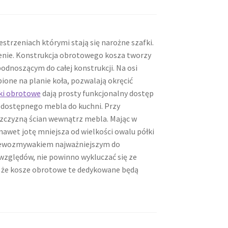
estrzeniach którymi stają się narożne szafki.
enie. Konstrukcja obrotowego kosza tworzy
podnoszącym do całej konstrukcji. Na osi
ione na planie koła, pozwalają okręcić
ki obrotowe
dają prosty funkcjonalny dostęp
edostępnego mebla do kuchni. Przy
szczyzną ścian wewnątrz mebla. Mając w
nawet jotę mniejsza od wielkości owalu półki
lewozmywakiem najważniejszym do
względów, nie powinno wykluczać się ze
, że kosze obrotowe te dedykowane będą