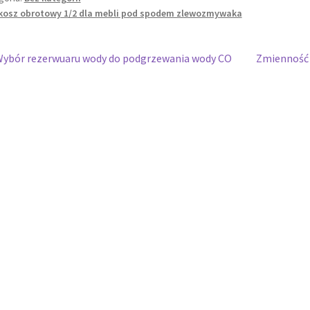
kosz obrotowy 1/2 dla mebli pod spodem zlewozmywaka
wigacja
oprzedni
Następny
ybór rezerwuaru wody do podgrzewania wody CO
Zmienność 
pis:
wpis:
isu