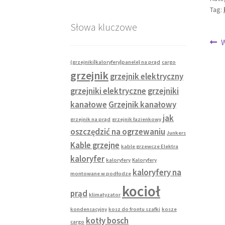
Tag:
Słowa kluczowe
Na
P
W
w
wp
(grzejniki|kaloryfery|panele} na prąd
cargo
grzejnik
grzejnik elektryczny
grzejniki elektryczne
grzejniki
kanałowe
Grzejnik kanałowy
jak
grzejnik na prąd
grzejnik łazienkowy
oszczędzić na ogrzewaniu
Junkers
Kable grzejne
kable grzewcze Elektra
kaloryfer
kaloryfery
Kaloryfery
kaloryfery na
montowane w podłodze
kocioł
prąd
klimatyzator
kondensacyjny
kosz do frontu szafki
kosze
kotły bosch
cargo