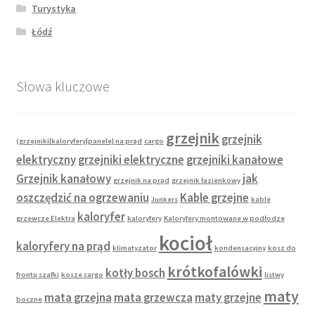
Turystyka
Łódź
Słowa kluczowe
grzejnik
grzejnik
(grzejniki|kaloryfery|panele} na prąd
cargo
elektryczny
grzejniki elektryczne
grzejniki kanałowe
Grzejnik kanałowy
jak
grzejnik na prąd
grzejnik łazienkowy
oszczędzić na ogrzewaniu
Kable grzejne
Junkers
kable
kaloryfer
grzewcze Elektra
kaloryfery
Kaloryfery montowane w podłodze
kocioł
kaloryfery na prąd
klimatyzator
kondensacyjny
kosz do
krótkofalówki
kotły bosch
frontu szafki
kosze cargo
listwy
maty
mata grzejna
mata grzewcza
maty grzejne
boczne