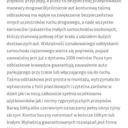
prędkość przyczepy, a przez to bezpieczniej przeprowadzić
manewry drogowe.Wyróżnienie aut konturową taśmą
odblaskową ma wpływ na zwiększenie bezpieczeństwa
innych uczestników ruchu drogowego, a nade wszystko
kierowców i pasażerów małych samochodów osobowych,
którzy stanowią połowę ofiar kraks z udziałem dużych
dostawczych aut. Widzialność oznakowanego odbłyskami
samochodu ciężarowego wielce się poprawia, pojazd
zauważalny jest już z dystansu 1000 metrów. Poza tym
odblaskowe krawędzie gwarantują zauważenie auta
parkującego przy trasie lub włączającego się do ruchu.
Taśma odblaskowa jest prosta w montażu, wytrzymała bo
wytworzona z folii plastikowych i czytelna zarówno w
dzień jak i w nocy, całkowicie spełnia oczekiwania
użytkowników jak i normy rygorystycznych przepisów.
Barwą żółtą albo czerwonym oznaczamy pełny obrys tylny
skrzyni. Kontur boczny natomiast w kolorze żółtym lub
białym. Wytwórcą gwarantowanych rozwiązań jest firma