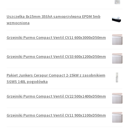
Uszczelka 8x15mm 35ShA samoprzylepna EPDM 5mb
wzmocniona
Grzejniki Purmo Compact Ventil CV11 600x3000xD50mm
Grzejniki Purmo Compact Ventil CV33 600x1200xD50mm
Pakiet Junkers Cerapur Compact 2-15kW z zasobnikiem
SGWS 140L pogodówka
Grzejniki Purmo Compact Ventil CV22 500x1400xD50mm
Grzejniki Purmo Compact Ventil CV11 900x1100xD50mm