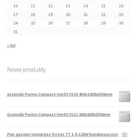
10
11
12
13
14
15
16
17
18
19
20
21
22
23
24
25
26
27
28
29
30
31
« lut
Nowe produkty
Grzejniki Purmo Compact Ventil CV33 450x1800xD50mm
Grzejniki Purmo Compact Ventil CV11 300x600xD50mm
Piec gazowy Immergas Victrix TT 1,9-12kW kondensacyjny