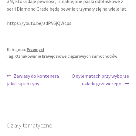
3M, która daje pewność, iż naklejone paski odblaskowe z
serii Diamond Grade będą pewnie trzymały się na wiele lat.
https://youtu.be/zdPV6jQWcps
Kategoria:
Przemysł
Tag:
Oznakowanie krawędziowe ciężarowych samochodów
Nawigacja
Poprzedni
Następny
Zawiasy do kontenera
O dylematach przy wyborze
wpis:
wpis:
jakie są ich typy
układu grzewczego.
wpisu
Działy tematyczne