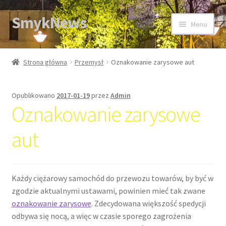
SmykNews
Przejdź
Przejdź
Menu
do
do
nawigacji
treści
Strona główna
Strona główna
Przemysł
Oznakowanie zarysowe aut
Opublikowano
2017-01-19
przez
Admin
Oznakowanie zarysowe
aut
Każdy ciężarowy samochód do przewozu towarów, by być w
zgodzie aktualnymi ustawami, powinien mieć tak zwane
oznakowanie zarysowe
. Zdecydowana większość spedycji
odbywa się nocą, a więc w czasie sporego zagrożenia