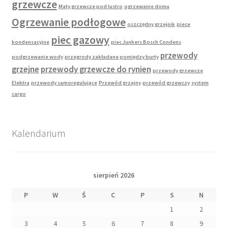
grzewcze
Maty grzewcze pod lustro
ogrzewanie domu
Ogrzewanie podłogowe
oszczędny grzejnik
piece
piec gazowy
kondensacyjne
piec Junkers Bosch Condens
przewody
podgrzewanie wody
przegrody zakładane pomiędzy burty
grzejne
przewody grzewcze do rynien
przewody grzewcze
Elektra
przewody samoregulujące
Przewód grzejny
przewód grzewczy
system
cargo
Kalendarium
sierpień 2026
P
W
Ś
C
P
S
N
1
2
3
4
5
6
7
8
9