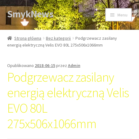
SmykNews
Przejdź
Przejdź
Menu
do
do
nawigacji
treści
Strona główna
Strona główna
Bez kategorii
Podgrzewacz zasilany
energią elektryczną Velis EVO 80L 275x506x1066mm
Opublikowano
2018-06-15
przez
Admin
Podgrzewacz zasilany
energią elektryczną Velis
EVO 80L
275x506x1066mm