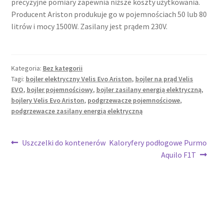
precyzyjne pomiary zapewnia niższe koszty użytkowania.
Producent Ariston produkuje go w pojemnościach 50 lub 80
litrów i mocy 1500W. Zasilany jest prądem 230V.
Kategoria:
Bez kategorii
Tagi:
bojler elektryczny Velis Evo Ariston
,
bojler na prąd Velis
EVO
,
bojler pojemnościowy
,
bojler zasilany energią elektryczną
,
bojlery Velis Evo Ariston
,
podgrzewacze pojemnościowe
,
podgrzewacze zasilany energią elektryczną
Nawigacja
Poprzedni
Następny
Uszczelki do kontenerów
Kaloryfery podłogowe Purmo
wpis:
wpis:
Aquilo F1T
wpisu