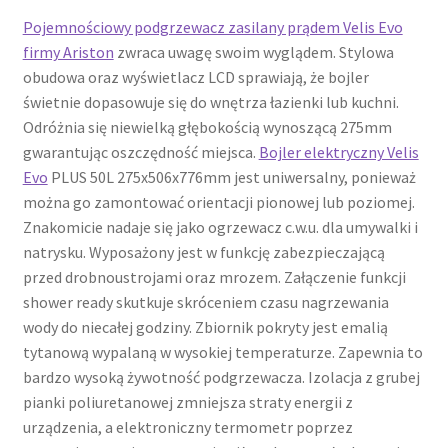
Pojemnościowy podgrzewacz zasilany prądem Velis Evo
firmy Ariston
zwraca uwagę swoim wyglądem. Stylowa
obudowa oraz wyświetlacz LCD sprawiają, że bojler
świetnie dopasowuje się do wnętrza łazienki lub kuchni.
Odróżnia się niewielką głębokością wynoszącą 275mm
gwarantując oszczędność miejsca.
Bojler elektryczny Velis
Evo
PLUS 50L 275x506x776mm jest uniwersalny, ponieważ
można go zamontować orientacji pionowej lub poziomej.
Znakomicie nadaje się jako ogrzewacz c.w.u. dla umywalki i
natrysku. Wyposażony jest w funkcję zabezpieczającą
przed drobnoustrojami oraz mrozem. Załączenie funkcji
shower ready skutkuje skróceniem czasu nagrzewania
wody do niecałej godziny. Zbiornik pokryty jest emalią
tytanową wypalaną w wysokiej temperaturze. Zapewnia to
bardzo wysoką żywotność podgrzewacza. Izolacja z grubej
pianki poliuretanowej zmniejsza straty energii z
urządzenia, a elektroniczny termometr poprzez