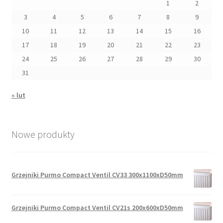
1
2
3
4
5
6
7
8
9
10
11
12
13
14
15
16
17
18
19
20
21
22
23
24
25
26
27
28
29
30
31
« lut
Nowe produkty
Grzejniki Purmo Compact Ventil CV33 300x1100xD50mm
Grzejniki Purmo Compact Ventil CV21s 200x600xD50mm