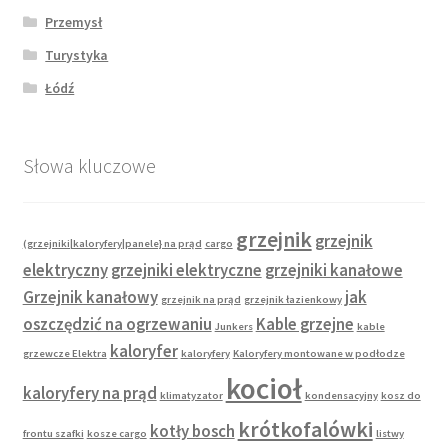
Przemysł
Turystyka
Łódź
Słowa kluczowe
grzejnik
grzejnik
(grzejniki|kaloryfery|panele} na prąd
cargo
elektryczny
grzejniki elektryczne
grzejniki kanałowe
Grzejnik kanałowy
jak
grzejnik na prąd
grzejnik łazienkowy
oszczędzić na ogrzewaniu
Kable grzejne
Junkers
kable
kaloryfer
grzewcze Elektra
kaloryfery
Kaloryfery montowane w podłodze
kocioł
kaloryfery na prąd
klimatyzator
kondensacyjny
kosz do
krótkofalówki
kotły bosch
frontu szafki
kosze cargo
listwy