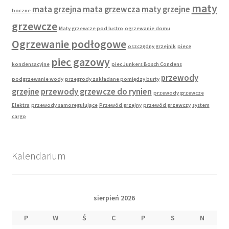
maty
mata grzejna
mata grzewcza
maty grzejne
boczne
grzewcze
Maty grzewcze pod lustro
ogrzewanie domu
Ogrzewanie podłogowe
oszczędny grzejnik
piece
piec gazowy
kondensacyjne
piec Junkers Bosch Condens
przewody
podgrzewanie wody
przegrody zakładane pomiędzy burty
grzejne
przewody grzewcze do rynien
przewody grzewcze
Elektra
przewody samoregulujące
Przewód grzejny
przewód grzewczy
system
cargo
Kalendarium
sierpień 2026
P
W
Ś
C
P
S
N