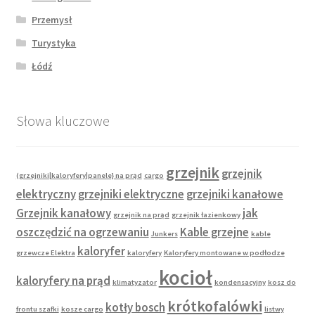
Przemysł
Turystyka
Łódź
Słowa kluczowe
grzejnik
grzejnik
(grzejniki|kaloryfery|panele} na prąd
cargo
elektryczny
grzejniki elektryczne
grzejniki kanałowe
Grzejnik kanałowy
jak
grzejnik na prąd
grzejnik łazienkowy
oszczędzić na ogrzewaniu
Kable grzejne
Junkers
kable
kaloryfer
grzewcze Elektra
kaloryfery
Kaloryfery montowane w podłodze
kocioł
kaloryfery na prąd
klimatyzator
kondensacyjny
kosz do
krótkofalówki
kotły bosch
frontu szafki
kosze cargo
listwy