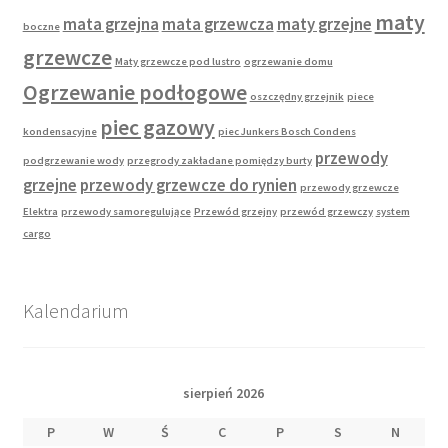
maty
mata grzejna
mata grzewcza
maty grzejne
boczne
grzewcze
Maty grzewcze pod lustro
ogrzewanie domu
Ogrzewanie podłogowe
oszczędny grzejnik
piece
piec gazowy
kondensacyjne
piec Junkers Bosch Condens
przewody
podgrzewanie wody
przegrody zakładane pomiędzy burty
grzejne
przewody grzewcze do rynien
przewody grzewcze
Elektra
przewody samoregulujące
Przewód grzejny
przewód grzewczy
system
cargo
Kalendarium
sierpień 2026
P
W
Ś
C
P
S
N