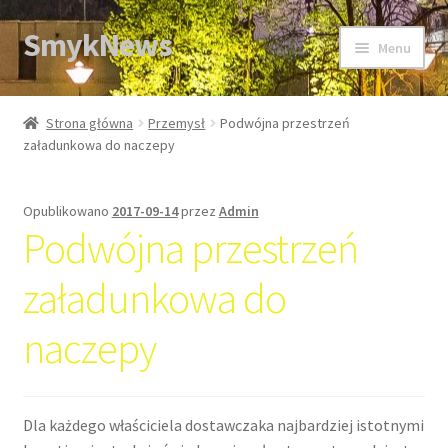
SmykNews
Przejdź
Przejdź
Menu
do
do
nawigacji
treści
Strona główna
Strona główna
Przemysł
Podwójna przestrzeń
załadunkowa do naczepy
Opublikowano
2017-09-14
przez
Admin
Podwójna przestrzeń
załadunkowa do
naczepy
Dla każdego właściciela dostawczaka najbardziej istotnymi