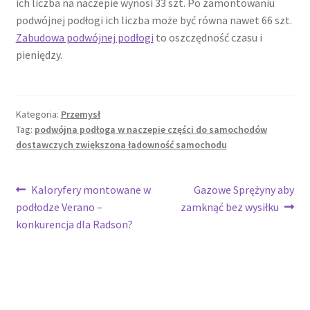
ich liczba na naczepie wynosi 33 szt. Po zamontowaniu
podwójnej podłogi ich liczba może być równa nawet 66 szt.
Zabudowa podwójnej podłogi
to oszczędność czasu i
pieniędzy.
Kategoria:
Przemysł
Tag:
podwójna podłoga w naczepie części do samochodów
dostawczych zwiększona ładowność samochodu
Nawigacja
Poprzedni
Następny
Kaloryfery montowane w
Gazowe Sprężyny aby
wpis:
wpis:
podłodze Verano –
zamknąć bez wysiłku
wpisu
konkurencja dla Radson?