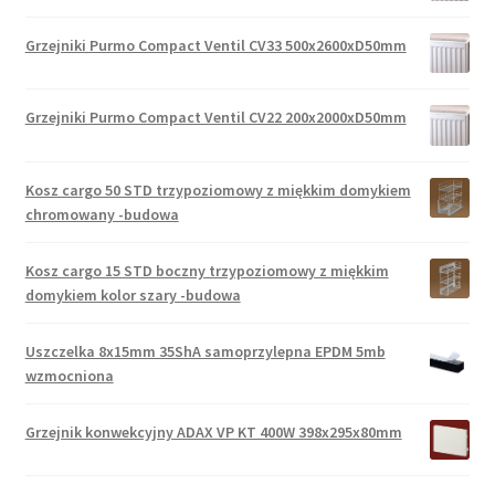
Grzejniki Purmo Compact Ventil CV33 500x2600xD50mm
Grzejniki Purmo Compact Ventil CV22 200x2000xD50mm
Kosz cargo 50 STD trzypoziomowy z miękkim domykiem
chromowany -budowa
Kosz cargo 15 STD boczny trzypoziomowy z miękkim
domykiem kolor szary -budowa
Uszczelka 8x15mm 35ShA samoprzylepna EPDM 5mb
wzmocniona
Grzejnik konwekcyjny ADAX VP KT 400W 398x295x80mm