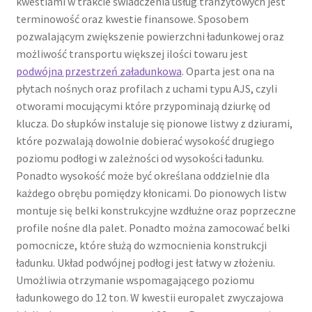
kwestiami w trakcie świadczenia usług tranzytowych jest
terminowość oraz kwestie finansowe. Sposobem
pozwalającym zwiększenie powierzchni ładunkowej oraz
możliwość transportu większej ilości towaru jest
podwójna przestrzeń załadunkowa
. Oparta jest ona na
płytach nośnych oraz profilach z uchami typu AJS, czyli
otworami mocującymi które przypominają dziurkę od
klucza. Do słupków instaluje się pionowe listwy z dziurami,
które pozwalają dowolnie dobierać wysokość drugiego
poziomu podłogi w zależności od wysokości ładunku.
Ponadto wysokość może być określana oddzielnie dla
każdego obrębu pomiędzy kłonicami. Do pionowych listw
montuje się belki konstrukcyjne wzdłużne oraz poprzeczne
profile nośne dla palet. Ponadto można zamocować belki
pomocnicze, które służą do wzmocnienia konstrukcji
ładunku. Układ podwójnej podłogi jest łatwy w złożeniu.
Umożliwia otrzymanie wspomagającego poziomu
ładunkowego do 12 ton. W kwestii europalet zwyczajowa