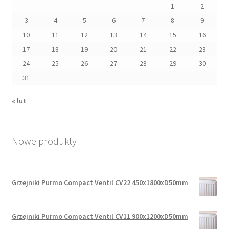
1
2
3
4
5
6
7
8
9
10
11
12
13
14
15
16
17
18
19
20
21
22
23
24
25
26
27
28
29
30
31
« lut
Nowe produkty
Grzejniki Purmo Compact Ventil CV22 450x1800xD50mm
Grzejniki Purmo Compact Ventil CV11 900x1200xD50mm