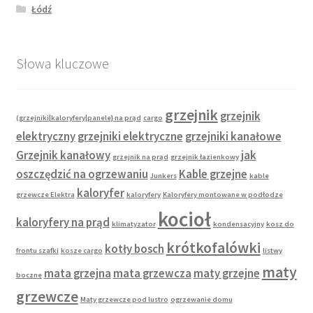
Łódź
Słowa kluczowe
grzejnik
grzejnik
(grzejniki|kaloryfery|panele} na prąd
cargo
elektryczny
grzejniki elektryczne
grzejniki kanałowe
Grzejnik kanałowy
jak
grzejnik na prąd
grzejnik łazienkowy
oszczędzić na ogrzewaniu
Kable grzejne
Junkers
kable
kaloryfer
grzewcze Elektra
kaloryfery
Kaloryfery montowane w podłodze
kocioł
kaloryfery na prąd
klimatyzator
kondensacyjny
kosz do
krótkofalówki
kotły bosch
frontu szafki
kosze cargo
listwy
maty
mata grzejna
mata grzewcza
maty grzejne
boczne
grzewcze
Maty grzewcze pod lustro
ogrzewanie domu