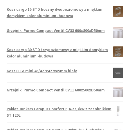
Kosz cargo 15 STD boczny dwupoziomowy z miękkim
domykiem kolor aluminium -budowa
Grzejniki Purmo Compact Ventil CV33 600x800xD50mm
Kosz cargo 30 STD trzypoziomowy z miękkim domykiem
kolor aluminium -budowa
Kosz ELFA mini 45/427x427x85mm biały
Grzejniki Purmo Compact Ventil CV11 600x500xD50mm
Pakiet Junkers Cerapur Comfort 6,4-27,7kW z zasobnikiem
ST 120L