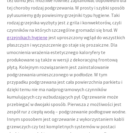
też domu jest możliwe również zaplanować odpowiedni dla
tej choroby rodzaj podgrzewania. W prosty i szybki sposób
pył usuniemy gdy powiesimy grzejniki typu hygiene. Taki
rodzaj grzejnika wyzbyty jest z grila i konwektorów, czyli
czynników na których szczególne gromadzi się brud. W
grzejnikach hygiene
jest uproszczony wgląd do wszystkich
płaszczyzn i wyczyszczenie go staje się prozaiczne. Dla
umocnienia wrażenia estetycznego kaloryfery te
produkowane są także w wersji z dekoracyjną frontową
płytą. Kolejnym rozwiązaniem jest zainstalowanie
podgrzewania umieszczonego w podłodze. W tym
przypadku podgrzewana jest cała powierzchnia parkietu i
dzięki temu nie ma nadprogramowych czynników
kumulujących czy wzbudzających pył. Ogrzewanie może
przebiegać w dwojaki sposób. Pierwsza z możliwości jest
zespół rur z ciepłą wodą – podgrzewanie podłogowe wodne.
Innym sposobem jest ogrzewanie z wykorzystaniem kabli
grzewczych czy też kompletnych systemów w postaci