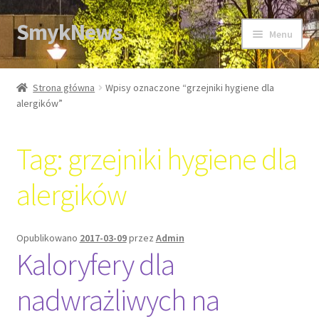
SmykNews
Przejdź
Przejdź
Menu
do
do
nawigacji
treści
Strona główna
Strona główna
Wpisy oznaczone “grzejniki hygiene dla
alergików”
Tag:
grzejniki hygiene dla
alergików
Opublikowano
2017-03-09
przez
Admin
Kaloryfery dla
nadwrażliwych na