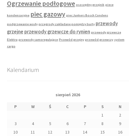
Ogrzewanie podłogowe
oszczędny grzejnik
piece
piec gazowy
kondensacyjne
piec Junkers Bosch Condens
przewody
podgrzewanie wody
przegrody zakładane pomiędzy burty
grzejne
przewody grzewcze do rynien
przewody grzewcze
Elektra
przewody samoregulujące
Przewód grzejny
przewód grzewczy
system
cargo
Kalendarium
sierpień 2026
P
W
Ś
C
P
S
N
1
2
3
4
5
6
7
8
9
10
11
12
13
14
15
16