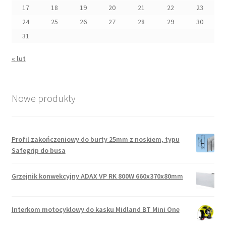
17
18
19
20
21
22
23
24
25
26
27
28
29
30
31
« lut
Nowe produkty
Profil zakończeniowy do burty 25mm z noskiem, typu
Safegrip do busa
Grzejnik konwekcyjny ADAX VP RK 800W 660x370x80mm
Interkom motocyklowy do kasku Midland BT Mini One