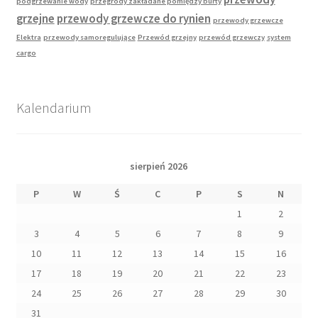
podgrzewanie wody
przegrody zakładane pomiędzy burty
grzejne
przewody grzewcze do rynien
przewody grzewcze
Elektra
przewody samoregulujące
Przewód grzejny
przewód grzewczy
system
cargo
Kalendarium
sierpień 2026
P
W
Ś
C
P
S
N
1
2
3
4
5
6
7
8
9
10
11
12
13
14
15
16
17
18
19
20
21
22
23
24
25
26
27
28
29
30
31