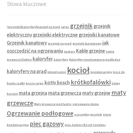
Słowa kluczowe
grzejnik
grzejnik
(grzejniki|kaloryfery|panele} na prąd
cargo
elektryczny
grzejniki elektryczne
grzejniki kanałowe
Grzejnik kanałowy
jak
grzejnik na prąd
grzejnik łazienkowy
oszczędzić na ogrzewaniu
Kable grzejne
Junkers
kable
kaloryfer
grzewcze Elektra
kaloryfery
Kaloryfery montowane w podłodze
kocioł
kaloryfery na prąd
klimatyzator
kondensacyjny
kosz do
krótkofalówki
kotły bosch
frontu szafki
kosze cargo
listwy
maty
mata grzejna
mata grzewcza
maty grzejne
boczne
grzewcze
Maty grzewcze pod lustro
ogrzewanie domu
Ogrzewanie podłogowe
oszczędny grzejnik
piece
piec gazowy
kondensacyjne
piec Junkers Bosch Condens
przewody