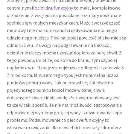
zdobyte, przestawia się na ocieplanie wody w układzie
centralnym.
Kocioł dwufunkcyjny
to małe, kompleksowe
urządzenie. Z względu na posiadane rozmiary doskonale
spełnia się w małych mieszkankach. Może tworzyć część
meblowy i nie ma konieczności dedykowania dla niego
oddzielnego miejsca. Piec najlepiej powiesić blisko miejsca
odbioru c.w.u.. Z uwagi na podgrzewanie na bieżąco ,
ocieplenie cieczy można uzyskać dopiero za parę chwil. Z
tego powodu, im bliżej od kotła do kranu, tym szybciej
napłynie c.w.u.. Uznaje się najdłuższe odległości zaledwie 5-
7 m od kotła. Minusem tego typu jest minimalna liczba
punktów poboru wody. Tak po prawdzie, zaledwie do
pojedynczego punktu kocioł może w danej chwili
dotransportować ciepłą wodę. Piec wyprodukowany jest
także w taki sposób, że nie ma możliwości zastosowania
odpowiedniej wymiany gorącej wody i zniwelowania tego
problemu. Podsumowanie to piec dwufunkcyjny to
właściwe rozwiązanie dla niewielkich metraży i domów z