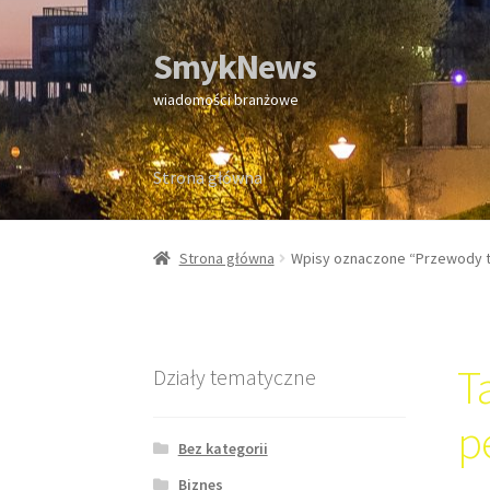
SmykNews
Przejdź
Przejdź
do
do
wiadomości branżowe
nawigacji
treści
Strona główna
Strona główna
Strona główna
Wpisy oznaczone “Przewody t
T
Działy tematyczne
p
Bez kategorii
Biznes