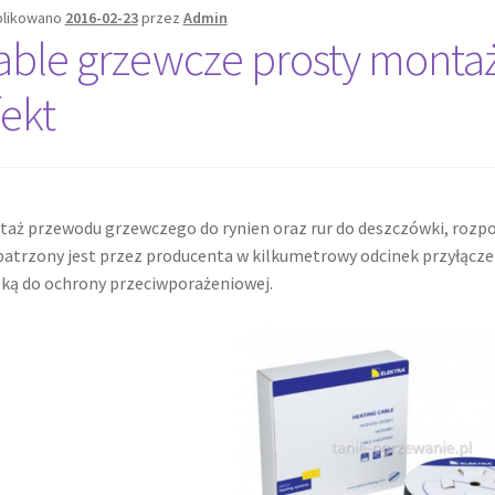
likowano
2016-02-23
przez
Admin
able grzewcze prosty monta
fekt
aż przewodu grzewczego do rynien oraz rur do deszczówki, rozpo
atrzony jest przez producenta w kilkumetrowy odcinek przyłączen
ką do ochrony przeciwporażeniowej.