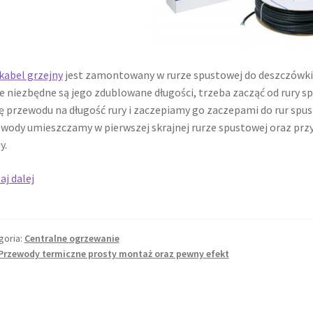
kabel grzejny
jest zamontowany w rurze spustowej do deszczówki
e niezbędne są jego zdublowane długości, trzeba zacząć od rury 
ę przewodu na długość rury i zaczepiamy go zaczepami do rur spu
wody umieszczamy w pierwszej skrajnej rurze spustowej oraz pr
y.
Kable
aj dalej
grzewcze
prosty
montaż
goria:
Centralne ogrzewanie
oraz
Przewody termiczne prosty montaż oraz pewny efekt
murowany
efekt