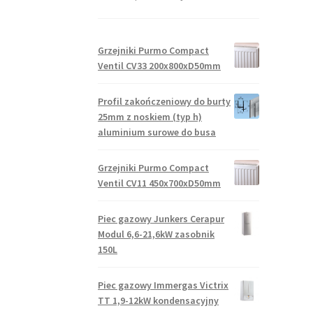
Grzejniki Purmo Compact
Ventil CV33 200x800xD50mm
Profil zakończeniowy do burty
25mm z noskiem (typ h)
aluminium surowe do busa
Grzejniki Purmo Compact
Ventil CV11 450x700xD50mm
Piec gazowy Junkers Cerapur
Modul 6,6-21,6kW zasobnik
150L
Piec gazowy Immergas Victrix
TT 1,9-12kW kondensacyjny