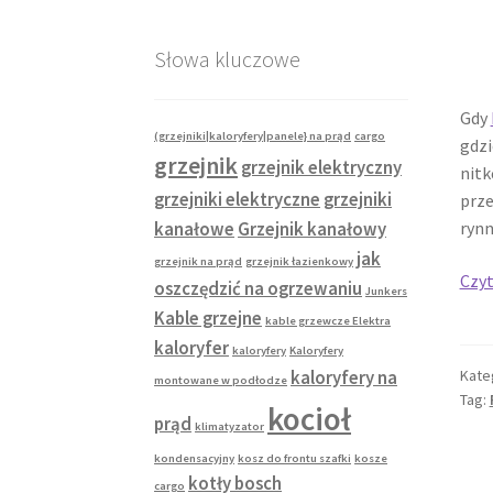
Słowa kluczowe
Gdy
(grzejniki|kaloryfery|panele} na prąd
cargo
gdzi
grzejnik
grzejnik elektryczny
nitk
grzejniki elektryczne
grzejniki
prze
rynn
kanałowe
Grzejnik kanałowy
jak
grzejnik na prąd
grzejnik łazienkowy
Czyt
oszczędzić na ogrzewaniu
Junkers
Kable grzejne
kable grzewcze Elektra
kaloryfer
kaloryfery
Kaloryfery
Kate
kaloryfery na
montowane w podłodze
Tag:
kocioł
prąd
klimatyzator
kondensacyjny
kosz do frontu szafki
kosze
kotły bosch
cargo