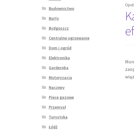
Opub
Budownictwo
K
Burty
e
Bydgoszcz
Centralne ogrzewanie
Dom i ogród
Elektronika
Mont
Garderoba
zaop
wiąz
Motoryzacja
Naczepy
Piece gazowe
Przemysł
Turystyka
Łódź