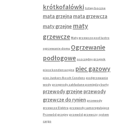
krótkofalówki
listwy boczne
mata grzejna
mata grzewcza
maty
maty grzejne
grzewcze
Maty grzewcze pod lustro
Ogrzewanie
ogrzewanie domu
podłogowe
oszczędny grzejnik
piec gazowy
piece kondensacyjne
piec Junkers Bosch Condens
podgrzewanie
wody
przegrody zakładane pomiędzy burty
przewody grzejne
przewody
grzewcze do rynien
przewody
grzewcze Elektra
przewody samoregulujące
Przewód grzejny
przewód grzewczy
system
cargo