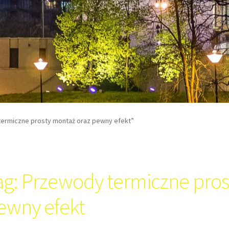
ermiczne prosty montaż oraz pewny efekt”
ag:
Przewody termiczne pros
ewny efekt