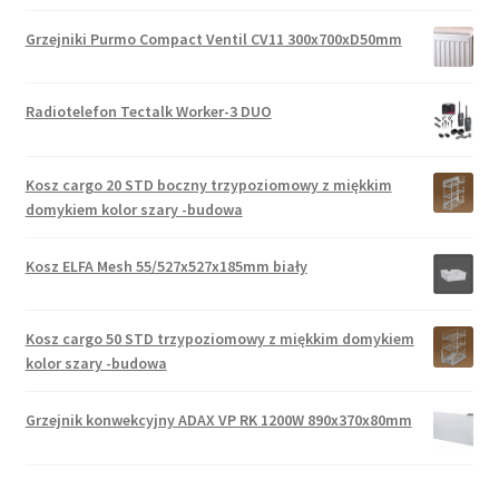
Grzejniki Purmo Compact Ventil CV11 300x700xD50mm
Radiotelefon Tectalk Worker-3 DUO
Kosz cargo 20 STD boczny trzypoziomowy z miękkim
domykiem kolor szary -budowa
Kosz ELFA Mesh 55/527x527x185mm biały
Kosz cargo 50 STD trzypoziomowy z miękkim domykiem
kolor szary -budowa
Grzejnik konwekcyjny ADAX VP RK 1200W 890x370x80mm