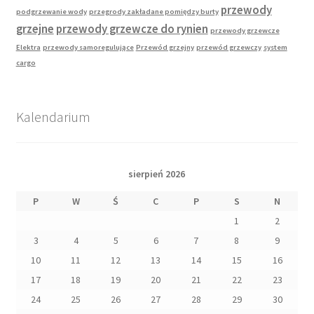
przewody
podgrzewanie wody
przegrody zakładane pomiędzy burty
grzejne
przewody grzewcze do rynien
przewody grzewcze
Elektra
przewody samoregulujące
Przewód grzejny
przewód grzewczy
system
cargo
Kalendarium
sierpień 2026
P
W
Ś
C
P
S
N
1
2
3
4
5
6
7
8
9
10
11
12
13
14
15
16
17
18
19
20
21
22
23
24
25
26
27
28
29
30