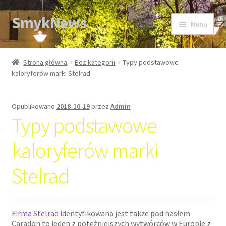
SmykNews
Przejdź
Przejdź
Menu
do
do
nawigacji
treści
Strona główna
Strona główna
Bez kategorii
Typy podstawowe
kaloryferów marki Stelrad
Opublikowano
2018-10-19
przez
Admin
Typy podstawowe
kaloryferów marki
Stelrad
Firma Stelrad
identyfikowana jest także pod hasłem
Caradon to jeden z potężniejszych wytwórców w Europie z