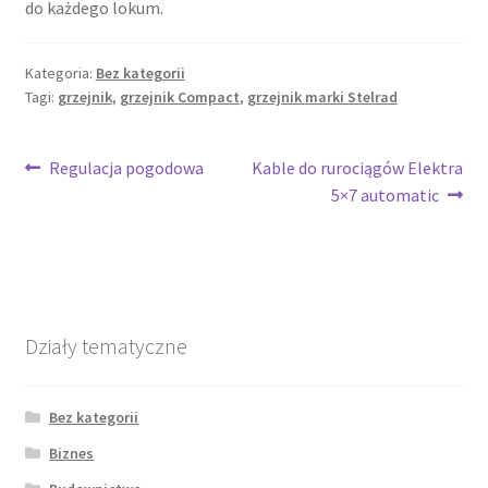
do każdego lokum.
Kategoria:
Bez kategorii
Tagi:
grzejnik
,
grzejnik Compact
,
grzejnik marki Stelrad
Nawigacja
Poprzedni
Następny
Regulacja pogodowa
Kable do rurociągów Elektra
wpis:
wpis:
5×7 automatic
wpisu
Działy tematyczne
Bez kategorii
Biznes