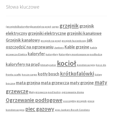
Słowa kluczowe
grzejnik
grzejnik
(grzejniki|kaloryfery|panele} na prąd
cargo
elektryczny
grzejniki elektryczne
grzejniki kanałowe
Grzejnik kanałowy
jak
grzejnik na prąd
grzejnik łazienkowy
oszczędzić na ogrzewaniu
Kable grzejne
Junkers
kable
kaloryfer
grzewcze Elektra
kaloryfery
Kaloryfery montowane w podłodze
kocioł
kaloryfery na prąd
klimatyzator
kondensacyjny
kosz do
krótkofalówki
kotły bosch
frontu szafki
kosze cargo
listwy
maty
mata grzejna
mata grzewcza
maty grzejne
boczne
grzewcze
Maty grzewcze pod lustro
ogrzewanie domu
Ogrzewanie podłogowe
oszczędny grzejnik
piece
piec gazowy
kondensacyjne
piec Junkers Bosch Condens