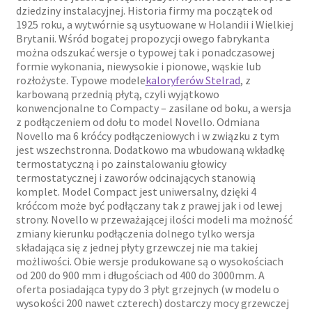
dziedziny instalacyjnej. Historia firmy ma początek od
1925 roku, a wytwórnie są usytuowane w Holandii i Wielkiej
Brytanii. Wśród bogatej propozycji owego fabrykanta
można odszukać wersje o typowej tak i ponadczasowej
formie wykonania, niewysokie i pionowe, wąskie lub
rozłożyste. Typowe modele
kaloryferów Stelrad
, z
karbowaną przednią płytą, czyli wyjątkowo
konwencjonalne to Compacty – zasilane od boku, a wersja
z podłączeniem od dołu to model Novello. Odmiana
Novello ma 6 króćcy podłączeniowych i w związku z tym
jest wszechstronna. Dodatkowo ma wbudowaną wkładkę
termostatyczną i po zainstalowaniu głowicy
termostatycznej i zaworów odcinających stanowią
komplet. Model Compact jest uniwersalny, dzięki 4
króćcom może być podłączany tak z prawej jak i od lewej
strony. Novello w przeważającej ilości modeli ma możność
zmiany kierunku podłączenia dolnego tylko wersja
składająca się z jednej płyty grzewczej nie ma takiej
możliwości. Obie wersje produkowane są o wysokościach
od 200 do 900 mm i długościach od 400 do 3000mm. A
oferta posiadająca typy do 3 płyt grzejnych (w modelu o
wysokości 200 nawet czterech) dostarczy mocy grzewczej