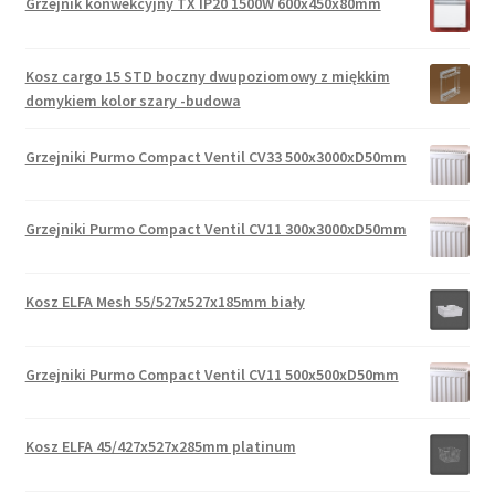
Grzejnik konwekcyjny TX IP20 1500W 600x450x80mm
Kosz cargo 15 STD boczny dwupoziomowy z miękkim
domykiem kolor szary -budowa
Grzejniki Purmo Compact Ventil CV33 500x3000xD50mm
Grzejniki Purmo Compact Ventil CV11 300x3000xD50mm
Kosz ELFA Mesh 55/527x527x185mm biały
Grzejniki Purmo Compact Ventil CV11 500x500xD50mm
Kosz ELFA 45/427x527x285mm platinum