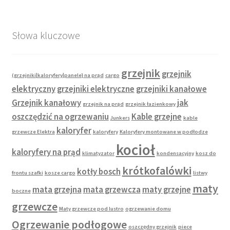
Słowa kluczowe
grzejnik
grzejnik
(grzejniki|kaloryfery|panele} na prąd
cargo
elektryczny
grzejniki elektryczne
grzejniki kanałowe
Grzejnik kanałowy
jak
grzejnik na prąd
grzejnik łazienkowy
oszczędzić na ogrzewaniu
Kable grzejne
Junkers
kable
kaloryfer
grzewcze Elektra
kaloryfery
Kaloryfery montowane w podłodze
kocioł
kaloryfery na prąd
klimatyzator
kondensacyjny
kosz do
krótkofalówki
kotły bosch
frontu szafki
kosze cargo
listwy
maty
mata grzejna
mata grzewcza
maty grzejne
boczne
grzewcze
Maty grzewcze pod lustro
ogrzewanie domu
Ogrzewanie podłogowe
oszczędny grzejnik
piece