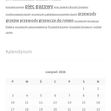
piec gazowy
kondensacyjne
piec Junkers Bosch Condens
przewody
podgrzewanie wody
przegrody zakładane pomiędzy burty
grzejne
przewody grzewcze do rynien
przewody grzewcze
Elektra
przewody samoregulujące
Przewód grzejny
przewód grzewczy
system
cargo
Kalendarium
sierpień 2026
P
W
Ś
C
P
S
N
1
2
3
4
5
6
7
8
9
10
11
12
13
14
15
16
17
18
19
20
21
22
23