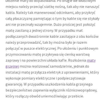
ułożenie maty do dopasowania. Po drugie we właściwym
miejscu należy przeciąć siatkę nośną, tak aby nie naruszyć
kabla. Należy tak manewrować odcinkami, aby przykryć
całą płaszczyznę pamiętając o tym by kable się nie stykały
ani nie przecinały wzajemnie. Dużo prościej jest położyć
matę zasilaną z jednej strony. W przypadku mat
podłączanych dwustronnie kable zasilające z obu końców
należy przeprowadzić, tak by można było je razem
połączyć w puszce elektrycznej. Po ułożeniu i punktowym
przymocowaniu matę przykrywa się cienką warstwą
zaprawy i na powierzchni układa kafle. Rozłożenia
maty
grzejnej
można realizować samodzielnie, jednak do
instalacji matę przyłącza elektryk z uprawnieniami, który
wykonuje pomiary elektryczne i podpieczętowuje
gwarancję. W przypadku uszkodzenia kabla grzejnego
bezpieczeństwo zapewnia wyłącznik różnicowoprądowy,
który rozłączy obwód uniemożliwiając przebicie.