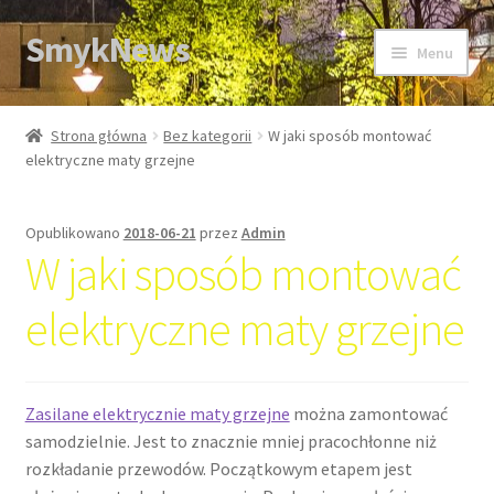
SmykNews
Przejdź
Przejdź
Menu
do
do
nawigacji
treści
Strona główna
Strona główna
Bez kategorii
W jaki sposób montować
elektryczne maty grzejne
Opublikowano
2018-06-21
przez
Admin
W jaki sposób montować
elektryczne maty grzejne
Zasilane elektrycznie maty grzejne
można zamontować
samodzielnie. Jest to znacznie mniej pracochłonne niż
rozkładanie przewodów. Początkowym etapem jest