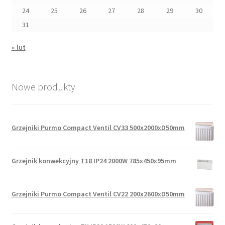
24
25
26
27
28
29
30
31
« lut
Nowe produkty
Grzejniki Purmo Compact Ventil CV33 500x2000xD50mm
Grzejnik konwekcyjny T18 IP24 2000W 785x450x95mm
Grzejniki Purmo Compact Ventil CV22 200x2600xD50mm