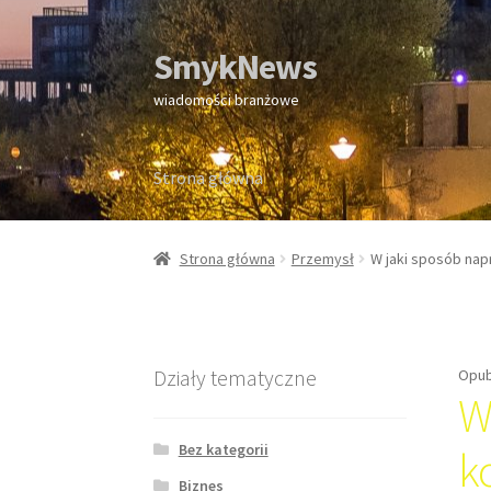
SmykNews
Przejdź
Przejdź
do
do
wiadomości branżowe
nawigacji
treści
Strona główna
Strona główna
Strona główna
Przemysł
W jaki sposób nap
Działy tematyczne
Opub
W
Bez kategorii
k
Biznes