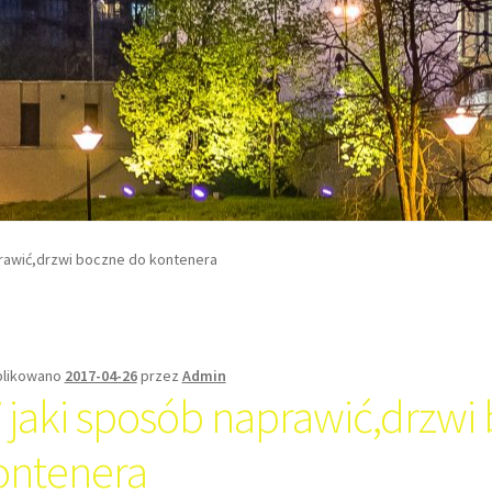
rawić,drzwi boczne do kontenera
likowano
2017-04-26
przez
Admin
 jaki sposób naprawić,drzwi
ontenera