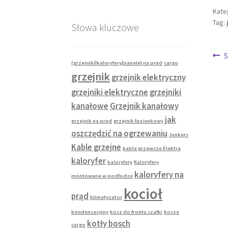
Kate
Tag:
Słowa kluczowe
Na
P
(grzejniki|kaloryfery|panele} na prąd
cargo
w
wp
grzejnik
grzejnik elektryczny
grzejniki elektryczne
grzejniki
kanałowe
Grzejnik kanałowy
jak
grzejnik na prąd
grzejnik łazienkowy
oszczędzić na ogrzewaniu
Junkers
Kable grzejne
kable grzewcze Elektra
kaloryfer
kaloryfery
Kaloryfery
kaloryfery na
montowane w podłodze
kocioł
prąd
klimatyzator
kondensacyjny
kosz do frontu szafki
kosze
kotły bosch
cargo