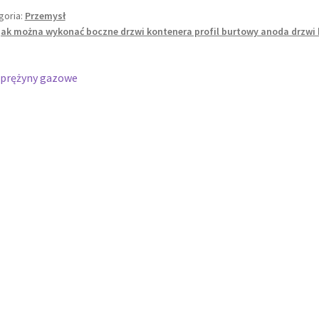
goria:
Przemysł
jak można wykonać boczne drzwi kontenera profil burtowy anoda drzwi
wigacja
oprzedni
Sprężyny gazowe
pis:
isu