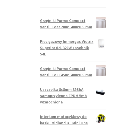
Grzejniki Purmo Compact
Ventil CV22 200x1400xD50mm
Piec gazowy Immergas Victrix
Superior 6,9-32kW zasobnik
54L
Grzejniki Purmo Compact
Ventil CV11 450x1400xD50mm
Uszczelka 8x8mm 35ShA
samoprzylepna EPDM 5mb
wzmocniona
Interkom motocyklowy do
kasku Midland BT Mini One