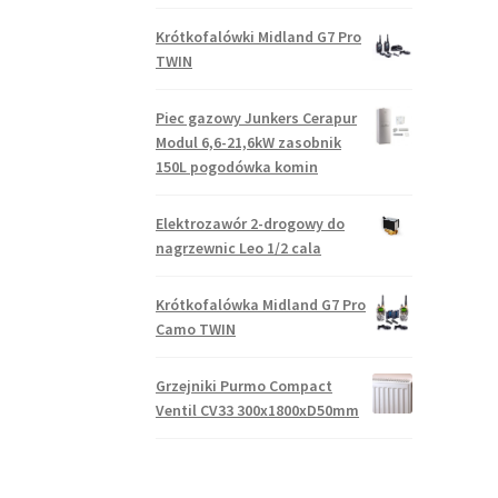
Krótkofalówki Midland G7 Pro
TWIN
Piec gazowy Junkers Cerapur
Modul 6,6-21,6kW zasobnik
150L pogodówka komin
Elektrozawór 2-drogowy do
nagrzewnic Leo 1/2 cala
Krótkofalówka Midland G7 Pro
Camo TWIN
Grzejniki Purmo Compact
Ventil CV33 300x1800xD50mm