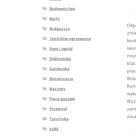
Budownictwo
Burty
Odpo
Bydgoszcz
zmie
Centralne ogrzewanie
kont
skon
Dom i ogród
może
Elektronika
blac
Garderoba
plas
Wska
Motoryzacja
Konk
Naczepy
wyko
Piece gazowe
Wszy
zamk
Przemysł
zasa
Turystyka
Łódź