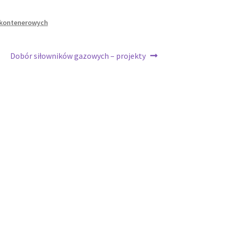
 kontenerowych
Następny
Dobór siłowników gazowych – projekty
wpis: