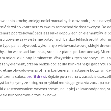
wiednio trochę umiejętności manualnych oraz podręczne narzędz
nić drzwi do kontenera w swoim samochodzie dostawczym. Do od
enera potrzebować będziesz kilka odpowiednich elementów, albo
struowane są w systemie potrójnych bardzo lekkich profili alumi
 typu panel plywood, wykonany z wielowarstwowej sklejki drewn
hy albo w postaci laminatu, środek z pianki poliuretanowej. Alte
tra miodu oklejony, laminatem. Wszystkie z tych propozycji musz
zany element, trzeba będzie dociąć dla konkretnego gabarytu i o
retnie obwodowym profilem kontenera, i następnie bocznym da
ńczenia całości
profil drzwi
. Będzie potrzebna w zasadzie uszczel
stko łączymy ze sobą, na przykład montując gniazda zaczepu pu
i z zastosowaniem wewnętrznym, najlepiej ze kwasoodpornej stal
dzie kontenerowe drzwi jak nowe.