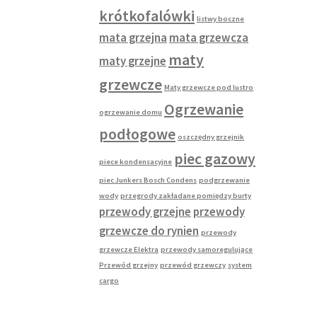
krótkofalówki
listwy boczne
mata grzejna
mata grzewcza
maty
maty grzejne
grzewcze
Maty grzewcze pod lustro
Ogrzewanie
ogrzewanie domu
podłogowe
oszczędny grzejnik
piec gazowy
piece kondensacyjne
piec Junkers Bosch Condens
podgrzewanie
wody
przegrody zakładane pomiędzy burty
przewody grzejne
przewody
grzewcze do rynien
przewody
grzewcze Elektra
przewody samoregulujące
Przewód grzejny
przewód grzewczy
system
cargo