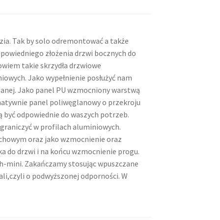
ia. Tak by solo odremontować a także
powiedniego złożenia drzwi bocznych do
wiem takie skrzydła drzwiowe
niowych. Jako wypełnienie posłużyć nam
ianej. Jako panel PU wzmocniony warstwą
rnatywnie panel poliwęglanowy o przekroju
ą być odpowiednie do waszych potrzeb.
graniczyć w profilach aluminiowych.
chowym oraz jako wzmocnienie oraz
ka do drzwi i na końcu wzmocnienie progu.
sh-mini. Zakańczamy stosując wpuszczane
i,czyli o podwyższonej odporności. W