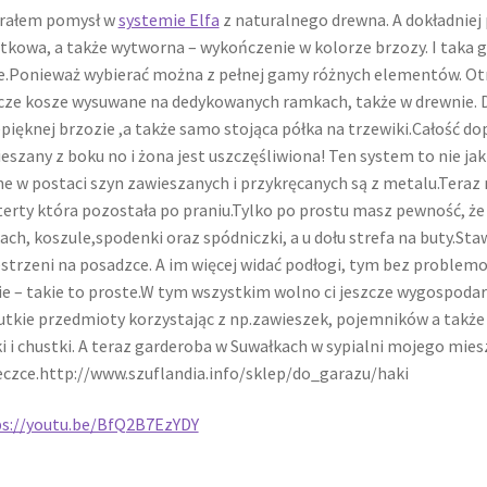
rałem pomysł w
systemie Elfa
z naturalnego drewna. A dokładniej 
tkowa, a także wytworna – wykończenie w kolorze brzozy. I taka g
e.Ponieważ wybierać można z pełnej gamy różnych elementów. Ot
cze kosze wysuwane na dedykowanych ramkach, także w drewnie. 
pięknej brzozie ,a także samo stojąca półka na trzewiki.Całość do
eszany z boku no i żona jest uszczęśliwiona! Ten system to nie ja
e w postaci szyn zawieszanych i przykręcanych są z metalu.Teraz 
terty która pozostała po praniu.Tylko po prostu masz pewność, ż
ach, koszule,spodenki oraz spódniczki, a u dołu strefa na buty.St
strzeni na posadzce. A im więcej widać podłogi, tym bez problemo
ie – takie to proste.W tym wszystkim wolno ci jeszcze wygospod
tkie przedmioty korzystając z np.zawieszek, pojemników a takż
i i chustki. A teraz garderoba w Suwałkach w sypialni mojego mies
czce.http://www.szuflandia.info/sklep/do_garazu/haki
ps://youtu.be/BfQ2B7EzYDY