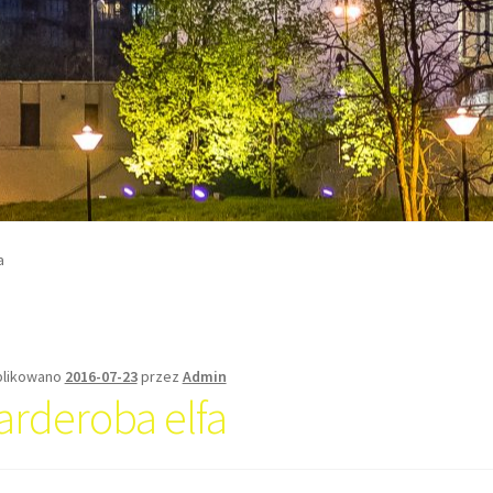
a
likowano
2016-07-23
przez
Admin
arderoba elfa