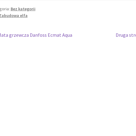
goria:
Bez kategorii
Zabudowa elfa
wigacja
oprzedni
Następny
ata grzewcza Danfoss Ecmat Aqua
Druga str
pis:
wpis:
isu