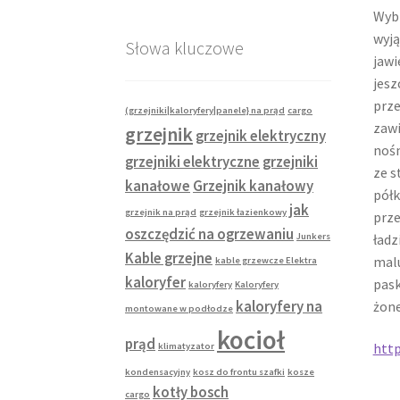
Wyb
wyją
Słowa kluczowe
jawi
jesz
prze
(grzejniki|kaloryfery|panele} na prąd
cargo
zawi
grzejnik
grzejnik elektryczny
nośn
grzejniki elektryczne
grzejniki
ze s
kanałowe
Grzejnik kanałowy
półk
jak
grzejnik na prąd
grzejnik łazienkowy
prze
oszczędzić na ogrzewaniu
ładz
Junkers
Kable grzejne
malu
kable grzewcze Elektra
kaloryfer
pask
kaloryfery
Kaloryfery
żone
kaloryfery na
montowane w podłodze
kocioł
prąd
htt
klimatyzator
kondensacyjny
kosz do frontu szafki
kosze
kotły bosch
cargo