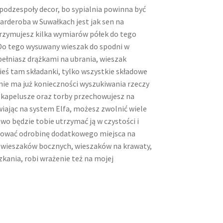
podzespoły decor, bo sypialnia powinna być
arderoba w Suwałkach jest jak sen na
rzymujesz kilka wymiarów półek do tego
Do tego wysuwany wieszak do spodni w
pełniasz drążkami na ubrania, wieszak
kieś tam składanki, tylko wszystkie składowe
nie ma już konieczności wyszukiwania rzeczy
e kapelusze oraz torby przechowujesz na
awiając na system Elfa, możesz zwolnić wiele
wo będzie tobie utrzymać ją w czystości i
arować odrobinę dodatkowego miejsca na
e wieszaków bocznych, wieszaków na krawaty,
zkania, robi wrażenie też na mojej