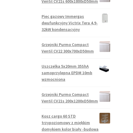
Ventil CV21s 600x1800xD50mm
Piec gazowy Immergas
dwufunkcyjny Victrix Tera 4,9-
32kW kondensacyjny
Grzejniki Purmo Compact
Ventil CV22 300x700xD50mm
Uszczelka 5x20mm 35ShA
samoprzylepna EPDM 10mb
wzmocniona
Grzejniki Purmo Compact
Ventil CV21s 200x1200xD50mm
Kosz cargo 60 STD
trzypoziomowy z miękkim
domykiem kolor biały -budowa