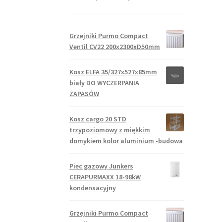
Grzejniki Purmo Compact
Ventil CV22 200x2300xD50mm
Kosz ELFA 35/327x527x85mm
biały DO WYCZERPANIA
ZAPASÓW
Kosz cargo 20 STD
trzypoziomowy z miękkim
domykiem kolor aluminium -budowa
Piec gazowy Junkers
CERAPURMAXX 18-98kW
kondensacyjny
Grzejniki Purmo Compact