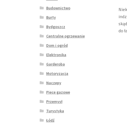
Budownictwo
Niek
indz
Burty
skąd
Bydgoszcz
do ł
Centralne ogrzewanie
Dom i ogród
Elektronika
Garderoba
Motoryzacja
Naczepy
Piece gazowe
Przemysł
Turystyka
Łódź