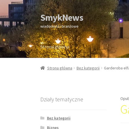
SmykNews
Przejdź
Przejdź
do
do
wiadomości branżowe
nawigacji
treści
Strona główna
Strona główna
Strona główna
Bez kategorii
Garderoba elf
Działy tematyczne
Opub
G
Bez kategorii
Biznes