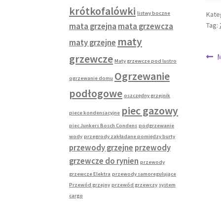
krótkofalówki
Kate
listwy boczne
Tag:
mata grzejna
mata grzewcza
maty
maty grzejne
Na
P
M
grzewcze
Maty grzewcze pod lustro
w
wp
Ogrzewanie
ogrzewanie domu
podłogowe
oszczędny grzejnik
piec gazowy
piece kondensacyjne
piec Junkers Bosch Condens
podgrzewanie
wody
przegrody zakładane pomiędzy burty
przewody grzejne
przewody
grzewcze do rynien
przewody
grzewcze Elektra
przewody samoregulujące
Przewód grzejny
przewód grzewczy
system
cargo