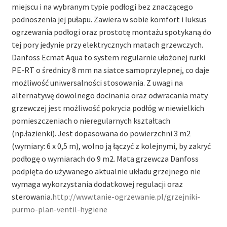
miejscu i na wybranym typie podłogi bez znaczącego
podnoszenia jej pułapu. Zawiera w sobie komfort i luksus
ogrzewania podłogi oraz prostotę montażu spotykaną do
tej pory jedynie przy elektrycznych matach grzewczych.
Danfoss Ecmat Aqua to system regularnie ułożonej rurki
PE-RT o średnicy 8 mm na siatce samoprzylepnej, co daje
możliwość uniwersalności stosowania. Z uwagi na
alternatywę dowolnego docinania oraz odwracania maty
grzewczej jest możliwość pokrycia podłóg w niewielkich
pomieszczeniach o nieregularnych kształtach
(np.łazienki).
Jest dopasowana do powierzchni 3 m2
(wymiary: 6 x 0,5 m), wolno ją łączyć z kolejnymi, by zakryć
podłogę o wymiarach do 9 m2. Mata grzewcza Danfoss
podpięta do używanego aktualnie układu grzejnego nie
wymaga wykorzystania dodatkowej regulacji oraz
sterowania.
http://www.tanie-ogrzewanie.pl/grzejniki-
purmo-plan-ventil-hygiene