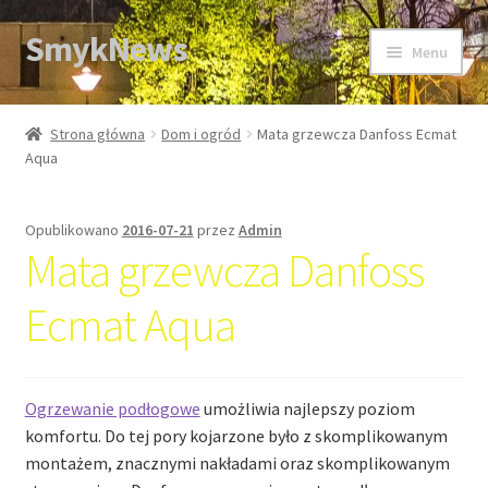
SmykNews
Przejdź
Przejdź
Menu
do
do
nawigacji
treści
Strona główna
Strona główna
Dom i ogród
Mata grzewcza Danfoss Ecmat
Aqua
Opublikowano
2016-07-21
przez
Admin
Mata grzewcza Danfoss
Ecmat Aqua
Ogrzewanie podłogowe
umożliwia najlepszy poziom
komfortu. Do tej pory kojarzone było z skomplikowanym
montażem, znacznymi nakładami oraz skomplikowanym