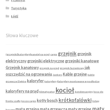
Turystyka
Łódź
Słowa kluczowe
grzejnik
grzejnik
(grzejniki|kaloryfery|panele} na prąd
cargo
elektryczny
grzejniki elektryczne
grzejniki kanałowe
Grzejnik kanałowy
jak
grzejnik na prąd
grzejnik łazienkowy
oszczędzić na ogrzewaniu
Kable grzejne
Junkers
kable
kaloryfer
grzewcze Elektra
kaloryfery
Kaloryfery montowane w podłodze
kocioł
kaloryfery na prąd
klimatyzator
kondensacyjny
kosz do
krótkofalówki
kotły bosch
frontu szafki
kosze cargo
listwy
maty
mata grzejna
mata grzewcza
maty grzejne
boczne