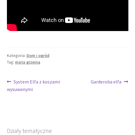
Kategoria:
Dom i ogród
Tag:
mata grzejna
Nawigacja
Poprzedni
Następny
System Elfa z koszami
Garderoba elfa
wpis:
wpis:
wysuwanymi
wpisu
Działy tematyczne