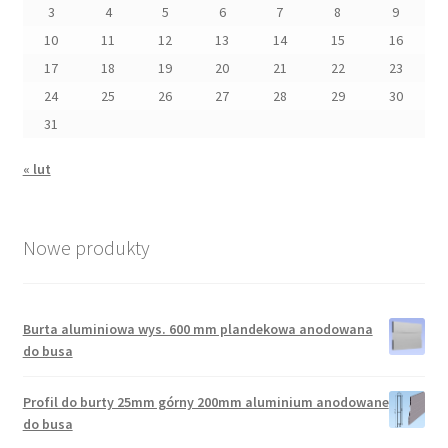
3
4
5
6
7
8
9
10
11
12
13
14
15
16
17
18
19
20
21
22
23
24
25
26
27
28
29
30
31
« lut
Nowe produkty
Burta aluminiowa wys. 600 mm plandekowa anodowana
do busa
Profil do burty 25mm górny 200mm aluminium anodowane
do busa