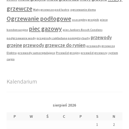
grzewcze
Maty grzewcze pod lustro
ogrzewanie domu
Ogrzewanie podłogowe
oszczędny grzejnik
piece
piec gazowy
kondensacyjne
piec Junkers Bosch Condens
przewody
podgrzewanie wody
przegrody zakładane pomiędzy burty
grzejne
przewody grzewcze do rynien
przewody grzewcze
Elektra
przewody samoregulujące
Przewód grzejny
przewód grzewczy
system
cargo
Kalendarium
sierpień 2026
P
W
Ś
C
P
S
N
1
2