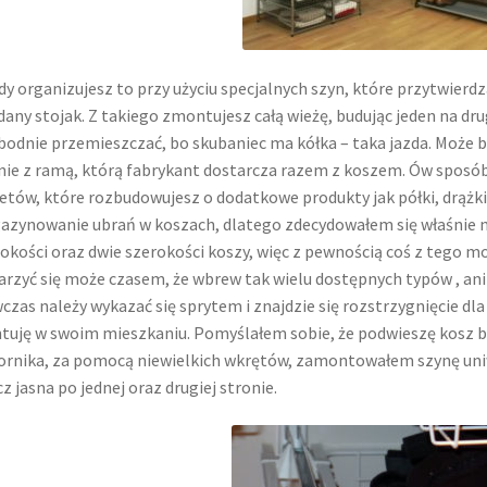
y organizujesz to przy użyciu specjalnych szyn, które przytwier
dany stojak. Z takiego zmontujesz całą wieżę, budując jeden na dru
odnie przemieszczać, bo skubaniec ma kółka – taka jazda. Może by
nie z ramą, którą fabrykant dostarcza razem z koszem. Ów sposó
etów, które rozbudowujesz o dodatkowe produkty jak półki, drążki,
zynowanie ubrań w koszach, dlatego zdecydowałem się właśnie na
okości oraz dwie szerokości koszy, więc z pewnością coś z tego 
rzyć się może czasem, że wbrew tak wielu dostępnych typów , ani j
zas należy wykazać się sprytem i znajdzie się rozstrzygnięcie dla
uję w swoim mieszkaniu. Pomyślałem sobie, że podwieszę kosz bez
rnika, za pomocą niewielkich wkrętów, zamontowałem szynę uniwe
z jasna po jednej oraz drugiej stronie.