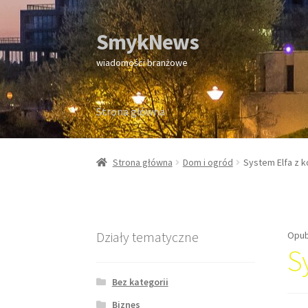
SmykNews
Przejdź
Przejdź
do
do
wiadomości branżowe
nawigacji
treści
Strona główna
Strona główna
Strona główna
Dom i ogród
System Elfa z 
Działy tematyczne
Opub
S
Bez kategorii
Biznes