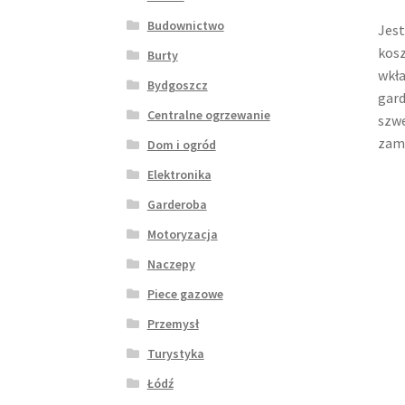
Budownictwo
Jest
kosz
Burty
wkła
Bydgoszcz
gard
Centralne ogrzewanie
szw
zamo
Dom i ogród
Elektronika
Garderoba
Motoryzacja
Naczepy
Piece gazowe
Przemysł
Turystyka
Łódź