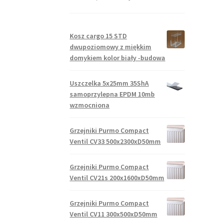
Kosz cargo 15 STD
dwupoziomowy z miękkim
domykiem kolor biały -budowa
Uszczelka 5x25mm 35ShA
samoprzylepna EPDM 10mb
wzmocniona
Grzejniki Purmo Compact
Ventil CV33 500x2300xD50mm
Grzejniki Purmo Compact
Ventil CV21s 200x1600xD50mm
Grzejniki Purmo Compact
Ventil CV11 300x500xD50mm