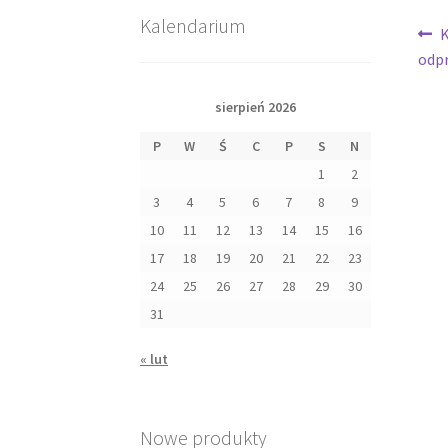
Kalendarium
Na
P
K
w
odpr
wp
sierpień 2026
P
W
Ś
C
P
S
N
1
2
3
4
5
6
7
8
9
10
11
12
13
14
15
16
17
18
19
20
21
22
23
24
25
26
27
28
29
30
31
« lut
Nowe produkty