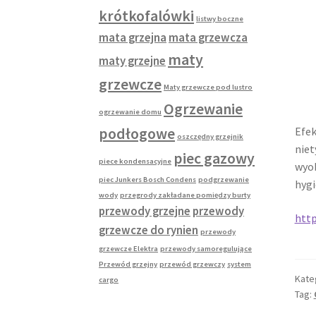
krótkofalówki
listwy boczne
mata grzejna
mata grzewcza
maty
maty grzejne
grzewcze
Maty grzewcze pod lustro
Ogrzewanie
ogrzewanie domu
Efek
podłogowe
oszczędny grzejnik
niet
piec gazowy
piece kondensacyjne
wyob
piec Junkers Bosch Condens
podgrzewanie
hyg
wody
przegrody zakładane pomiędzy burty
przewody grzejne
przewody
htt
grzewcze do rynien
przewody
grzewcze Elektra
przewody samoregulujące
Przewód grzejny
przewód grzewczy
system
Kate
cargo
Tag: