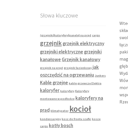
Słowa kluczowe
Wted
skła
(grzejniki|kaloryfery|panele} na prąd
cargo
swob
grzejnik
grzejnik elektryczny
łącz
paki
grzejniki elektryczne
grzejniki
maga
kanałowe
Grzejnik kanałowy
głęb
jak
grzejnik na prąd
grzejnik łazienkowy
Wyda
oszczędzić na ogrzewaniu
Junkers
Wówc
Kable grzejne
kable grzewcze Elektra
mont
kaloryfer
kaloryfery
Kaloryfery
wspo
kaloryfery na
montowane w podłodze
Rzec
kocioł
prąd
klimatyzator
kondensacyjny
kosz do frontu szafki
kosze
kotły bosch
cargo