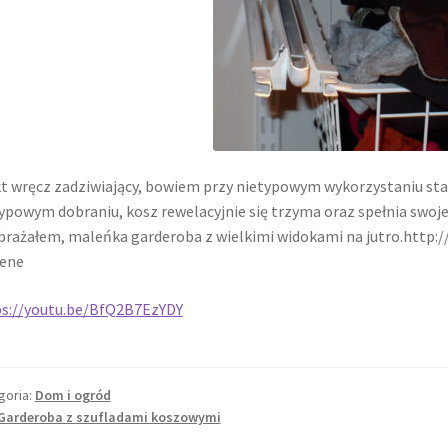
t wręcz zadziwiający, bowiem przy nietypowym wykorzystaniu st
ypowym dobraniu, kosz rewelacyjnie się trzyma oraz spełnia swoje z
rażałem, maleńka garderoba z wielkimi widokami na jutro.http:
iene
ps://youtu.be/BfQ2B7EzYDY
goria:
Dom i ogród
Garderoba z szufladami koszowymi