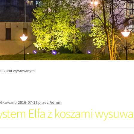
koszami wysuwanymi
likowano
2016-07-18
przez
Admin
ystem Elfa z koszami wysuw