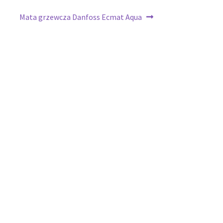
Następny
Mata grzewcza Danfoss Ecmat Aqua
wpis: