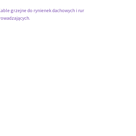
wigacja
oprzedni
able grzejne do rynienek dachowych i rur
pis:
owadzających.
isu