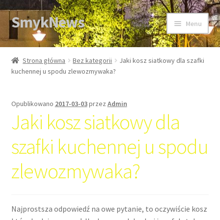
SmykNews
Przejdź
Przejdź
Menu
do
do
nawigacji
treści
Strona główna
Strona główna
Bez kategorii
Jaki kosz siatkowy dla szafki
kuchennej u spodu zlewozmywaka?
Opublikowano
2017-03-03
przez
Admin
Jaki kosz siatkowy dla
szafki kuchennej u spodu
zlewozmywaka?
Najprostsza odpowiedź na owe pytanie, to oczywiście kosz