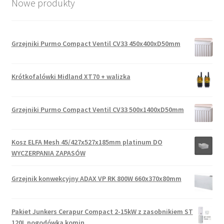
Nowe produkty
Grzejniki Purmo Compact Ventil CV33 450x400xD50mm
Krótkofalówki Midland XT70 + walizka
Grzejniki Purmo Compact Ventil CV33 500x1400xD50mm
Kosz ELFA Mesh 45/427x527x185mm platinum DO
WYCZERPANIA ZAPASÓW
Grzejnik konwekcyjny ADAX VP RK 800W 660x370x80mm
Pakiet Junkers Cerapur Compact 2-15kW z zasobnikiem ST
120L pogodówka komin