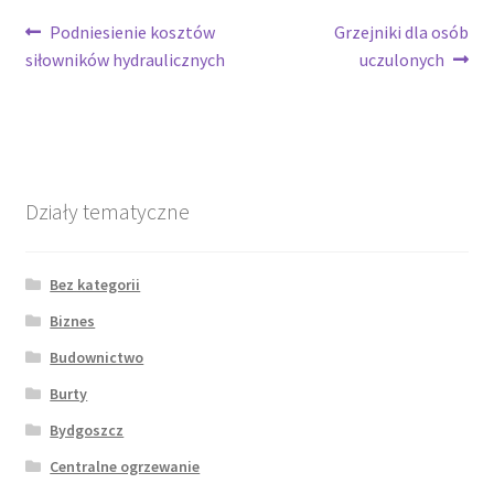
Nawigacja
Poprzedni
Następny
Podniesienie kosztów
Grzejniki dla osób
wpis:
wpis:
siłowników hydraulicznych
uczulonych
wpisu
Działy tematyczne
Bez kategorii
Biznes
Budownictwo
Burty
Bydgoszcz
Centralne ogrzewanie