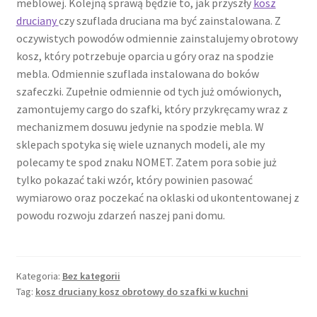
meblowej. Kolejną sprawą będzie to, jak przyszły
kosz
druciany
czy szuflada druciana ma być zainstalowana. Z
oczywistych powodów odmiennie zainstalujemy obrotowy
kosz, który potrzebuje oparcia u góry oraz na spodzie
mebla. Odmiennie szuflada instalowana do boków
szafeczki. Zupełnie odmiennie od tych już omówionych,
zamontujemy cargo do szafki, który przykręcamy wraz z
mechanizmem dosuwu jedynie na spodzie mebla. W
sklepach spotyka się wiele uznanych modeli, ale my
polecamy te spod znaku NOMET. Zatem pora sobie już
tylko pokazać taki wzór, który powinien pasować
wymiarowo oraz poczekać na oklaski od ukontentowanej z
powodu rozwoju zdarzeń naszej pani domu.
Kategoria:
Bez kategorii
Tag:
kosz druciany kosz obrotowy do szafki w kuchni