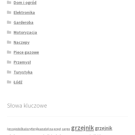
Dom i ogród
Elektronika
Garderoba
Motoryzacja
Naczepy
Piece gazowe
Przemysł
Turystyka
Łódź
Słowa kluczowe
grzejnik
grzejnik
(grzejniki|kaloryfery|panele} na prąd
cargo