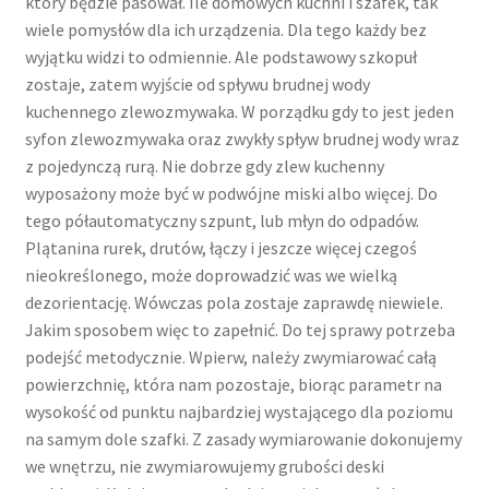
który będzie pasował. Ile domowych kuchni i szafek, tak
wiele pomysłów dla ich urządzenia. Dla tego każdy bez
wyjątku widzi to odmiennie. Ale podstawowy szkopuł
zostaje, zatem wyjście od spływu brudnej wody
kuchennego zlewozmywaka. W porządku gdy to jest jeden
syfon zlewozmywaka oraz zwykły spływ brudnej wody wraz
z pojedynczą rurą. Nie dobrze gdy zlew kuchenny
wyposażony może być w podwójne miski albo więcej. Do
tego półautomatyczny szpunt, lub młyn do odpadów.
Plątanina rurek, drutów, łączy i jeszcze więcej czegoś
nieokreślonego, może doprowadzić was we wielką
dezorientację. Wówczas pola zostaje zaprawdę niewiele.
Jakim sposobem więc to zapełnić. Do tej sprawy potrzeba
podejść metodycznie. Wpierw, należy zwymiarować całą
powierzchnię, która nam pozostaje, biorąc parametr na
wysokość od punktu najbardziej wystającego dla poziomu
na samym dole szafki. Z zasady wymiarowanie dokonujemy
we wnętrzu, nie zwymiarowujemy grubości deski