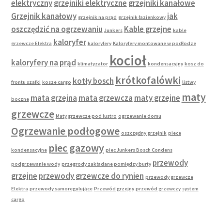
elektryczny
grzejniki elektryczne
grzejniki kanałowe
Grzejnik kanałowy
jak
grzejnik na prąd
grzejnik łazienkowy
oszczędzić na ogrzewaniu
Kable grzejne
Junkers
kable
kaloryfer
grzewcze Elektra
kaloryfery
Kaloryfery montowane w podłodze
kocioł
kaloryfery na prąd
klimatyzator
kondensacyjny
kosz do
krótkofalówki
kotły bosch
frontu szafki
kosze cargo
listwy
maty
mata grzejna
mata grzewcza
maty grzejne
boczne
grzewcze
Maty grzewcze pod lustro
ogrzewanie domu
Ogrzewanie podłogowe
oszczędny grzejnik
piece
piec gazowy
kondensacyjne
piec Junkers Bosch Condens
przewody
podgrzewanie wody
przegrody zakładane pomiędzy burty
grzejne
przewody grzewcze do rynien
przewody grzewcze
Elektra
przewody samoregulujące
Przewód grzejny
przewód grzewczy
system
cargo