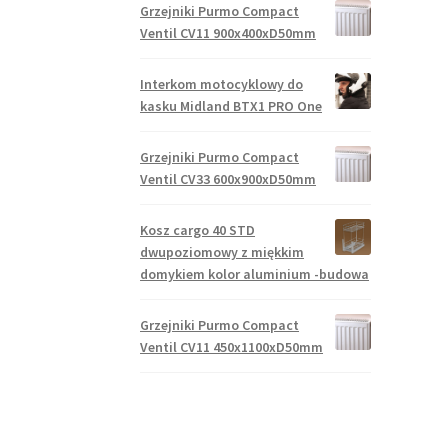
Grzejniki Purmo Compact
Ventil CV11 900x400xD50mm
Interkom motocyklowy do
kasku Midland BTX1 PRO One
Grzejniki Purmo Compact
Ventil CV33 600x900xD50mm
Kosz cargo 40 STD
dwupoziomowy z miękkim
domykiem kolor aluminium -budowa
Grzejniki Purmo Compact
Ventil CV11 450x1100xD50mm