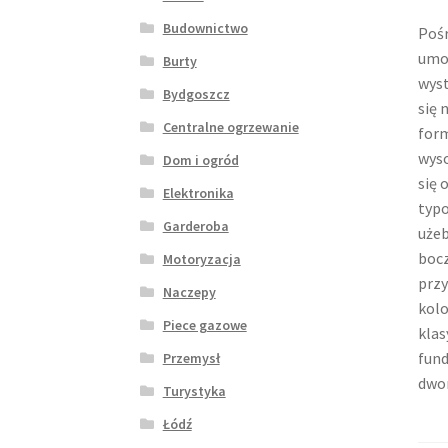
Budownictwo
Pośr
umoż
Burty
wyst
Bydgoszcz
się 
Centralne ogrzewanie
form
wyso
Dom i ogród
się 
Elektronika
typo
Garderoba
użeb
bocz
Motoryzacja
przy
Naczepy
kolo
Piece gazowe
klas
fund
Przemysł
dwo
Turystyka
Łódź