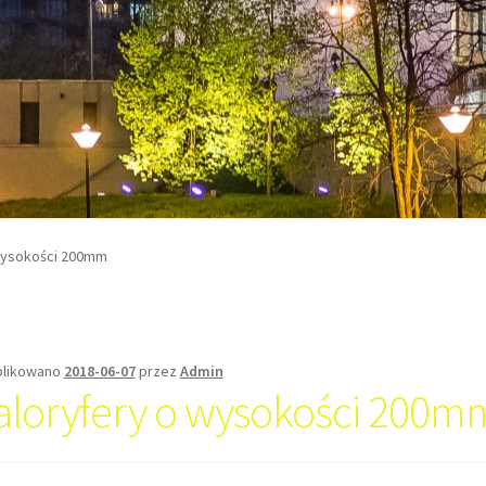
wysokości 200mm
likowano
2018-06-07
przez
Admin
aloryfery o wysokości 200m