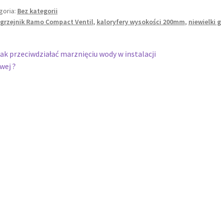
goria:
Bez kategorii
grzejnik Ramo Compact Ventil
,
kaloryfery wysokości 200mm
,
niewielki g
wigacja
oprzedni
ak przeciwdziałać marznięciu wody w instalacji
pis:
wej ?
isu