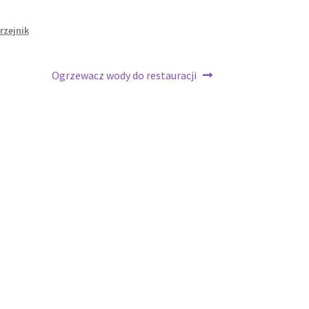
rzejnik
Następny
Ogrzewacz wody do restauracji
wpis: