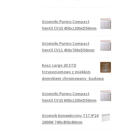
Grzejniki Purmo Compact
Ventil CV33 450x1200xD50mm
Grzejniki Purmo Compact
Ventil CV11 450x700xD50mm
Kosz cargo 20 STD
trzypoziomowy z miękkim
domykiem chromowany -budowa
Grzejniki Purmo Compact
Ventil CV33 600x1200xD50mm
Grzejnik konwekcyjny T17 IP24
2000W 740x450x80mm