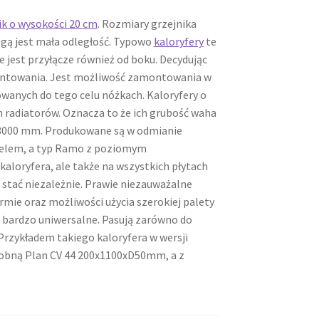
ik o wysokości 20 cm
. Rozmiary grzejnika
gą jest mała odległość. Typowo
kaloryfery
te
 jest przyłącze również od boku. Decydując
montowania. Jest możliwość zamontowania w
anych do tego celu nóżkach. Kaloryfery o
 radiatorów. Oznacza to że ich grubość waha
 3000 mm. Produkowane są w odmianie
anelem, a typ Ramo z poziomym
aloryfera, ale także na wszystkich płytach
 stać niezależnie. Prawie niezauważalne
rmie oraz możliwości użycia szerokiej palety
 bardzo uniwersalne. Pasują zarówno do
rzykładem takiego kaloryfera w wersji
dobną Plan CV 44 200x1100xD50mm, a z