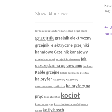
Kate
Tagi:
Słowa kluczowe
Na
P
J
(grzejniki|kaloryfery|panele} na prąd
cargo
w
ruro
wp
grzejnik
grzejnik elektryczny
grzejniki elektryczne
grzejniki
kanałowe
Grzejnik kanałowy
jak
grzejnik na prąd
grzejnik łazienkowy
oszczędzić na ogrzewaniu
Junkers
Kable grzejne
kable grzewcze Elektra
kaloryfer
kaloryfery
Kaloryfery
kaloryfery na
montowane w podłodze
kocioł
prąd
klimatyzator
kondensacyjny
kosz do frontu szafki
kosze
kotły bosch
cargo