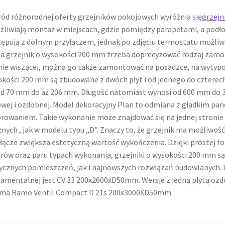
ód różnorodnej oferty grzejników pokojowych wyróżnia się
grzejn
liwiają montaż w miejscach, gdzie pomiędzy parapetami, a podło
ępują z dolnym przyłączem, jednak po zdjęciu termostatu możliwe
na grzejnik o wysokości 200 mm trzeba doprecyzować rodzaj za
ie wiszącej, można go także zamontować na posadzce, na wytypow
kości 200 mm są zbudowane z dwóch płyt i od jednego do czterech
od 70 mm do aż 206 mm. Długość natomiast wynosi od 600 mm do
wej i ozdobnej. Model dekoracyjny Plan to odmiana z gładkim p
rowaniem. Takie wykonanie może znajdować się na jednej stronie k
nych , jak w modelu typu „D”. Znaczy to, że grzejnik ma możliwość
łącze zwiększa estetyczną wartość wykończenia. Dzięki prostej fo
rów oraz paru typach wykonania, grzejniki o wysokości 200 mm są
ycznych pomieszczeń, jak i najnowszych rozwiązań budowlanych. P
amentalnej jest CV 33 200x2600xD50mm. Wersje z jedną płytą oz
ma Ramo Ventil Compact D 21s 200x3000XD50mm.