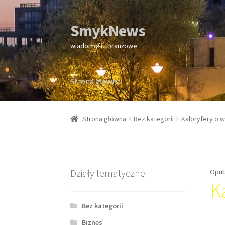
SmykNews
Przejdź
Przejdź
do
do
wiadomości branżowe
nawigacji
treści
Strona główna
Strona główna
Strona główna
Bez kategorii
Kaloryfery o 
Działy tematyczne
Opub
K
Bez kategorii
Biznes