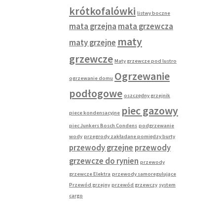
krótkofalówki
listwy boczne
mata grzejna
mata grzewcza
maty
maty grzejne
grzewcze
Maty grzewcze pod lustro
Ogrzewanie
ogrzewanie domu
podłogowe
oszczędny grzejnik
piec gazowy
piece kondensacyjne
piec Junkers Bosch Condens
podgrzewanie
wody
przegrody zakładane pomiędzy burty
przewody grzejne
przewody
grzewcze do rynien
przewody
grzewcze Elektra
przewody samoregulujące
Przewód grzejny
przewód grzewczy
system
cargo