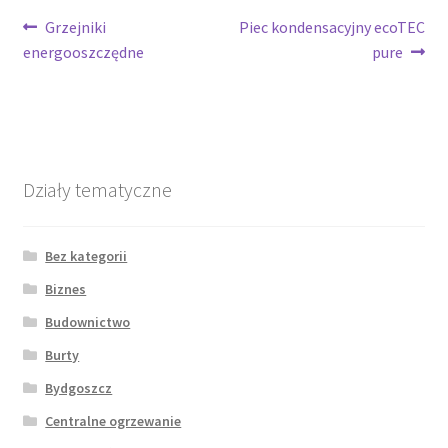
Nawigacja
Poprzedni
Następny
Grzejniki
Piec kondensacyjny ecoTEC
wpis:
wpis:
energooszczędne
pure
wpisu
Działy tematyczne
Bez kategorii
Biznes
Budownictwo
Burty
Bydgoszcz
Centralne ogrzewanie