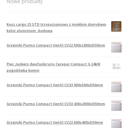
Nowe produkty
Kosz cargo 15 STD trzypoziomowy z miękkim domykiem
kolor aluminium -budowa
Grzejniki Purmo Compact Ventil CV22 500x1800xD50mm
Piec Junkers dwufunkcyjny Cerapur Compact 3-24kW
pogodówka komin
Grzejniki Purmo Compact Ventil CV33 900x500xD50mm
Grzejniki Purmo Compact Ventil CV33 300x2000xD50mm
Grzejniki Purmo Compact Ventil CV22 600x400xD50mm