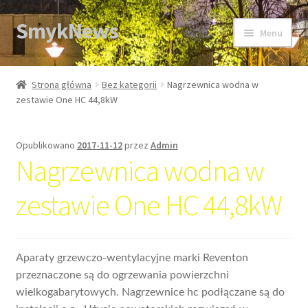
SmykNews
Przejdź
Przejdź
Menu
do
do
nawigacji
treści
Strona główna
Strona główna
Bez kategorii
Nagrzewnica wodna w
zestawie One HC 44,8kW
Opublikowano
2017-11-12
przez
Admin
Nagrzewnica wodna w
zestawie One HC 44,8kW
Aparaty grzewczo-wentylacyjne marki Reventon
przeznaczone są do ogrzewania powierzchni
wielkogabarytowych. Nagrzewnice hc podłączane są do