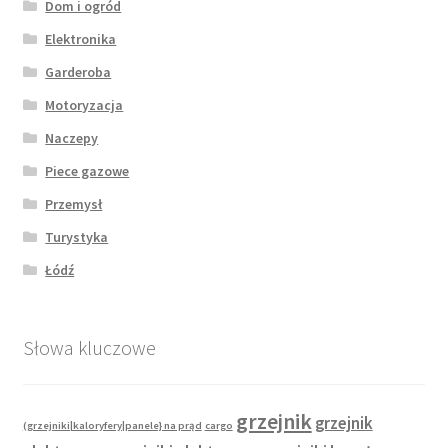
Dom i ogród
Elektronika
Garderoba
Motoryzacja
Naczepy
Piece gazowe
Przemysł
Turystyka
Łódź
Słowa kluczowe
grzejnik
grzejnik
(grzejniki|kaloryfery|panele} na prąd
cargo