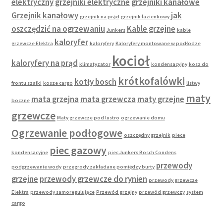
elektryczny
grzejniki elektryczne
grzejniki kanałowe
Grzejnik kanałowy
jak
grzejnik na prąd
grzejnik łazienkowy
oszczędzić na ogrzewaniu
Kable grzejne
Junkers
kable
kaloryfer
grzewcze Elektra
kaloryfery
Kaloryfery montowane w podłodze
kocioł
kaloryfery na prąd
klimatyzator
kondensacyjny
kosz do
krótkofalówki
kotły bosch
frontu szafki
kosze cargo
listwy
maty
mata grzejna
mata grzewcza
maty grzejne
boczne
grzewcze
Maty grzewcze pod lustro
ogrzewanie domu
Ogrzewanie podłogowe
oszczędny grzejnik
piece
piec gazowy
kondensacyjne
piec Junkers Bosch Condens
przewody
podgrzewanie wody
przegrody zakładane pomiędzy burty
grzejne
przewody grzewcze do rynien
przewody grzewcze
Elektra
przewody samoregulujące
Przewód grzejny
przewód grzewczy
system
cargo