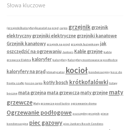
Słowa kluczowe
grzejnik
grzejnik
(grzejniki|kaloryfery|panele} na prąd
cargo
elektryczny
grzejniki elektryczne
grzejniki kanałowe
Grzejnik kanałowy
jak
grzejnik na prąd
grzejnik łazienkowy
oszczędzić na ogrzewaniu
Kable grzejne
Junkers
kable
kaloryfer
grzewcze Elektra
kaloryfery
Kaloryfery montowane w podłodze
kocioł
kaloryfery na prąd
klimatyzator
kondensacyjny
kosz do
krótkofalówki
kotły bosch
frontu szafki
kosze cargo
listwy
maty
mata grzejna
mata grzewcza
maty grzejne
boczne
grzewcze
Maty grzewcze pod lustro
ogrzewanie domu
Ogrzewanie podłogowe
oszczędny grzejnik
piece
piec gazowy
kondensacyjne
piec Junkers Bosch Condens