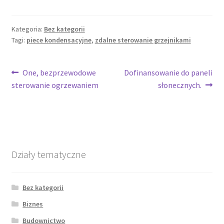
Kategoria:
Bez kategorii
Tagi:
piece kondensacyjne
,
zdalne sterowanie grzejnikami
Nawigacja
Poprzedni
Następny
One, bezprzewodowe
Dofinansowanie do paneli
wpis:
wpis:
sterowanie ogrzewaniem
słonecznych.
wpisu
Działy tematyczne
Bez kategorii
Biznes
Budownictwo