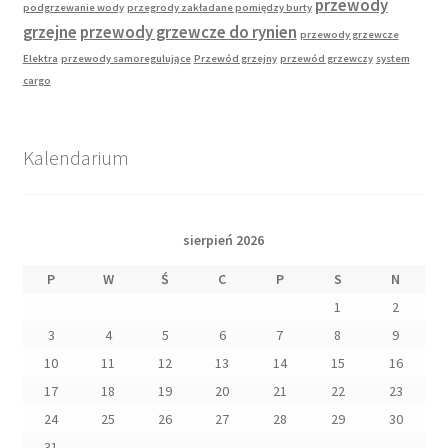
przewody
podgrzewanie wody
przegrody zakładane pomiędzy burty
grzejne
przewody grzewcze do rynien
przewody grzewcze
Elektra
przewody samoregulujące
Przewód grzejny
przewód grzewczy
system
cargo
Kalendarium
sierpień 2026
P
W
Ś
C
P
S
N
1
2
3
4
5
6
7
8
9
10
11
12
13
14
15
16
17
18
19
20
21
22
23
24
25
26
27
28
29
30
31