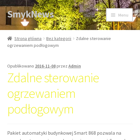
SmykNews
Przejdź
Przejdź
Menu
do
do
nawigacji
treści
Strona główna
Strona główna
Bez kategorii
Zdalne sterowanie
ogrzewaniem podłogowym
Opublikowano
2016-11-08
przez
Admin
Zdalne sterowanie
ogrzewaniem
podłogowym
Pakiet automatyki budynkowej Smart 868 pozwala na