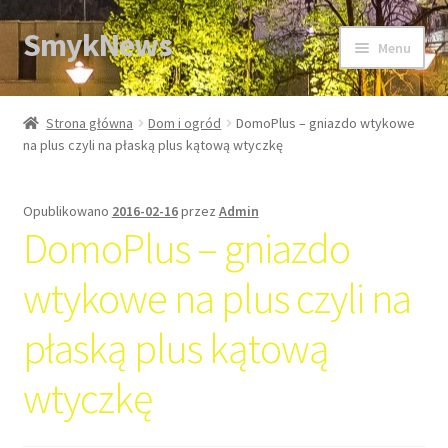
SmykNews
Przejdź
Przejdź
Menu
do
do
nawigacji
treści
Strona główna
Strona główna
Dom i ogród
DomoPlus – gniazdo wtykowe
na plus czyli na płaską plus kątową wtyczkę
Opublikowano
2016-02-16
przez
Admin
DomoPlus – gniazdo
wtykowe na plus czyli na
płaską plus kątową
wtyczkę