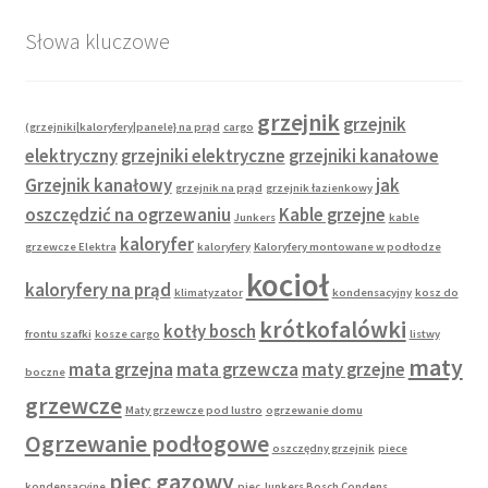
Słowa kluczowe
grzejnik
grzejnik
(grzejniki|kaloryfery|panele} na prąd
cargo
elektryczny
grzejniki elektryczne
grzejniki kanałowe
Grzejnik kanałowy
jak
grzejnik na prąd
grzejnik łazienkowy
oszczędzić na ogrzewaniu
Kable grzejne
Junkers
kable
kaloryfer
grzewcze Elektra
kaloryfery
Kaloryfery montowane w podłodze
kocioł
kaloryfery na prąd
klimatyzator
kondensacyjny
kosz do
krótkofalówki
kotły bosch
frontu szafki
kosze cargo
listwy
maty
mata grzejna
mata grzewcza
maty grzejne
boczne
grzewcze
Maty grzewcze pod lustro
ogrzewanie domu
Ogrzewanie podłogowe
oszczędny grzejnik
piece
piec gazowy
kondensacyjne
piec Junkers Bosch Condens