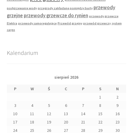
przewody
podgrzewanie wody
przegrody zakładane pomiędzy burty
grzejne
przewody grzewcze do rynien
przewody grzewcze
Elektra
przewody samoregulujące
Przewód grzejny
przewód grzewczy
system
cargo
Kalendarium
sierpień 2026
P
W
Ś
C
P
S
N
1
2
3
4
5
6
7
8
9
10
11
12
13
14
15
16
17
18
19
20
21
22
23
24
25
26
27
28
29
30