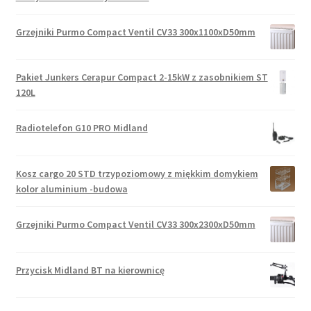
Grzejniki Purmo Compact Ventil CV33 300x1100xD50mm
Pakiet Junkers Cerapur Compact 2-15kW z zasobnikiem ST
120L
Radiotelefon G10 PRO Midland
Kosz cargo 20 STD trzypoziomowy z miękkim domykiem
kolor aluminium -budowa
Grzejniki Purmo Compact Ventil CV33 300x2300xD50mm
Przycisk Midland BT na kierownicę