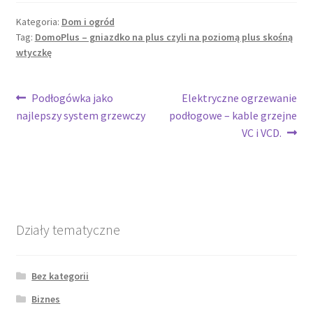
Kategoria:
Dom i ogród
Tag:
DomoPlus – gniazdko na plus czyli na poziomą plus skośną
wtyczkę
Nawigacja
Poprzedni
Następny
Podłogówka jako
Elektryczne ogrzewanie
wpis:
wpis:
najlepszy system grzewczy
podłogowe – kable grzejne
wpisu
VC i VCD.
Działy tematyczne
Bez kategorii
Biznes