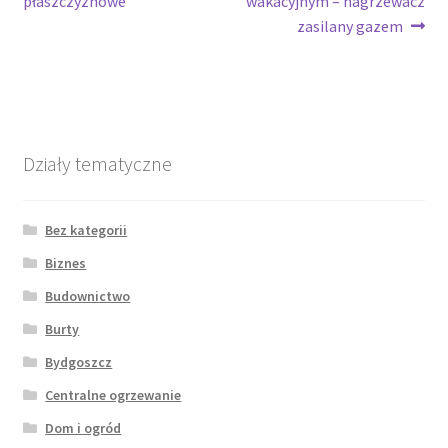
płaszczyznowe
wakacyjnym – nagrzewacz
wpisu
zasilany gazem
Działy tematyczne
Bez kategorii
Biznes
Budownictwo
Burty
Bydgoszcz
Centralne ogrzewanie
Dom i ogród