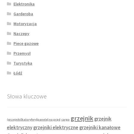
Elektronika
Garderoba
Motoryzacja
Naczepy
Piece gazowe
Przemysł
Turystyka
Łódź
Słowa kluczowe
grzejnik
grzejnik
(grzejniki|kaloryfery|panele} na prąd
cargo
elektryczny
grzejniki elektryczne
grzejniki kanałowe