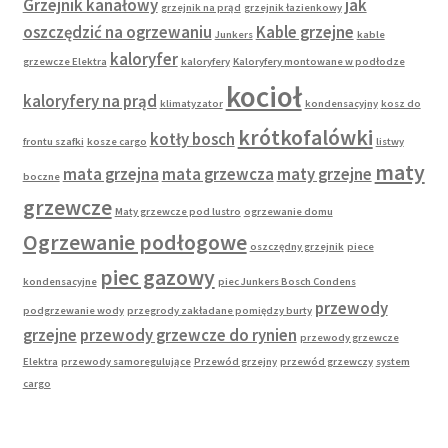
Grzejnik kanałowy
jak
grzejnik na prąd
grzejnik łazienkowy
oszczędzić na ogrzewaniu
Kable grzejne
Junkers
kable
kaloryfer
grzewcze Elektra
kaloryfery
Kaloryfery montowane w podłodze
kocioł
kaloryfery na prąd
klimatyzator
kondensacyjny
kosz do
krótkofalówki
kotły bosch
frontu szafki
kosze cargo
listwy
maty
mata grzejna
mata grzewcza
maty grzejne
boczne
grzewcze
Maty grzewcze pod lustro
ogrzewanie domu
Ogrzewanie podłogowe
oszczędny grzejnik
piece
piec gazowy
kondensacyjne
piec Junkers Bosch Condens
przewody
podgrzewanie wody
przegrody zakładane pomiędzy burty
grzejne
przewody grzewcze do rynien
przewody grzewcze
Elektra
przewody samoregulujące
Przewód grzejny
przewód grzewczy
system
cargo