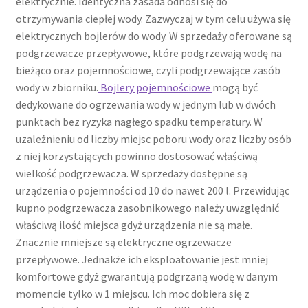
elektrycznie. Identyczna zasada odnosi się do
otrzymywania ciepłej wody. Zazwyczaj w tym celu używa się
elektrycznych bojlerów do wody. W sprzedaży oferowane są
podgrzewacze przepływowe, które podgrzewają wodę na
bieżąco oraz pojemnościowe, czyli podgrzewające zasób
wody w zbiorniku.
Bojlery pojemnościowe
mogą być
dedykowane do ogrzewania wody w jednym lub w dwóch
punktach bez ryzyka nagłego spadku temperatury. W
uzależnieniu od liczby miejsc poboru wody oraz liczby osób
z niej korzystających powinno dostosować właściwą
wielkość podgrzewacza. W sprzedaży dostępne są
urządzenia o pojemności od 10 do nawet 200 l. Przewidując
kupno podgrzewacza zasobnikowego należy uwzględnić
właściwą ilość miejsca gdyż urządzenia nie są małe.
Znacznie mniejsze są elektryczne ogrzewacze
przepływowe. Jednakże ich eksploatowanie jest mniej
komfortowe gdyż gwarantują podgrzaną wodę w danym
momencie tylko w 1 miejscu. Ich moc dobiera się z