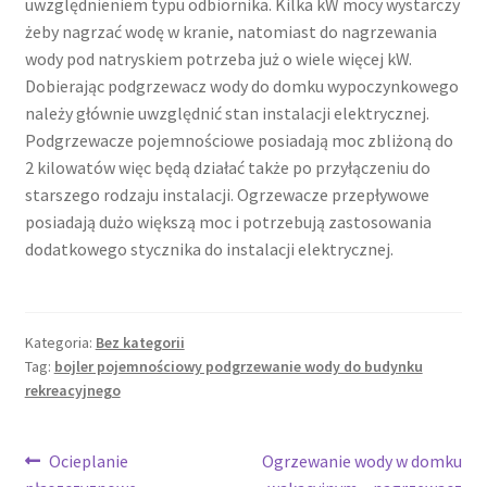
uwzględnieniem typu odbiornika. Kilka kW mocy wystarczy
żeby nagrzać wodę w kranie, natomiast do nagrzewania
wody pod natryskiem potrzeba już o wiele więcej kW.
Dobierając podgrzewacz wody do domku wypoczynkowego
należy głównie uwzględnić stan instalacji elektrycznej.
Podgrzewacze pojemnościowe posiadają moc zbliżoną do
2 kilowatów więc będą działać także po przyłączeniu do
starszego rodzaju instalacji. Ogrzewacze przepływowe
posiadają dużo większą moc i potrzebują zastosowania
dodatkowego stycznika do instalacji elektrycznej.
Kategoria:
Bez kategorii
Tag:
bojler pojemnościowy podgrzewanie wody do budynku
rekreacyjnego
Nawigacja
Poprzedni
Następny
Ocieplanie
Ogrzewanie wody w domku
wpis:
wpis: