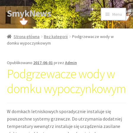
SmykNews
Przejdź
Przejdź
Menu
do
do
nawigacji
treści
Strona główna
Strona główna
Bez kategorii
Podgrzewacze wody w
domku wypoczynkowym
Opublikowano
2017-06-01
przez
Admin
Podgrzewacze wody w
domku wypoczynkowym
W domkach letniskowych sporadycznie instaluje się
powszechne systemy grzewcze. Do utrzymania dodatniej
temperatury wewnątrz instaluje się urządzenia zasilane