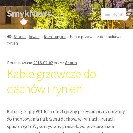
SmykNews
Przejdź
Przejdź
Menu
do
do
nawigacji
treści
Strona główna
Strona główna
Dom i ogród
Kable grzewcze do dachów i
rynien
Opublikowano
2016-02-02
przez
Admin
Kable grzewcze do
dachów i rynien
Kabel grzejny VCDR to elektryczny przewód przeznaczony
do montowania na brzegu dachów, w rynnach i rurach
spustowych. Wykorzystany prawidłowo przeciwdziała