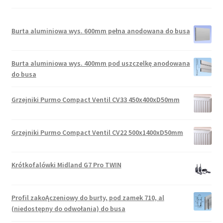
Burta aluminiowa wys. 600mm pełna anodowana do busa
Burta aluminiowa wys. 400mm pod uszczelkę anodowana
do busa
Grzejniki Purmo Compact Ventil CV33 450x400xD50mm
Grzejniki Purmo Compact Ventil CV22 500x1400xD50mm
Krótkofalówki Midland G7 Pro TWIN
Profil zakoĄczeniowy do burty, pod zamek 710, al
(niedostępny do odwołania) do busa