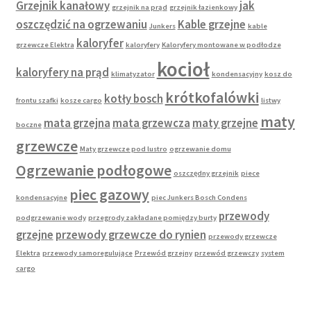
Grzejnik kanałowy
jak
grzejnik na prąd
grzejnik łazienkowy
oszczędzić na ogrzewaniu
Kable grzejne
Junkers
kable
kaloryfer
grzewcze Elektra
kaloryfery
Kaloryfery montowane w podłodze
kocioł
kaloryfery na prąd
klimatyzator
kondensacyjny
kosz do
krótkofalówki
kotły bosch
frontu szafki
kosze cargo
listwy
maty
mata grzejna
mata grzewcza
maty grzejne
boczne
grzewcze
Maty grzewcze pod lustro
ogrzewanie domu
Ogrzewanie podłogowe
oszczędny grzejnik
piece
piec gazowy
kondensacyjne
piec Junkers Bosch Condens
przewody
podgrzewanie wody
przegrody zakładane pomiędzy burty
grzejne
przewody grzewcze do rynien
przewody grzewcze
Elektra
przewody samoregulujące
Przewód grzejny
przewód grzewczy
system
cargo