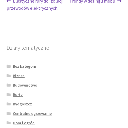
Nawigacja
Poprzedni
Następny
Elastyczne rury do izolacji
Trendy w desingu mebli
wpis:
wpis:
przewodów elektrycznych.
wpisu
Działy tematyczne
Bez kategorii
Biznes
Budownictwo
Burty
Bydgoszcz
Centralne ogrzewanie
Dom i ogród