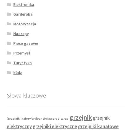
Elektronika
Garderoba
Motoryzacja
Naczepy
Piece gazowe
Przemysł
Turystyka
Łódź
Słowa kluczowe
grzejnik
grzejnik
(grzejniki|kaloryfery|panele} na prąd
cargo
elektryczny
grzejniki elektryczne
grzejniki kanałowe